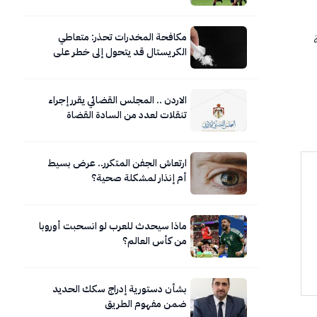
مكافحة المخدرات تحذر: متعاطي
الكريستال قد يتحول إلى خطر على
نفسه ومحيطه
الاردن .. المجلس القضائي يقرر إجراء
تنقلات لعدد من السادة القضاة
ارتعاش الجفن المتكرر.. عرض بسيط
أم إنذار لمشكلة صحية؟
ماذا سيحدث للعرب لو انسحبت أوروبا
من كأس العالم؟
بشأن دستورية إدراج سكك الحديد
ضمن مفهوم الطريق