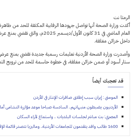
الرمثا نت
أكدت وزارة الصحة أنها تواصل جهودها الرقابية المكثفة للحد من ظاهرة الت
العام الماضي في 31 كانون الأول/دي
داخل خزائن مغلقة.
وأصدرت وزارة الصحة الأردنية تعليمات رسمية جديدة تقضي بمنع عرض جمي
ستار أسود أو ضمن خزائن مغلقة، في خطوة حاسمة للحد من ترويج التدخ
قد تعجبك أيضاً
المومني : إيران سبب إطلاق صافرات الإنذار في الأردن
الأردنيون يضبطون منبهاتهم.. السادسة صباحا موعد مؤازرة النشامى أمام 
المصري: بث مباشر لجلسات البلديات .. واستماع لآراء السكان
1600 طالب وافد يتقدمون للجامعات الأردنية.. وماليزيا تتصدر قائمة الإقبال