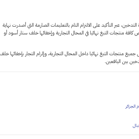
دخين، عبر التأكيد على الالتزام التام بالتعليمات الصارمة التي أصدرت نهاية
سمبر 2025م، والتي تقضي بمنع عرض كافة منتجات التبغ نهائيا في المحال التجارية وإخفائها خلف ستار أسود أو
ع منتجات التبغ نهائيا داخل المحال التجارية، وإلزام التجار بإخفائها خلف
ين بين اليافعين.
الجزائر