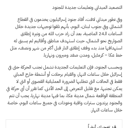
التصعيد الميداني وتعليمات جديدة للجنود
وفي تطور ميداني لافت، أفاد جنود إسرائيليون يخدمون في القطاع
الشمالي وفي جنوب لبنان، اليوم، بأنهم تلقوا توجيهات جديدة خلال
الساعات الـ24 الماضية، بعد أن زاد حزب الله من وتيرة إطلاق
الصواريخ نحو الشمال، حيث استهدف مناطق وأقاليم لم يسبق له
استهدافها منذ بدء وقف إطلاق النار قبل أكثر من شهر ونصف، مثل
خط عكا – كرمئيل، ومدن صفد وميرون ونهاريا.
وبحسب الجنود، فإن التعليمات الجديدة تشمل تجنب الحركة حتى في
إسرائيل خلال ساعات النهار، والقيام برحلات أو أنشطة خارج المباني
فقط في الحالات التي تتطلبها الضرورة العملياتية القصوى أو التي لا
يمكن تجنبها، مع تقليل التعرض إلى الحد الأدنى. كما تقرر أن أي حركة في
المنطقة الواقعة شمال مدينة عكا، بما فيها مدينة نهاريا، يجب أن تتم
والجنود يرتدون سترات واقية وخوذات في جميع ساعات اليوم، خاصة
خلال ساعات النهار.
قد تعجبك أيضاً