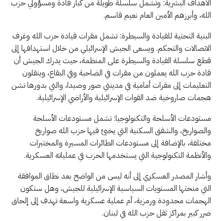
الأهداف البشرية: وتشمل سلسلة طويلة من كبار قادة ومسؤولي حزب
الله، وأبرزهم الأمين العام نعيم قاسم.
البنية التحتية للقيادة والسيطرة: تشمل مقرات قيادة حزب الله وغرف
الاتصالات والتحكم. ويسعى الجيش الإسرائيلي من خلال استهدافها إلى
قطع سلسلة القيادة والسيطرة على المنظمة، حيث يدرك الجيش أن
قادة حزب الله يعملون من مقرات في الضاحية وفي البقاع، وينقلون
التعليمات إلى مقرات أمامية في مدينتي صور وصيدا، والتي بدورها تشن
هجمات صاروخية ضد القوات الإسرائيلية والأراضي الإسرائيلية.
مستودعات الأسلحة والتكنولوجيا: تشمل مستودعات الأسلحة
والصواريخ، والشقق السكنية التي يخبئ فيها حزب الله صواريخ
مختلفة، بالإضافة إلى مستودعات الطائرات المسيرة والمختبرات
والأنظمة التكنولوجية التي يستخدمها الحزب في عملياته العسكرية.
وأشار المصدر العسكري إلى أنه ليس من الواضح بعد نطاق الموافقة
التي منحتها المستويات السياسية الإسرائيلية للجيش، وهل ستكون
الهجمات محدودة ورمزية، أم عملية عسكرية واسعة تهدف إلى إلحاق
ضرر كبير بمراكز ثقل حزب الله في لبنان.