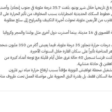
.
وعلى الجانب الآخر من القناة الإنجليزية، سجلت بريطانيا أعلى درجة حرارة في تاريخها خلال شهر يونيو، بلغت 35.7 درجة مئوية في جنوب إنجلت
طوط السكك الحديدية اضطرابات بسبب المخاوف من تأثير الحرارة على الب
 تقترب من الأربعين مئوية، تحولت أجهزة التكييف والمراوح إلى سلع مطلوبة
ومع انتقال الموجة جنوباً وشرقاً، رفعت إيطاليا مستوى التأهب إلى الدرجة القصوى في 16 مدينة، بينما أصدرت دول أخرى مثل بولندا والمجر وكرواتيا
وتشير التقديرات الأوروبية إلى أن نحو 94 مليون شخص يواجهون الأربعاء درجات حرارة تتجاوز 35 درجة مئوية، فيما يعيش 
ومع تزايد أعداد المتضررين، بدأت الحصيلة البشرية بالارتفاع أيضاً. فقد أعلنت فرنسا تسجيل 40 حالة غرق خلال أيام قليلة مع توجه أعداد كبيرة من
اهقين في حادثة مشابهة.
 تشغيل محطة غولفيش النووية مؤقتاً بسبب ارتفاع حرارة مياه نهر غارون
براحة السكان فقط، بل بقدرة البنى الحيوية على مواصلة العمل تحت ظروف منا
؟