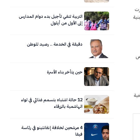
را. وأصدرت
التربية تنفي تأجيل بدء دوام المدارس
نية
إلى الأول من أيلول
دقيقة في الخدمة .. رصيد للوطن
أكثر من 350 مليون شخص
حين يتأخر بناء الأسرة
خية
12 حالة اشتباه بتسمم غذائي في لواء
الهاشمية بالزرقاء
4 مرشحين لخلافة إنفانتينو في رئاسة
فيفا