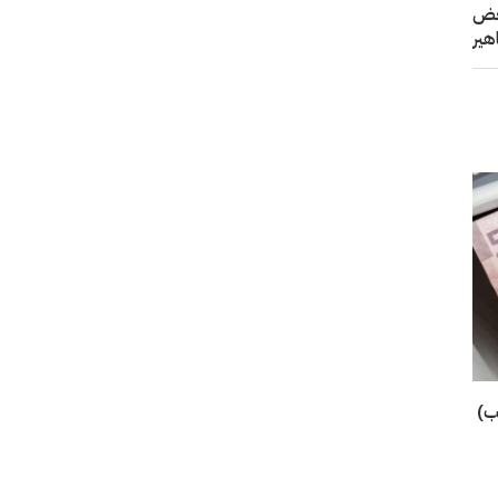
بعض
هير
تب)