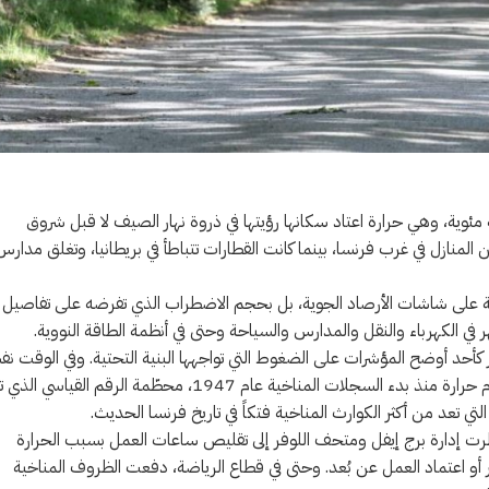
 صباحاً كانت مدينة لاروشيل الفرنسية تسجل قرابة 30 درجة مئوية، وهي حرارة اعتاد سكانها رؤيتها في ذروة نهار الصيف لا قبل شروق
لمنازل في غرب فرنسا، بينما كانت القطارات تتباطأ في بريطانيا، وتغلق مدارس
لة على شاشات الأرصاد الجوية، بل بحجم الاضطراب الذي تفرضه على تفاصيل
ظهر في الكهرباء والنقل والمدارس والسياحة وحتى في أنظمة الطاقة النووية.
6 ألف منزل في منطقة فينيستير كأحد أوضح المؤشرات على الضغوط التي تواجهها البنية التحتية. وفي الوقت 
كانت هيئة الأرصاد الفرنسية تعلن أن البلاد سجلت اليوم الأربعاء أكثر الأيام حرارة منذ بدء السجلات المناخية عام 1947، محطّمة الرقم القياسي 
طرت إدارة برج إيفل ومتحف اللوفر إلى تقليص ساعات العمل بسبب الحرارة
أو اعتماد العمل عن بُعد. وحتى في قطاع الرياضة، دفعت الظروف المناخية