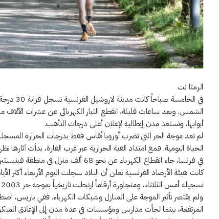
الرمثا نت
في الخامسة
الشمس. وبعد ساعات قليلة، انقطع التيار الكهربائي عن عشرات الآلاف من ا
أبوابها، وتستعد مدن إيطالية لإعلان أعلى درجات التأهب.
لم تعد موجة الحر التي تضرب أوروبا تُقاس فقط بدرجات الحرارة المسج
الحياة اليومية. فمع امتداد القبة الحرارية عبر غرب القارة، بدأت آثارها ت
في فرنسا، جاء انقطاع الكهرباء عن نحو 8
تسجيله أمس الثلاثاء، ومتجاوزة أرقاماً ارتبطت تاريخياً بموجة حر 2003 التي تعد من أكثر الكوارث المناخية فتكاً في تاريخ فرنسا الحديث.
ولم يقتصر تأثير الموجة على المنازل وشبكات الكهرباء. ففي باريس، اض
المرتفعة، بينما لجأت مدارس ومؤسسات في عدة مدن إلى الإغلاق المبكر 