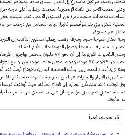
منظمي نصف ماراثون هامبورغ إلى تأجيل السباق تفادياً للمخاطر الصحية
السلطات تحذيرات صحية نادرة من المستوى الأحمر، فيما شهدت بعض خ
التحتية للنقل. وفي بلد لم تُصمم غالبية مبانيه للتعامل مع درجات حرارة
بشكل غير مسبوق.
تحذيرات مشابهة استعداداً لوصول الموجة خلال الأيام المقبلة.
تحت حرارة تفوق 30 درجة، وهو ما يجعل هذه الموجة من أوسع الظواهر المناخية تأثيراً على سكان القارة خلال السنوات الأخيرة.
السكان إلى الأنهار والبحيرات هرباً من الحر، بينما شهدت بلجيكا وفاة مر
وفي الوقت ذاته، امتد تأثير الحرارة إلى قطاع الطاقة، حيث أوقفت فرنسا
المستخدمة في التبريد، في مؤشر إضافي على أن التحدي لم يعد مرتبطاً 
غير مألوفة.
قد تعجبك أيضاً
هل نشتري تذكرة لمشاهدة المباراة.. أم للدخول إلى قاعدة بيانات عالمية