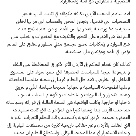
المصيرية لا تتعارض مع أمنه واستقراره.
لقد ساهم الشعب الأردني بكافة مكوناته في تثبيت السردية عبر
التضحيات التي قدمها . وتجاوز المحن والصعاب التي مر بها لخلق
سردية جادة ورصينة يفتخر بها بين الأمم. و من اهم ملامح هذه
السردية هي القدرة على التطور والتكيف مع المتغيرات والتغلب على
شح الموارد والإمكانيات لخلق مجتمع مدني متطور ومنفتح على العالم
يؤمن في بلده ومؤتمن على مستقبله.
كذلك كان لنظام الحكم في الأردن الأثر الأكبر في المحافظة على البقاء
والديمومة نتيجة للسياسات الحصيفة التي اتبعها سواء على المستوى
الداخلي او الخارجي. فقد ظل النظام قريبا إلى شعبه متلمسا لحاجياته
وملبيا لطموحاته السياسية والحياتية منتهجا سياسة التأني والتروي
وعدم الانجرار وراء النزوات والشطحات والأوهام السياسية سواءا
داخليا او خارجيا. وكانت الواقعية هي السمة الغالبة في قراراته وسياساته
مما جنب الأردن بلدا وشعبا كثيرا من المؤامرات التي كانت تستهدف
العمق والصميم الأردني كدولة وكشعب. وقاد النظام التغيرات الكبيرة
التي انتقلت بالأردن وعبر حقائب تاريخية كثيرة من منعطفات الهاوية إلى
واحات الاستقرار في هذا المحيط البركاني. واستطاع النظام ان يجنب