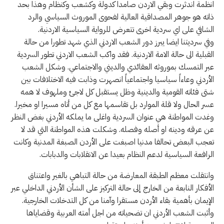
انظمة اندثرت وبقي الاردن صامدا كدولة وكشعب وكنظام وهذا بحد
ذاته هو جوهر المصداقية العالية لفحوى الموروث السياسي والرد
الشافي على اي سردية اخرى تتعرض للرواية السياسية الاردنية.
وفي سرديتنا ايضا يبرز دور الشعب الاردني الذي شهد تطورا من حالة
القبلية الى حالة الامة الاردنية. فقد واكب الشعب الاردني تطور السردية
عبر التمسك بموروثه العقائدي والديني والاجتماعي. وشكل الشعب
الأردني وعاءاً سياسيا واجتماعياً انصهرت وذابت فيه الاختلافات بين
شتى فئاته القومية والدينية وظل يستقبل كل لاجئ وملهوف لا همه
عسر الحال ولا قلة الموارد بل تقاسمها مع كل من أتاه مسيرا او مخيرا.
وغدت المواطنة هي عنوان السردية واغلى ما يملكه الأردني بغض النظر
عن عرقه ودينه او أصله وفصله. وشكلت هذه المواطنة التي قد لا
تعجب البعض تحالفا مدنيا اصبغت على الأردن الصبغة المدنية وكانت
الرافعة السياسية لدعم النظام بعيدا عن الانقلابات والدبابات.
وانتقلت معظم الطبقة المعارضة من حالة التباهي بالغير واعتناق
الأفكار النابعة من الخارج إلى حالة التركيز على الشأن الأردني الداخلي عبر
الإيمان بأهمية بقاء الأردن مستقرا وآمنا من كل التدخلات الخارجية.
وأثبت الشعب الأردني ان تضحياته من اجل أمته العربية وقضاياها