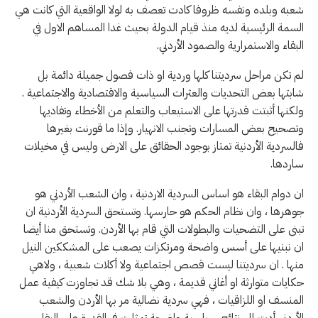
شعبه وبلده ونفسه ظروفا كادت تعصف به لولا الواقعية التي كانت هي
السمة الرئيسية لديه منذ قيام الدولة بحيث غدا المساهم الاول في
البقاء والاستمرارية والصمود الأردني.
لم تكن مراحل سرديتنا كلها وردية او ذات فصول جميلة دائمة بل
شابتها بعض التحديات والعثرات السياسية والاقتصادية والاجتماعية .
ولكنها أثبتت قدرتها على الاستيعاب والتعلم من الأخطاء وتفاديها
وتصحيح بعض المسارات وتجنب الانهيار. وإذا ما قورنت بغيرها
فالسردية الأردنية تمتاز بوجود الحقائق على الارض وليس في مخيلات
ساردها.
ان دوام البقاء هو اساس السردية الاردنية ، وان الشعب الأردني هو
جوهرها ، وان نظام الحكم هو حارسها. وتستحق السردية الأردنية ان
تبنى على التضحيات والبطولات التي قام بها الأردن. وتستحق منا أيضا
ان نبنيها على أسس واضحة ومرتكزات يصعب على المشككين النيل
منها . ان سرديتنا ليست قصص اجتماعية ولا أكلات شعبية ، ولاهي
حكايات متوارثة او أغاني قديمة ، وهي بلا شك قد تجاوزت كيفية عمل
المنسف او اللزاقيات ، فهي سردية نضالية مر بها الأردن والشعب