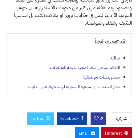
الأردني أدت إلى نتائج سياسية واضحة تمثلت في القدرة على البقاء
والصمود رغم الافتقاد إلى كثير من مقومات الاستمرارية. ان جوهر
السردية الأردنية ليس في حكايات تروى او مقالات تكتب بل اساسها
التكيف والبقاء والمواصلة.
قد تعجبك أيضاً
مْبالِيْه ..
الحكم بسجن سعد لمجرد بتهمة الاغتصاب
سندويتشات مونديالية
تجار السبحات والشيفره السحريه للإستحواذ على القلوب
Twitter
Facebook
0
شاركها
Email
Pinterest