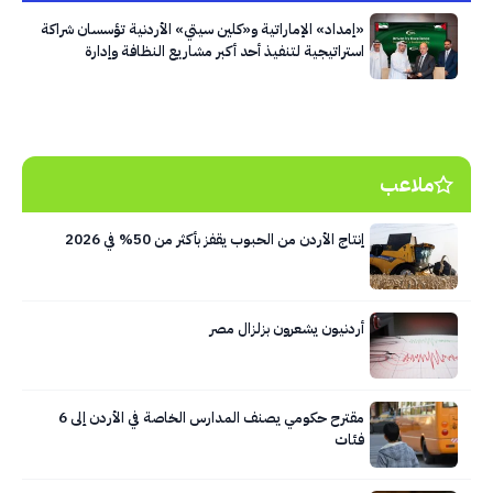
«إمداد» الإماراتية و«كلين سيتي» الأردنية تؤسسان شراكة
استراتيجية لتنفيذ أحد أكبر مشاريع النظافة وإدارة
النفايات في العاصمة عمّان
ملاعب
إنتاج الأردن من الحبوب يقفز بأكثر من 50% في 2026
أردنيون يشعرون بزلزال مصر
مقترح حكومي يصنف المدارس الخاصة في الأردن إلى 6
فئات