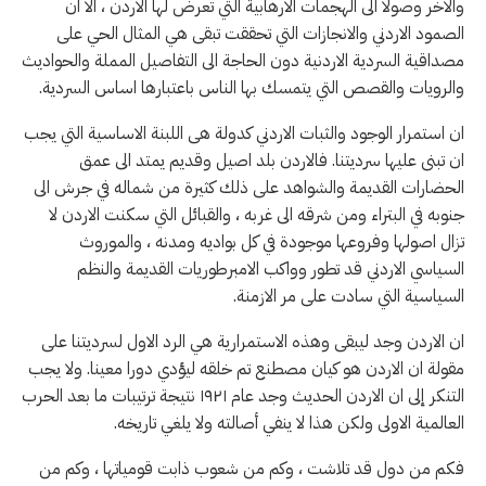
والاخر وصولا الى الهجمات الارهابية التي تعرض لها الاردن ، الا ان
الصمود الاردني والانجازات التي تحققت تبقى هي المثال الحي على
مصداقية السردية الاردنية دون الحاجة الى التفاصيل المملة والحواديث
والرويات والقصص التي يتمسك بها الناس باعتبارها اساس السردية.
ان استمرار الوجود والثبات الاردني كدولة هى اللبنة الاساسية التي يجب
ان تبنى عليها سرديتنا. فالاردن بلد اصيل وقديم يمتد الى عمق
الحضارات القديمة والشواهد على ذلك كثيرة من شماله في جرش الى
جنوبه في البتراء ومن شرقه الى غربه ، والقبائل التي سكنت الاردن لا
تزال اصولها وفروعها موجودة في كل بواديه ومدنه ، والموروث
السياسي الاردني قد تطور وواكب الامبرطوريات القديمة والنظم
السياسية التي سادت على مر الازمنة.
ان الاردن وجد ليبقى وهذه الاستمرارية هي الرد الاول لسرديتنا على
مقولة ان الاردن هو كيان مصطنع تم خلقه ليؤدي دورا معينا. ولا يجب
التنكر إلى ان الاردن الحديث وجد عام ١٩٢١ نتيجة ترتيبات ما بعد الحرب
العالمية الاولى ولكن هذا لا ينفي أصالته ولا يلغي تاريخه.
فكم من دول قد تلاشت ، وكم من شعوب ذابت قومياتها ، وكم من