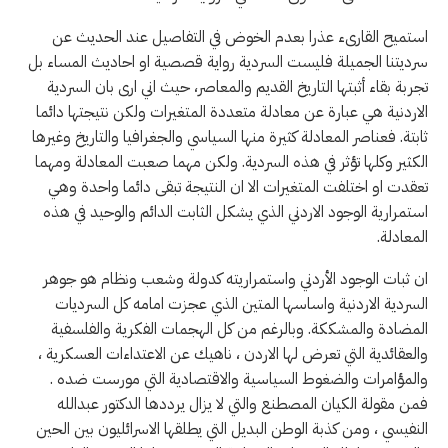
استميح القارىء عذرا بعدم الخوض في التفاصيل عند الحديث عن
سرديتنا الجميلة فليست السردية رواية قصصية او احاديث المساء بل
تجربة بقاء أثبتها التاريخ القديم والمعاصر، حيث اني ارى بان السردية
الاردنية هي عبارة عن معادلة متعددة المتغيرات ولكن نتيجتها دائما
ثابتة. فعناصر المعادلة كثيرة منها السياسي والجغرافيا والتاريخ وغيرها
الكثير وكلها تؤثر في هذه السردية. ولكن مهما صعبت المعادلة ومهما
تعقدت او اختلفت المتغيرات الا ان النتيجة تبقى دائما واحدة وهي
استمرارية الوجود الاردني الذي يشكل الثابت الدائم والوحيد في هذه
المعادلة.
ان ثبات الوجود الأردني واستمراريته كدولة وشعب ونظام هو جوهر
السردية الاردنية واساسها المتين الذي عجزت امامه كل السرديات
المضادة والمشككة. وبالرغم من كل الهجمات الفكرية والفلسفية
والعقائدية التي تعرض لها الاردن ، ناهيك عن الاعتداءات العسكرية ،
والمؤامرات والضغوط السياسية والاقتصادية التي مورست ضده .
فمن مقولة الكيان المصطنع والتي لا يزال يرددها الدكتور عبدالله
النفيسي ، ومن كذبة الوطن البديل التي يطلقها الاسرائليون بين الحين