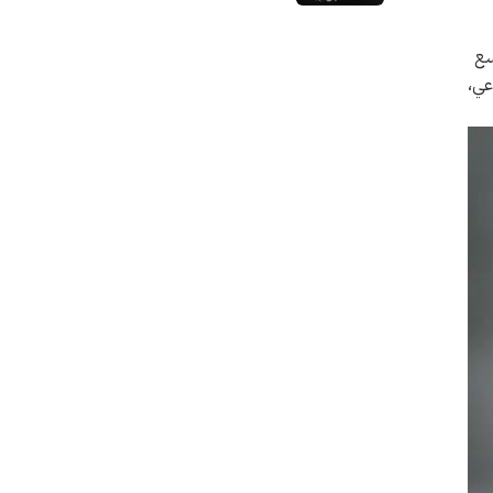
نفسه ومحيطه
سع
حزب الشيوعي،