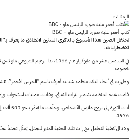
الرمثا نت
كتاب أحمر عليه صورة الرئيس ماو – BBC
شهدت
تحتفل الصين هذا الأسبوع بالذكرى الستين لانطلاق ما يعرف بـ”
الصين
الاضطرابات.
اضطرابات
في السادس عشر من مايو/أيار عام 1966، بدأ
هائلة
خصومه.
خلال
سنوات
وظهرت في أنحاء البلاد منظمة شبابية تُعرف باسم “الحرس الأحمر”، تنشر 
“الثورة
الثقافية”.
قامت هذه المنظمة بتدمير التراث الثقافي، وقادت عمليات استجواب وإذل
توضح
أدت الثورة 
هذه
1976.
الصور
والتذكارات
ولا تزال كيفية التعامل مع إرث تلك الحقبة المثير للجدل، يُمثّل تحدياً 
ما