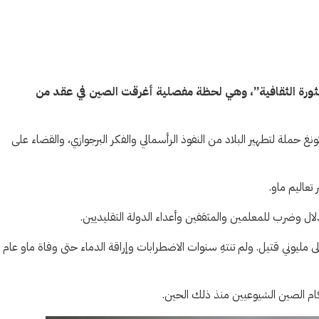
الثورة الثقافية”، وهي لحظة مفصلية أغرقت الصين في عقد من
 الزعيم الشيوعي ماو تسي تونغ حملة لتطهير البلاد من النفوذ الرأسمالي والفكر البرجوازي، والقضاء على
تعاليم ماو.
ال وضرب للمعلمين والمثقفين وأعداء الدولة التقليديين.
إلى نزوح ملايين الأشخاص، وخلّفت ما يُقدّر بنحو 500 ألف إلى مليوني قتيل. ولم تنتهِ سنوات الاضطرابات وإراقة الدماء حتى وفاة ماو عام
لحكام الصين الشيوعيين منذ ذلك الحين.