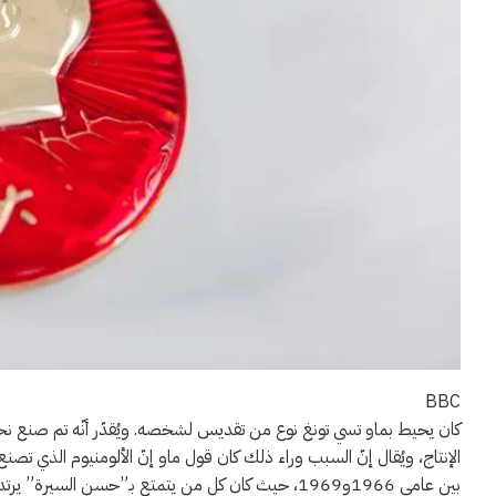
BBC
الإنتاج، ويُقال إنّ السبب وراء ذلك كان قول ماو إنّ الألومنيوم الذي 
بين عامي 1966و1969، حيث كان كل من يتمتع بـ”حسن السي