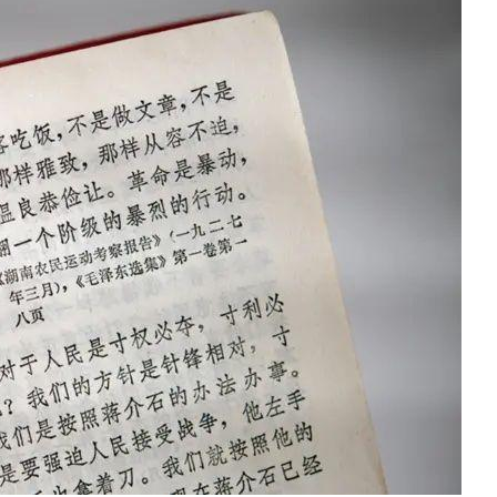
الذي
دفع
إلى
عقد
من
الاضطرابات.