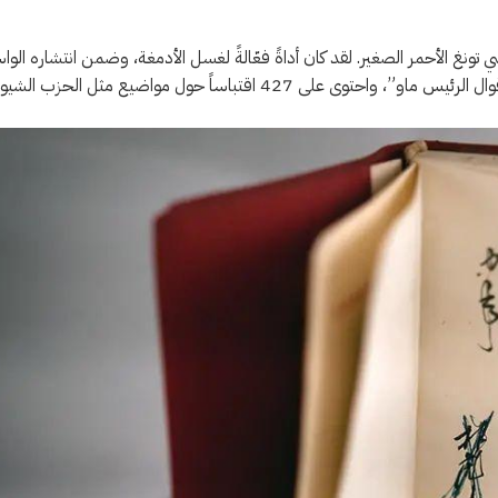
ونغ الأحمر الصغير. لقد كان أداةً فعّالةً لغسل الأدمغة، وضمن انتشاره الوا
قبول الأفكار المتوافقة مع أقوال ماو فقط. عُرف الكتاب رسمياً باسم “أقوال الرئيس ماو”، واحتوى على 427 اقتباساً حول مواضيع مثل ال