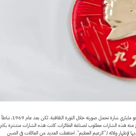
كان يحيط بماو تسي تونغ نوع من تقديس لشخصه. ويُقدّر أنّه تم صنع نحو ملياري شارة تحمل صورته خلال الثورة الثقافية. لكن بعد عام 1969، تباطأ
تصنع منه هذه الشارات مطلوب لصناعة الطائرات. كانت هذه الشارات منتشرة بكثر
رة” يرتديها لإظهار ولائه لـ”الزعيم العظيم”. احتفظت العديد من العائلات في الصين