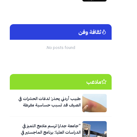
نفسه ومحيطه
ثقافة وفن
No posts found.
ملاعب
طبيب أردني يحذر: لدغات الحشرات في
الصيف قد تسبب حساسية مفرطة
وصدمة تحسسية تستدعي الإسعاف
الفوري
“جامعة جدارا ترسم ملامح التميز في
الدراسات العليا: برنامج الماجستير في