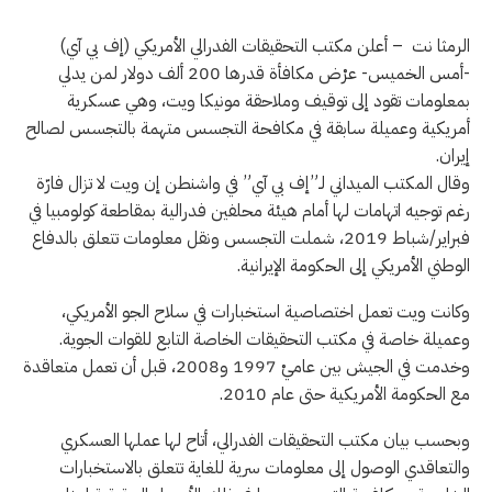
الرمثا نت – أعلن مكتب التحقيقات الفدرالي الأمريكي (إف بي آي)
-أمس الخميس- عرْض مكافأة قدرها 200 ألف دولار لمن يدلي
بمعلومات تقود إلى توقيف وملاحقة مونيكا ويت، وهي عسكرية
أمريكية وعميلة سابقة في مكافحة التجسس متهمة بالتجسس لصالح
إيران.
وقال المكتب الميداني لـ”إف بي آي” في واشنطن إن ويت لا تزال فارّة
رغم توجيه اتهامات لها أمام هيئة محلفين فدرالية بمقاطعة كولومبيا في
فبراير/شباط 2019، شملت التجسس ونقل معلومات تتعلق بالدفاع
الوطني الأمريكي إلى الحكومة الإيرانية.
وكانت ويت تعمل اختصاصية استخبارات في سلاح الجو الأمريكي،
وعميلة خاصة في مكتب التحقيقات الخاصة التابع للقوات الجوية.
وخدمت في الجيش بين عاميْ 1997 و2008، قبل أن تعمل متعاقدة
مع الحكومة الأمريكية حتى عام 2010.
وبحسب بيان مكتب التحقيقات الفدرالي، أتاح لها عملها العسكري
والتعاقدي الوصول إلى معلومات سرية للغاية تتعلق بالاستخبارات