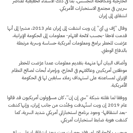
الخارجية ومكافحة التجسس، بما في ذلك الأسماء الحقيقية لعناصر
سريين في مجتمع الاستخبارات الأمريكي.
انشقاق إلى إيران
وقال “إف بي آي” إن ويت انشقت إلى إيران عام 2013، مشيرا إلى أنها
قدمت لاحقا -بحسب لائحة الاتهام- معلومات إلى الحكومة الإيرانية،
عرّضت للخطر برامجَ ومعلومات أمريكية حساسة وسرية مرتبطة
بالدفاع الوطني.
وأضاف البيان أنها متهمة بتقديم معلومات عمدا عرّضت للخطر
موظفين أمريكيين وعائلاتهم في الخارج، وبإجراء أبحاث لصالح النظام
الإيراني لمساعدته على استهداف زملاء سابقين لها في الحكومة
الأمريكية.
ووفقا لما نقلته شبكة “سي إن إن”، كان مسؤولون أمريكيون قد قالوا
عام 2019 إن ويت استُهدفت وجُنّدت من جانب إيران، وإنها كشفت
-بعد انشقاقها- وجود برنامج استخباراتي أمريكي شديد السرية، كما
كشفت هوية ضابط استخبارات أمريكي.
وبحسب لائحة الاتهام، فقد حصلت ويت -بعد انشقاقها- على سلع