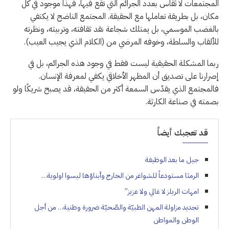
المجتمعات لا تُقاس بعدد الجرائم التي تقع فيها، فهذا موجود في كل
مكان، بل بطريقة تعاملها مع الحقيقة. المجتمع الناضج لا يكتفي
بالغضب الموسمي، بل يمتلك شجاعة نقد ثقافته، وتربيته، ونظرته
للألقاب والسلطة، وخوفه المرضي من (الكلام الذي يجيب العيب).
ربما المشكلة الحقيقية ليست فقط في وجود هذه الجرائم، بل في
إصرارنا على تصديق أن المظهر الأخلاقي يكفي لمعرفة الإنسان.
فالمجتمع الذي يقدّس السمعة أكثر من الحقيقة، قد يصبح شريكًا ولو
بصمته في صناعة الكارثة.
قد تعجبك أيضاً
جيل ما بعد الوظيفة
الرمثا مستودعاً للشواغر من الخارج وأبناؤها ليسوا اولوية…
امهات الريلز لا غالي ولا عزيز”
تجديد مزاولة المهن الطبيّة والصّحيّة ضرورة وطنية… من أجل
الوطن والمواطن