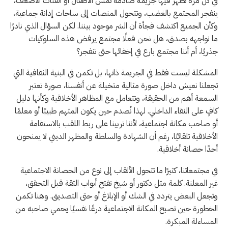
في كل مرة تظهر فيها جريمة صادمة تمس الأطفال أو الفئات الأضعف،
ينفجر المجتمع بالغضب، وتتحول المنصات إلى ساحات إدانة جماعية،
وكأن الجميع اكتشف فجأة أن الشر موجود بيننا. لكن السؤال الذي نادرًا
ما نواجهه بصدق، هل نحن فعلًا مجتمع يرفض هذه السلوكيات
جذريًا، أم أننا مجتمع بارع في إخفائها حتى تنفجر؟
المشكلة ليست فقط في الجريمة ذاتها، بل تكمن في البنية الثقافية التي
تجعلنا نعيش داخل صورة مثالية متخيلة عن أنفسنا، صورة تعتبر
السمعة أهم من الحقيقة، وتتعامل مع المظاهر الأخلاقية وكأنها دليل
كافٍ على النقاء الداخلي. لهذا نُصدم حين يكون المتهم طبيبًا أو معلمًا
أو صاحب مكانة اجتماعية، لأننا تربينا على ربط اللقب بالاستقامة
الأخلاقية تلقائيًا، رغم أن الشهادة والسلطة والمظهر الديني لا يمنحون
أحدًا حصانة أخلاقية.
في مجتمعاتنا، كثيرًا ما تتحول الألقاب إلى نوع من الحصانة الاجتماعية
غير المعلنة. كلمة مثل دكتور أو شيخ تفتح أبواب الثقة قبل التحقق،
وتجعل البعض يتردد في الشك أو الإبلاغ أو حتى التصديق. وهنا تكمن
الخطورة حين تصبح المكانة الاجتماعية درعًا نفسيًا يحمي صاحبه من
المساءلة المبكرة.