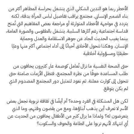
الأخطر ربما هو التدين الشكلي الذي ينشغل بحراسة المظاهر أكثر من
بناء الضمير الإنساني. مجتمع يراقب تفاصيل لباس المرأة بدقة، لكنه
يتردد في مواجهة الأخطاء المتوارثة أو مراجعة بعض المفاهيم التي تُمنح
قداسة اجتماعية رغم آثارها السلبية. ينشغل بالطقوس والصورة العامة،
بينما يغيب الحديث الجاد عن جوهر الاستقامة والعدل وحماية
الإنسان. وهكذا تتحول الأخلاق أحيانًا إلى أداء اجتماعي أكثر منها وعيًا
حقيقيًا ومسؤولية أخلاقية
حتى الصحة النفسية ما تزال تُعامل كوصمة عار. كثيرون يخافون من
طلب المساعدة خوفًا من نظرة المجتمع، فتظل الأزمات صامتة حتى
تتحول إلى كوارث معلنة. ثم نعود لتمثيل دور المجتمع المصدوم الذي
لم يكن يتوقع.
لكن هل المشكلة في الفرد وحده؟ أم أيضًا في ثقافة تربوية تجعل بعض
الأسر لا تعرف أين يذهب أبناؤها، ومع من يقضون وقتهم، وما الذي
يتعرضون له؟ ولماذا ما يزال كثير من الأطفال يخافون من الحديث عن
أي انتهاك لأنهم تربوا على الطاعة والخوف والسكوت؟