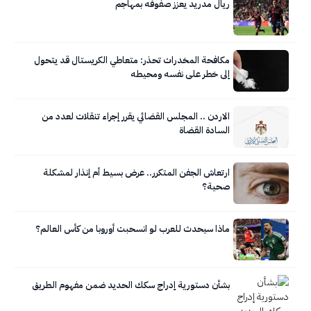
ريال مدريد يعزز صفوفه بمهاجم
مكافحة المخدرات تحذر: متعاطي الكريستال قد يتحول
إلى خطر على نفسه ومحيطه
الاردن .. المجلس القضائي يقرر إجراء تنقلات لعدد من
السادة القضاة
ارتعاش الجفن المتكرر.. عرض بسيط أم إنذار لمشكلة
صحية؟
ماذا سيحدث للعرب لو انسحبت أوروبا من كأس العالم؟
بشأن دستورية إدراج سكك الحديد ضمن مفهوم الطريق