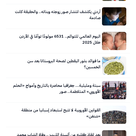
أردني يكتشف انتشار صور زوجته وبناته.. والحقيقة كانت
صادمة
اليوم العالمي للتوائم.. 6531 مولودًا توأمًا في الأردن
خلال 2025
ما فوائد بذور اليقطين لصحة البروستاتا بعد سن
الخمسين؟
سبتة ومليلية… جغرافيا محاصرة بالتاريخ وأمواج «الحلم
الأوروبي» المتلاطمة.. صور
القوانين الأوروبية لا تتيح استبعاد إسبانيا من منطقة
«شنغن»
بعد إنقاذ طفليه من ألسنة اللهب .. وفاة الشاب محمد