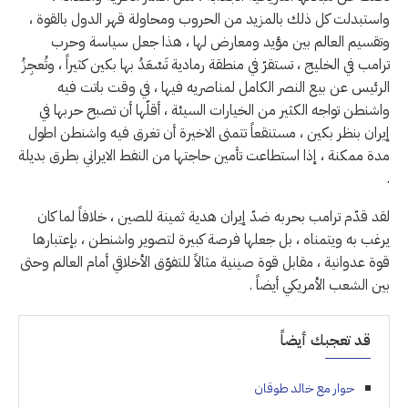
واستبدلت كل ذلك بالمزيد من الحروب ومحاولة قهر الدول بالقوة ،
وتقسيم العالم بين مؤيد ومعارض لها ، هذا جعل سياسة وحرب
ترامب في الخليج ، تستقرّ في منطقة رمادية تَسْعَدُ بها بكين كثيراً ، وتُعجِزُ
الرئيس عن بيع النصر الكامل لمناصريه فيها ، في وقت باتت فيه
واشنطن تواجه الكثير من الخيارات السيئة ، أقلّها أن تصبح حربها في
إيران بنظر بكين ، مستنقعاً تتمنى الاخيرة أن تغرق فيه واشنطن اطول
مدة ممكنة ، إذا استطاعت تأمين حاجتها من النفط الايراني بطرق بديلة
.
لقد قدّم ترامب بحربه ضدّ إيران هدية ثمينة للصين ، خلافاً لما كان
يرغب به ويتمناه ، بل جعلها فرصة كبيرة لتصوير واشنطن ، بإعتبارها
قوة عدوانية ، مقابل قوة صينية مثالاً للتفوّق الأخلاقي أمام العالم وحتى
بين الشعب الأمريكي أيضاً .
قد تعجبك أيضاً
حوار مع خالد طوقان