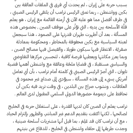
بسبب حربه على إيران ، لم يحدث أي فرق في الملفات العالقة بين
بكين وواشنطن ، ربما تمنى الرئيس ترامب أن يلتقي الرئيس الصيني ،
في ظرف أفضل مما هو عليه الآن في أزمته القائمة مع إيران ، هو يعلم
قلّة الأسلحه بين يديه ، التي تؤثّر على موقف الصين , بخصوص هذه
المسألة ، بعد أن أظهرت طهران قدرتها على الصمود ، هذا سيجعل
لعبته السياسية مع بكين محفوفة بالمخاطر ، ومحكومة بمعادلة
صفريّة ، الانتظار فيها سيكون طويلا ، والفيصل فيها مصالح الصين ،
وبما يعزز مكانتها ويعطيها فرصة كافية ، لتحسين مركزها التفاوضي
والسياسي مستقبلا ، في قضايا ملحّة وعالقة مع واشنطن أهمها قضية
تايوان ، التي أصرّ الرئيس الصيني في كلمته أمام ترامب ، بأن أي تعامل
أمريكي يسيء إلى هذه المسألة ، سيؤدي إلى صدامٍ غير محمود في
العلاقات ، ونشوب صراع بين البلدين ، في وقت تريد فيه بكين أن
تحافظ على ديمومة حضورها الدولي السلمي المقبول لدى العالم .
ترامب يعلم أن الصين كان لديها القدرة ، على استغلال حربه في الخليج
لصالحها ، لكنها اكتفت بتقديم الدعم غير المباشر، والظهور بإلتزام الحياد
، مع أن ترامب كان قد عَلِمَ ، بما قيل أنها مشتريات أسلحة صينية ،
وجدت طريقها إلى حلفاء واشنطن في الخليج ، للدفاع عن بنيتهم