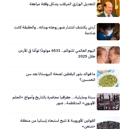
التعديل الوزاري المرتقب يشكل وقفة مراجعة
أردني يكتشف انتشار صور زوجته وبناته.. والحقيقة كانت
صادمة
اليوم العالمي للتوائم.. 6531 مولودًا توأمًا في الأردن
خلال 2025
ما فوائد بذور اليقطين لصحة البروستاتا بعد سن
الخمسين؟
سبتة ومليلية… جغرافيا محاصرة بالتاريخ وأمواج «الحلم
الأوروبي» المتلاطمة.. صور
القوانين الأوروبية لا تتيح استبعاد إسبانيا من منطقة
«شنغن»