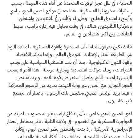
التحتية ، في ظل عجز الولايات المتحدة عن أداء هذه المهمة ، بسبب
إستنزاف مخزوناتها العسكرية ، هذا حسّنَ موقع الصين الجيوسياسي
وأزعج ترامب في الخليج ، وظهر له وكأنه زرعٌ للفتنة بين واشنطن
وشركائها التقليديين هناك ، في وقت تحاول فيه إدارة ترامب ، ضبط
العلاقات بين أكبر اقتصادين في العالم .
قادة بكين يعرفون تماما ، أن السيطرة والقوة العسكرية ، لم تعد اليوم
هي الطريقة المثلى لإمتلاك النفوذ في العالم ، وإنما عوائد الاقتصاد
وقوة الدول التكنولوجية ، بعد أن بنت فلسفتها السياسية على تجنب
الصراعات ، وبناء شراكات اقتصادية وتجارية مربحة ، هذا الأمر لا يعجب
الرئيس ترامب ، الذي يواصل استعراض قوة بلاده ، ويريد تقليص
العجز التجاري مع الصين عبر بوابة التهديد بمزيد من الرسوم الجمركية
، فيما يريد الرئيس الصيني تخفيض تلك الرسوم ، باعتبار أن الجميع
فيها خاسرون .
لدى الصين شعور خاص ، بأن إندفاع ترامب غير المحسوب ، لمزيد من
المواجهة العسكرية مع الخصوم ، في ولايته الثانية ، تنذر بمخاطر إنحدار
الإمبراطورية الأمريكية ، إذ بدت واشنطن بنظر الصين اليوم ، وكأنها
تخلّت عن مبادئها التاريخية الجذابة ، مثل أفكار الحرية والعدالة ،