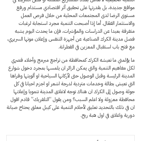
مواقع جديدة، بل بقدرتها على تحقيق أثر اقتصادي مستدام ورفع
مستوى الرضا لدى المجتمعات المحلية من خلال فرص العمل
والاستثمار الفعّال. أما إذا أصبحت التنمية مجرد استجابة لرغبات
متفرقة بعيدا عن الدراسات والمؤشرات، فإن ما يحدث اليوم يشبه
فصل مدينة الكرك الصناعية عن أجهزة التنفس وإعلان موتها السريري،
مع فتح باب استقبال المعزين في القطرانة.
ما يؤلمني ما تعيشه الكرك كمحافظة من تراجع مبرمج وأخلاء قصري
لكل مفاهيم التنمية والتي يمكن الزائر ان يلمسها بمجرد دخول شوارع
المدينة الرئيسة وقبل الوصول حتى لأركانها السياحية او ألويتها وقراها
التي تعيش بطالة وخدمات متردية لدرجة اشعر او اجزم احيانا في كل
جولة وصول إلى الكرك ان هناك توجه لاغلاق المدينة تنمويا وإعلانها
محافظة معزولة ولا اعلم السبب؟ ومن يقول “التلفريك” قادم اقول
ان في ذلك بالتحديد تعليق لأحلام التنمية على كيبل معلق يحتاج صيانة
دورية واغلاق في اول هبة ريح.