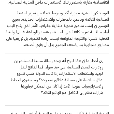
الاقتصادية مقارنة باستمرار تلك الاستثمارات داخل المدينة الصناعية.
اليوم يتكرر المشهد بصورة أكثر وضوحا. فبدلا من تعزيز المدينة
الصناعية القائمة ودعمها بالمحفزات والاستثمارات الجديدة، يجري
التوسع في إنشاء مناطق تنموية متقاربة جغرافيا، الأمر الذي يفتح الباب
أمام منافسة غير متكافئة على المستثمر نفسه والوظيفة نفسها والبنية
التحتية نفسها. والنتيجة المتوقعة ليست زيادة التنمية، بل توزيعها على
مشاريع متجاورة بما يضعف الجميع بدل أن يقوي أحدهم.
اإن أخطر ما في هذا النهج أنه يوجه رسالة سلبية للمستثمرين
ولإدارات المدن الصناعية على حد سواء. فما الدافع لبذل
الجهد واستقطاب الاستثمارات إذا كانت الدولة نفسها تنشئ
بدائل منافسة على مسافة دقائق معدودة؟ وما جدوى الخطط
والاستراتيجيات طويلة الأمد إذا كان من الممكن تجاوزها
بقرارات تفتقر إلى التكامل مع الواقع القائم؟
التنمية الحقيقية لا تُقاس بعدد المشاريع المعلنة أو قص الشريط في