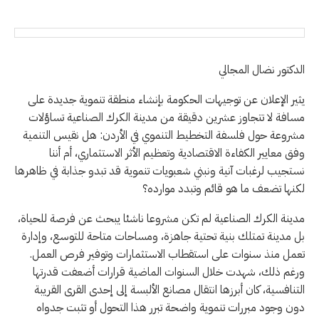
الدكتور نضال المجالي
يثير الإعلان عن توجيهات الحكومة بإنشاء منطقة تنموية جديدة على
مسافة لا تتجاوز عشرين دقيقة من مدينة الكرك الصناعية تساؤلات
مشروعة حول فلسفة التخطيط التنموي في الأردن: هل نقيس التنمية
وفق معايير الكفاءة الاقتصادية وتعظيم الأثر الاستثماري، أم أننا
نستجيب لرغبات آنية ونبني شعبويات تنموية قد تبدو جذابة في ظاهرها
لكنها تضعف ما هو قائم وتبدد موارده؟
مدينة الكرك الصناعية لم تكن مشروعا ناشئا يبحث عن فرصة للحياة،
بل مدينة تمتلك بنية تحتية جاهزة، ومساحات متاحة للتوسع، وإدارة
تعمل منذ سنوات على استقطاب الاستثمارات وتوفير فرص العمل.
ورغم ذلك، شهدت خلال السنوات الماضية قرارات أضعفت قدرتها
التنافسية، كان أبرزها انتقال مصانع الألبسة إلى إحدى القرى القريبة
دون وجود مبررات تنموية واضحة تبرر هذا التحول أو تثبت جدواه