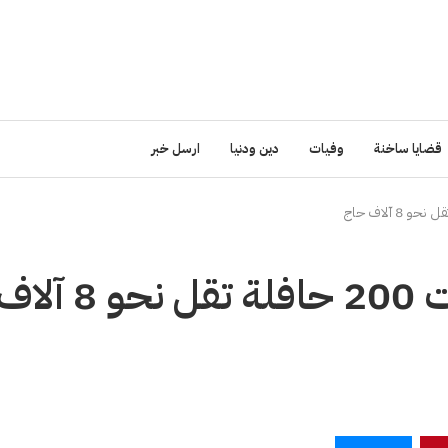
قضايا ساخنة
وفيات
دين ودنيا
ارسل خبر
تطوير معان: الواحة استقبلت 200 حافلة تقل نحو 8 آ