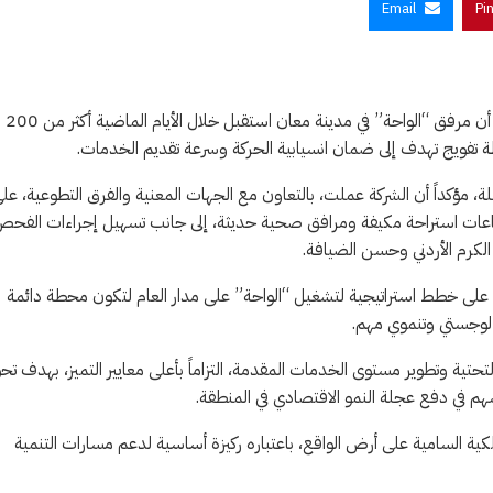
Email
Pi
الرمثا نت – أكد الرئيس التنفيذي لشركة تطوير معان، محمد فواز أبو تايه، أن مرفق “الواحة” في مدينة معان استقبل خلال الأيام الماضية أكثر من 200
بلة، مؤكداً أن الشركة عملت، بالتعاون مع الجهات المعنية والفرق التطوعية، عل
عات استراحة مكيفة ومرافق صحية حديثة، إلى جانب تسهيل إجراءات الفح
الكرم الأردني وحسن الضيافة.
مل على خطط استراتيجية لتشغيل “الواحة” على مدار العام لتكون محطة دائمة
ر لوجستي وتنموي مهم.
تحتية وتطوير مستوى الخدمات المقدمة، التزاماً بأعلى معايير التميز، بهدف تح
هم في دفع عجلة النمو الاقتصادي في المنطقة.
لكية السامية على أرض الواقع، باعتباره ركيزة أساسية لدعم مسارات التنمية