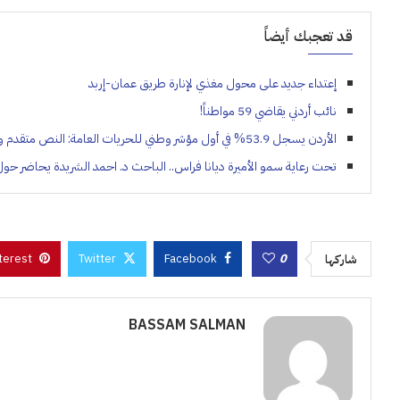
قد تعجبك أيضاً
إعتداء جديد على محول مغذي لإنارة طريق عمان-إربد
نائب أردني يقاضي 59 مواطناً!
الأردن يسجل 53.9% في أول مؤشر وطني للحريات العامة: النص متقدم والتطبيق متأخر
تحت رعاية سمو الأميرة ديانا فراس.. الباحث د. احمد الشريدة يحاضر حول شجر
terest
Twitter
Facebook
0
شاركها
BASSAM SALMAN