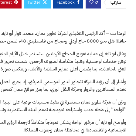
nterest
Twitter
Facebook
0
شاركها
حافلة تقل نحو 8000 حاج أردني وحجاج من فلسطينيي 48، ضمن خطة تفويج تهدف إلى ضمان انسيابية الحركة وسرعة تقديم الخدمات.
وقال أبو تايه إن عملية تفويج الحجاج الأردنيين ستستمر خلال الأيام المق
توفير خدمات لوجستية وفنية متكاملة لضيوف الرحمن، شملت تجهيز قا
الفني للحافلات، بما يضمن أعلى معايير السلامة والأمان، ويعكس صورة 
وأشار إلى أن رؤية الشركة تتجاوز الدور الموسمي للمرفق، إذ يجري الع
تخدم المسافرين والزوار وحركة النقل البري، بما يعزز موقع معان كمحو
وبيّن أن شركة تطوير معان مستمرة في تنفيذ تحسينات نوعية على البنية ال
“الواحة” إلى نقطة جذب واستراحة نموذجية تدعم البيئة الاستثمارية وتس
وأوضح أبو تايه أن مرفق الواحة يشكل نموذجاً متكاملاً لترجمة الرؤى الم
الاجتماعية والاقتصادية في محافظة معان وجنوب المملكة.