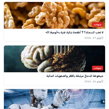
منوعات
لا تحب السمك؟ 7 أطعمة نباتية غنية بـ«أوميغا 3»
يوليو 27, 2026
منوعات
شيخوخة الدماغ مرتبطة بالفقر والصعوبات المالية
يوليو 26, 2026