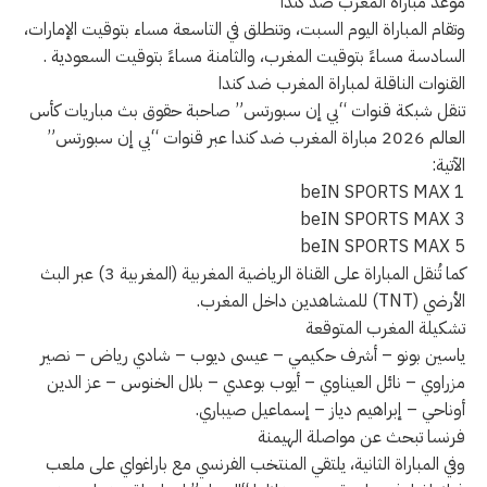
موعد مباراة المغرب ضد كندا
وتقام المباراة اليوم السبت، وتنطلق في التاسعة مساء بتوقيت الإمارات،
السادسة مساءً بتوقيت المغرب، والثامنة مساءً بتوقيت السعودية .
القنوات الناقلة لمباراة المغرب ضد كندا
تنقل شبكة قنوات “بي إن سبورتس” صاحبة حقوق بث مباريات كأس
العالم 2026 مباراة المغرب ضد كندا عبر قنوات “بي إن سبورتس”
الآتية:
beIN SPORTS MAX 1
beIN SPORTS MAX 3
beIN SPORTS MAX 5
كما تُنقل المباراة على القناة الرياضية المغربية (المغربية 3) عبر البث
الأرضي (TNT) للمشاهدين داخل المغرب.
تشكيلة المغرب المتوقعة
ياسين بونو – أشرف حكيمي – عيسى ديوب – شادي رياض – نصير
مزراوي – نائل العيناوي – أيوب بوعدي – بلال الخنوس – عز الدين
أوناحي – إبراهيم دياز – إسماعيل صيباري.
فرنسا تبحث عن مواصلة الهيمنة
وفي المباراة الثانية، يلتقي المنتخب الفرنسي مع باراغواي على ملعب