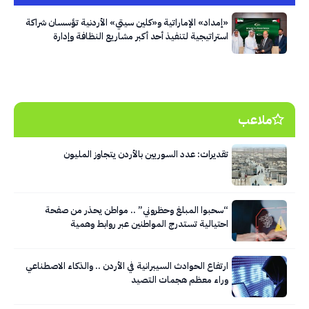
«إمداد» الإماراتية و«كلين سيتي» الأردنية تؤسسان شراكة
استراتيجية لتنفيذ أحد أكبر مشاريع النظافة وإدارة
النفايات في العاصمة عمّان
ملاعب
تقديرات: عدد السوريين بالأردن يتجاوز المليون
“سحبوا المبلغ وحظروني” .. مواطن يحذر من صفحة
احتيالية تستدرج المواطنين عبر روابط وهمية
ارتفاع الحوادث السيبرانية في الأردن .. والذكاء الاصطناعي
وراء معظم هجمات التصيد