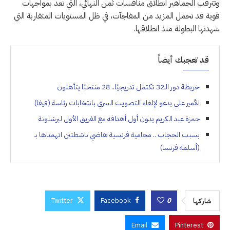
وتترقب الجماهير انطلاق منافسات ثمن النهائي، التي تعد بمواجهات
قوية قد تحمل المزيد من المفاجآت، في ظل المستويات المتقاربة التي
شهدتها البطولة منذ انطلاقها.
قد تعجبك أيضاً
خريطة دور الـ32 تكتمل تدريجيًا.. 28 منتخبًا يتأهلون
الأمير علي يدعو لإلغاء التصويت السري بانتخابات رئاسة (فيفا)
حمزة عبد الكريم يدون أول أهدافه مع الفريق الأول لبرشلونة
بسبب الحجاب .. محامية فرنسية تقاضي ناشطتين اتهمتاها بـ
(أسلمة فرنسا)
Twitter
Facebook
0
شاركها
Email
Pinterest