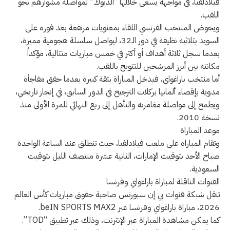
فيلادلفيا، في مواجهة يسعى خلالها “الديوك” لمواصلة مشوارهم نحو
اللقب.
ويخوض المنتخب الفرنسي اللقاء بمعنويات مرتفعة بعد فوزه على
السويد بثلاثية نظيفة في دور الـ32، ليواصل سلسلة هجومية مميزة،
بعدما سجل ثلاثة أهداف أو أكثر في خمس مباريات متتالية، مؤكداً
مكانته بين أبرز المرشحين للتتويج باللقب.
أما منتخب باراغواي، فيدخل المباراة بثقة كبيرة بعدما حقق مفاجأة
مدوية بإقصاء ألمانيا بركلات الترجيح في الدور السابق، في إنجاز تاريخي،
ويطمح إلى مواصلة مغامرته والتأهل إلى ربع النهائي للمرة الأولى منذ
نسخة 2010.
موعد المباراة
وتقام المباراة على ملعب فيلادلفيا، حيث تنطلق عند الساعة الواحدة
صباح الأحد بتوقيت الإمارات، الثانية عشرة منتصف الليل بتوقيت
السعودية.
القنوات الناقلة لمباراة باراغواي وفرنسا
تنقل شبكة قنوات بي إن سبورتس صاحبة حقوق مباريات كأس العالم
2026، مباراة باراغواي وفرنسا عبر beIN SPORTS MAX2.
كما يمكن مشاهدة المباراة عبر الإنترنت، وذلك عبر تطبيق “TOD”.