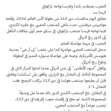
المغرب يصطدم بكندا وفرنسا تواجه باراغواي
الرمثا نت
تنطلق اليوم منافسات دور الـ16 من بطولة كأس العالم 2026، بإقامة
مواجهتين مرتقبتين، حيث يلتقي المنتخب المغربي مع نظيره الكندي،
فيما تواجه فرنسا منتخب باراغواي، في سباق حجز أولى بطاقات التأهل
إلى الدور ربع النهائي.
المغرب في مهمة مواصلة الحلم
يدخل المنتخب المغربي مواجهة كندا على ملعب “إن آر جي” بمدينة
هيوستن الأمريكية، وعينه على مواصلة مشواره المميز في البطولة
وبلوغ ربع النهائي.
وتأهل “أسود الأطلس” إلى ثمن النهائي بعدما احتلوا المركز الثاني في
المجموعة الثالثة، إثر التعادل مع البرازيل، والفوز على اسكتلندا وهايتي،
قبل أن يطيحوا بمنتخب هولندا في دور الـ32 بركلات الترجيح عقب
التعادل 1-1.
في المقابل، بلغ المنتخب الكندي الدور ذاته بعدما حل وصيفاً
للمجموعة الثانية، ثم نجح في إقصاء جنوب إفريقيا في دور الـ32،
ليضرب موعداً مع المنتخب المغربي.