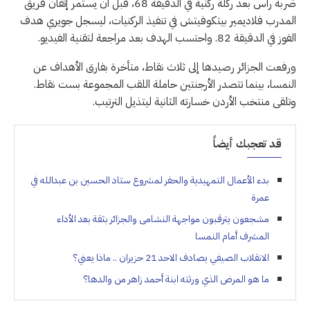
ضربة ⁠رأس بعد ركلة ركنية في الدقيقة 68، قبل أن يستمر إتقان فريق
المدرب ⁠فلاديمير بيتكوفيتش في تنفيذ الركنيات، ليسجل جويري هدف
الفوز في الدقيقة 82. واحتسب الهدف بعد مراجعة لتقنية الفيديو.
ورفعت الجزائر رصيدها إلى ثلاث نقاط، متأخرة بفارق ‌الأهداف عن
النمسا، بينما تتصدر الأرجنتين حاملة اللقب المجموعة ​بست نقاط.
وتلقى منتخب الأردن خسارته الثانية ليتذيل الترتيب.
قد تعجبك أيضاً
بدء الأعمال التمهيدية والحفر لمشروع ستاد الحسين بن عبدالله في
عمرة
مشجعون يترقبون مواجهة النشامى والجزائر بثقة بعد الأداء
المشرف أمام النمسا
الانقلاب الصيفي يصادف الاحد 21 حزيران .. ماذا يعني؟
ما هو المرض الذي ورثته ابنة أحمد زاهر من والدها؟