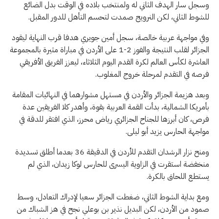
وسجل سار الهدف الثاني له ولمنتخب بلاده في الوقت بدل الضائع
للشوط الثاني، لكن النرويج صمدت لتحسم التأهل للدور المقبل.
وفي مواجهة عربية خالصة، سجل ​أمين جويري هدفا قرب النهاية ليقود
‌الجزائر ​لقلب النتيجة والفوز 2-1 على الأردن في مباراة مثيرة بالمجموعة
العاشرة لكأس العالم لكرة القدم اليوم الثلاثاء، ليعزز الفريق الأفريقي
فرصه في التقدم لمرحلة خروج المغلوب.
وبعد ⁠هزيمة الجزائر والأردن في مستهل مشوارهما في النهائيات المقامة
بأمريكا الشمالية، بدأت القمة العربية بقوة، وأهدر كلا الفريقين عدة
‌فرص، كان أبرزها للجناح الجزائري رياض محرز، الذي افتقر للدقة في
مواجهة الحارس ‌يزيد أبو ليلى.
ومنح نزار الرشدان التقدم ‌للأردن في الدقيقة 36 بعدما ‌أطلق تسديدة
منخفضة استقرت ‌في الزاوية اليسرى للحارس لوكا زيدان، الذي لم
يستطع اللحاق ​بالكرة.
ومع بداية ‌الشوط ​الثاني، ضغطت الجزائر سعيا ⁠لإدراك التعادل، وسط
صمود من الأردن، لكن البديل نذير بن بوعلي نجح في ​هز ⁠الشباك من