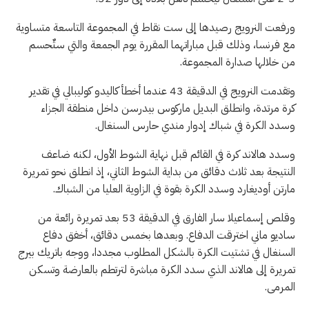
ورفعت النرويج رصيدها إلى ست نقاط في المجموعة التاسعة متساوية
مع فرنسا، وذلك قبل مباراتهما المقررة يوم ‌الجمعة والتي ستٌحسم
من خلالها صدارة المجموعة.
وتقدمت النرويج في الدقيقة 43 عندما أخطأ ‌كاليدو كوليبالي في تقدير
كرة مرتدة، ‌وانطلق البديل ماركوس بيدرسن داخل ‌منطقة الجزاء
وسدد الكرة ‌في شباك إدوار مندي حارس السنغال.
وسدد هالاند كرة في القائم ‌قبل نهاية الشوط الأول، لكنه ⁠ضاعف
النتيجة بعد ثلاث دقائق من بداية الشوط الثاني، إذ انطلق نحو تمريرة
مارتن ⁠أوديغارد ⁠وسدد الكرة بقوة في الزاوية العليا من الشباك.
وقلص إسماعيلا سار الفارق في الدقيقة ⁠53 بعد تمريرة رائعة من
ساديو ماني اخترقت الدفاع. وبعدها بخمس دقائق، أخفق دفاع
السنغال في تشتيت الكرة بالشكل المطلوب مجددا، ووجه باتريك بيرج
تمريرة ‌إلى هالاند الذي سدد الكرة مباشرة لترتطم بالعارضة وتسكن
المرمى.