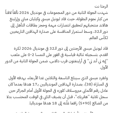
الرمثا نت
شهدت الجولة الثانية من دور المجموعات في مونديال 2026 تألقاً لافتاً
من كبار نجوم البطولة، حيث قاد ليونيل ميسي وكيليان مبابي وإرلينغ
هالاند منتخباتهم لتحقيق انتصارات مهمة وحجز بطاقات التأهل إلى
دور الـ32، وسط استمرار المنافسة على صدارة الهدافين التاريخيين
لكأس العالم.
قاد ليونيل ميسي الأرجنتين إلى دور الـ32 في مونديال 2026 لكرة
القدم، بتسجيله ثنائية قياسية في الفوز على النمسا 2-0 على ملعب
“إيه تي أند تي” في أرلينغتون قرب دالاس، ضمن الجولة الثانية من الدور
الأول.
وانفرد ميسي الذي سيبلغ التاسعة والثلاثين غدا الأربعاء، بهدفه الأول
في المباراة (38)، بصدارة الهدافين الموندياليين بـ17 هدفا بعدما كان
عادل رقم الألماني ميروسلاف كلوزه في الجولة الأولى أمام الجزائر حين
سجل ثلاثية “هاتريك”، قبل أن يضيف الثاني في الوقت المحتسب بدلا
من الضائع (90+5) رافعا غلّته إلى 18 هدفا موندياليا.