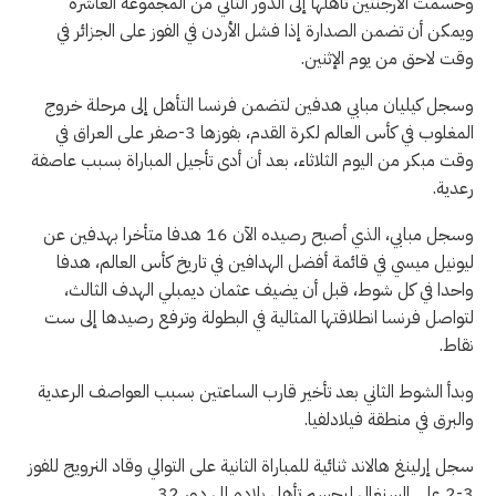
وحسمت الأرجنتين تأهلها إلى الدور الثاني من المجموعة العاشرة
ويمكن أن تضمن الصدارة إذا فشل الأردن في الفوز على الجزائر في
وقت لاحق من يوم الإثنين.
وسجل ‌كيليان مبابي هدفين لتضمن فرنسا التأهل إلى مرحلة خروج
المغلوب في كأس العالم لكرة القدم، بفوزها ⁠3-صفر على العراق في
وقت مبكر من اليوم الثلاثاء، بعد أن ‌أدى تأجيل المباراة بسبب عاصفة
رعدية.
وسجل ‌مبابي، الذي ‌أصبح رصيده الآن 16 هدفا متأخرا بهدفين ‌عن
ليونيل ميسي في قائمة ⁠أفضل الهدافين في تاريخ كأس العالم، هدفا
واحدا في ⁠كل ⁠شوط، قبل أن يضيف عثمان ديمبلي الهدف ⁠الثالث،
لتواصل فرنسا انطلاقتها المثالية في البطولة وترفع رصيدها إلى ست
نقاط.
وبدأ الشوط الثاني بعد تأخير قارب ‌الساعتين بسبب العواصف الرعدية
والبرق في منطقة فيلادلفيا.
سجل إرلينغ هالاند ثنائية للمباراة ‌الثانية على التوالي وقاد النرويج للفوز
3-2 على السنغال ليحسم تأهل بلاده إلى ⁠دور 32.