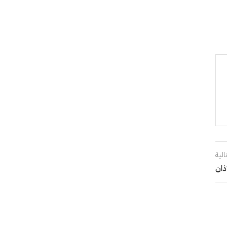
الية
ذان