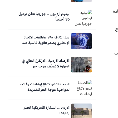
ة بيئية، مقارنة بـ27 قضية فقط عام 2024، في زيادة
بينهم اردنيون .. جورجيا تعلن ترحيل
96 أجنبياً
امج
بعد اعترافه بـ74 مخالفة.. الاتحاد
الإنجليزي يصدر عقوبة قاسية ضد
تشيلسي
راسات
الأرصاد الأردنية : الارتفاع الحالي في
الحرارة لا يُصنَّف موجة حر
الصحة تدعو لاتباع إرشادات وقائية
لمواجهة موجة الحر الشديدة
الاردن … السفارة الأمريكية تحذر
رعاياها