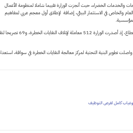
جات والخدمات الخضراء، حيث أنجزت الوزارة تقييما شاملا لمنظومة الأعمال
لعام والخاص في الاستثمار البيئي، إضافة لإطلاق أول معجم عربي لمفاهيم
لمؤسسية.
وفي ملف النفايات الخطرة، تشير الأرقام إلى نشاط متزايد في تنظيم هذا القطاع، إذ أصدرت الوزارة 512 معاملة لإتلاف 
 للمواد الكيميائية. كما واصلت تطوير البنية التحتية لمركز معالجة النفايات الخطرة في سواقة، استعداد
وغياب كامل لفرص التوظيف