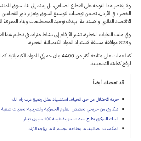
ولا يقتصر هذا التوجه على القطاع الصناعي، بل يمتد إلى بناء سوق للمنت
الخضراء في الأردن، تضمن توصيات لتوسيع السوق وتعزيز دور القطاعين ا
الاقتصاد الدائري والاستدامة، بهدف توحيد المصطلحات وبناء المعرفة ا
و828 موافقة مسبقة لاستيراد المواد الكيميائية الخطرة.
كما عملت على متابعة أكثر من 4400 بيان جمركي
لرفع كفاءته التشغيلية.
قد تعجبك أيضاً
حرمه الاحتلال من حق الحياة.. استشهاد طفل رضيع غرب رام الله
شكاوى من خريجي تخصص العلوم الجمركية والضريبية: تحديات صعبة 
البنك المركزي يطرح سندات خزينة بقيمة 100 مليون دينار
المكملات الغذائية.. ما يحتاجه الجسم لا ما يروّجه الترند