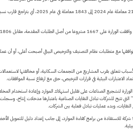
وتظهر الأرقام أن عدد معاملات طلب الموافقات البيئية انخفض من 2115 معاملة عام 2024 إلى 1843 معاملة في عام 2025، أي بتراجع ق
إلا أن نسبة الموافقات ارتفعت في المقابل من 85 % إلى 90.4 %، بعدما وافقت الوزارة على 1667 مشروعا من أصل الطلبات المقدمة، مقابل 6
افقها مع متطلبات نظام التصنيف والترخيص البيئي أصبحت أعلى، أو أن عملي
ة 176 طلبا خلال عام 2025، وأرجعت ذلك لأسباب تتعلق بقرب المشاريع من التجمعات السكانية، أو مخالفتها لاستعمالا
تماد الاعتبارات البيئية في قرارات الترخيص، حتى مع ارتفاع نسبة الموافقات.
 الأخضر كأحد أبرز محاور تقرير عام 2025، إذ اتجهت الوزارة لتشجيع الصناعات على تقليل استهلاك الموارد وإعادة استخدام الم
التي تتيح للشركات تبادل النفايات الصناعية باعتبارها مدخلات إنتاج، وسجلت
كما قدمت الوزارة خدمات استشارية لـ107 منشآت صناعية، وأهلت 52 شركة للاستفادة من برامج كفاءة الموارد، إلى جانب إعداد دليل للتمويل الأخ
ئية.