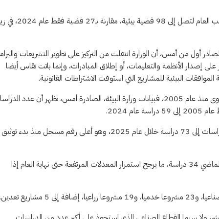
الرمثا نت – سجل العام الماضي “قفزة لافتة” بعدد القضايا المحالة للنائب العام لتصل إلى 98 قضي
شف مقارنة التقريرين السنويين لوزارة البيئة لعامي 2024 و2025 الصادر أول من أمس، أن الوزارة انتقلت من التركيز على تطوير التشريعات والبر
ر على إصدار الأنظمة والتعليمات، أو إطلاق المبادرات، وإنما باتت تقاس أيضا
بة الموافقات البيئية للمشاريع التي استوفت الاشتراطات القانونية.
يأتي ذلك، بالتزامن مع ارتفاع عدد دراسات تقييم الأثر البيئي إلى أعلى مستوى منذ عام 2005، فبيانات وزارة البيئة، الصادرة أمس، تظهر أن عدد الد
لكن ذلك الرقم عاد للارتفاع مجددا في عام 2025، حيث وصل عدد الدراسات إلى 73 دراسة خلال عام 2025، وهو أعلى رقم مسجل منذ بدء توثيق
في وقت بلغ فيه عدد الدراسات منذ بدء العام الحالي وحتى نهاية الشهر الماضي 34 دراسة، ما يرجح استمرار المعدلات المرتفعة حتى نهاية العام إذا
مباشر، ولا سيما القطاع الصناعي الذي استحوذ على أكبر عدد من الدراسات.