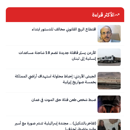
الأكثر قراءة
اقتطاع الربع القانوني مخالف للدستور ابتداء
الأردن يسيّر قافلة جديدة تضم 18 شاحنة مساعدات
إنسانية إلى لبنان
الجيش الأردني: إحباط محاولة استهداف أراضي المملكة
بخمسة صواريخ إيرانية
ضبط شخص طعن فتاة حتى الموت في عمان
(تفاخر بالتنكيل) .. مجندة إسرائيلية تنشر صورة مع أسير
مقيد وتضطر لحذفها