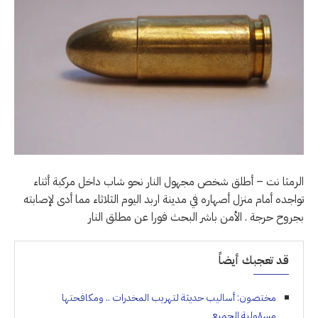
الرمثا نت – أطلق شخص مجهول النار نحو شاب داخل مركبة أثناء
تواجده أمام منزل أصهاره في مدينة اربد اليوم الثلاثاء مما أدى لإصابته
بجروح حرجة . الأمن باشر البحث فورا عن مطلق النار
قد تعجبك أيضاً
مختصون: أساليب حديثة لتهريب المخدرات .. ومكافحتها
مسؤولية الجميع