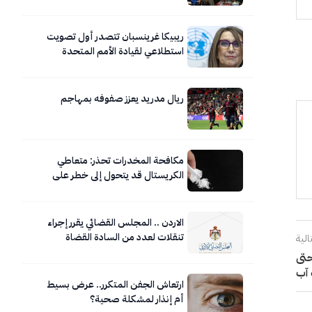
للجامعات المعززة للصحة
ريبيكا غرينسبان تتصدر أول تصويت
استطلاعي لقيادة الأمم المتحدة
ريال مدريد يعزز صفوفه بمهاجم
مكافحة المخدرات تحذر: متعاطي
الكريستال قد يتحول إلى خطر على
نفسه ومحيطه
الاردن .. المجلس القضائي يقرر إجراء
تنقلات لعدد من السادة القضاة
الية
مون حتى
آب
ارتعاش الجفن المتكرر.. عرض بسيط
أم إنذار لمشكلة صحية؟