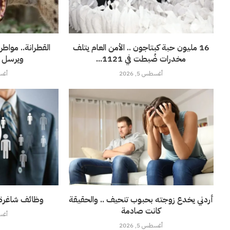
16 مليون حبة كبتاجون .. الأمن العام يتلف
القطرانة.. مواطن
مخدرات ضُبطت في 1121...
ويرسل ج
أغسطس 5, 2026
أغسطس
أردني يخدع زوجته بحبوب تنحيف .. والحقيقة
وظائف شاغرة ف
كانت صادمة
أغسطس
أغسطس 5, 2026