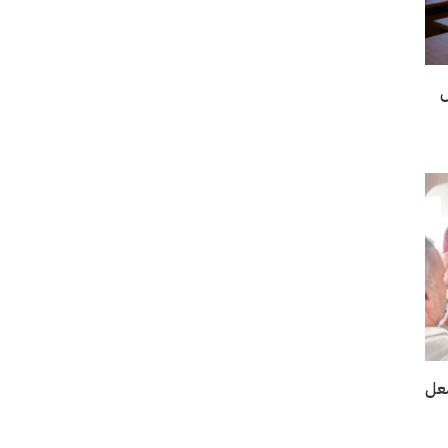
ل
شعل