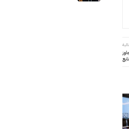
الية
جاوز