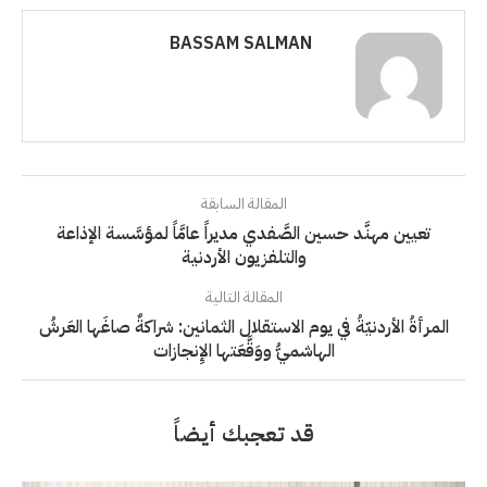
BASSAM SALMAN
المقالة السابقة
تعيين مهنَّد حسين الصَّفدي مديراً عامَّاً لمؤسَّسة الإذاعة
والتلفزيون الأردنية
المقالة التالية
المرأةُ الأردنيّةُ في يوم الاستقلال الثمانين: شراكةٌ صاغَها العَرشُ
الهاشميُّ ووَقَّعَتها الإِنجازات
قد تعجبك أيضاً