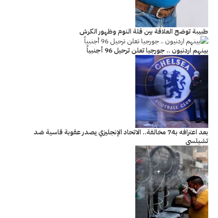
طبيبة توضح العلاقة بين قلة النوم وظهور الكرش
بينهم اردنيون .. جورجيا تعلن ترحيل 96 أجنبياً
بعد اعترافه بـ74 مخالفة.. الاتحاد الإنجليزي يصدر عقوبة قاسية ضد
تشيلسي