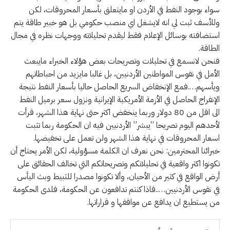
سواء بوجود النفط في الأردن او مايتعلق بأسعار المحروقات، لكن
وللأسف ثبت لي انه لايشغل اي منصب حكومي بل هو خبير طاقة يتم
استضافته بوسائل الإعلام فقط ليقدم تحليلاته ووجهات نظره في مجال
الطاقة.
فنحن لانسمع في تحليلات وتصريحات بعض هؤلاء الخبراء مايبعث
الأمل في نفوس المواطنين الأردنيين، بل غالبا مايزيد من احباطاتهم
ويأسهم….فمع الإنخفاض السريع الحاصل حاليا بأسعار النفط نتيجة
الإنفراج الحاصل في الأزمة الأمريكية الإيرانية ونزول سعر برميل النفط
الى اقل من 80 دولار وربما ينخفض اكثر حتى نهاية هذا الشهر، قرأت
لأحدهم اليوم تصريحا “يبشر” الأردنيين فيه ان الحكومة ربما تثبت
اسعار المحروقات في نهاية هذا الشهر ولن تعمل على تخفيضها.
خبرائنا المحترمين: نحن نعرف ان الكلمة مسؤولية، لكن الأمر يحتاج أن
تكونوا اكثر واقعية في تحليلاتكم وتصريحاتكم التي تخالف الحقائق على
أرض الواقع في كثير من الأحيان، وألا تكونوا مصدرا للثبيط وبث اليأس
في نفوس الأردنيين…..فاذا كنتم تدافعون عن الحكومة، فلدى الحكومة
من يستطيع ان يدافع عن مواقفها و قراراتها.