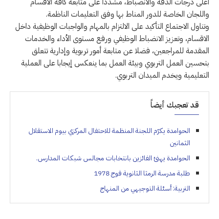
أعلى درجات الدقة والانضباط، مشددا على متابعة كافة الأقسام
واللجان الخاصة للدور المناط بها وفق التعليمات الناظمة.
وتناول الاجتماع التأكيد على الالتزام بالمهام والواجبات الوظيفية داخل
الاقسام، وتعزيز الانضباط الوظيفي ورفع مستوى الأداء والخدمات
المقدمة للمراجعين، فضلا عن متابعة أمور تربوية وإدارية تتعلق
بتحسين العمل التربوي وبيئة العمل بما ينعكس إيجابا على العملية
التعليمية ويخدم الميدان التربوي.
قد تعجبك أيضاً
الحوامدة يكرّم اللجنة المنظمة للاحتفال المركزي بيوم الاستقلال
الثمانين
الحوامدة يهنئ الفائزين بانتخابات مجالس شبكات المدارس.
طلبة مدرسة الرمثا الثانوية فوج 1978
التربية: أسئلة التوجيهي من المنهاج