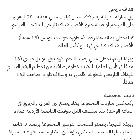
هداف تاريخي
وفي مباراته الدولية رقم 99، سجل كيليان مبابي هدفه الـ58 ليتفوق
على المهاجم أوليفييه جيرو كأفضل هداف تاريخي للمنتخب الفرنسي.
كما تخطى بلقائه هذا رقم الأسطورة جوست فونتين (13 هدفاً)
كأفضل هداف فرنسي في تاريخ كأس العالم.
وبهذا الرقم، تخطى مبابي رصيد النجم الأرجنتيني ليونيل ميسي (13
هدفاً في كأس العالم)، ليقترب خطوة إضافية من تحطيم الرقم القياسي
للهداف التاريخي للبطولة، الألماني ميروسلاف كلوزه، صاحب الـ16
هدفاً.
ترتيب المجموعة
وتُستكمل مباريات المجموعة بلقاء يجمع بين العراق والنرويج في
الساعة الواحدة بعد منتصف الليل بتوقيت العاصمة الأردنية عمان.
وبهذه النتيجة، يتصدر المنتخب الفرنسي المجموعة برصيد 3 نقاط،
بينما يتذيلها المنتخب السنغالي مؤقتاً في انتظار ما ستسفر عنه المباراة
الثانية.