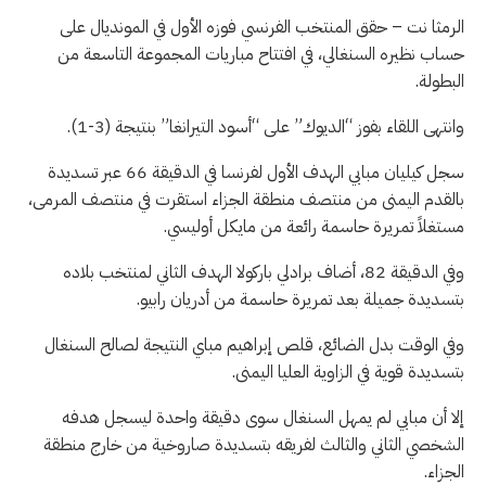
الرمثا نت – حقق المنتخب الفرنسي فوزه الأول في المونديال على
حساب نظيره السنغالي، في افتتاح مباريات المجموعة التاسعة من
البطولة.
وانتهى اللقاء بفوز “الديوك” على “أسود التيرانغا” بنتيجة (3-1).
سجل كيليان مبابي الهدف الأول لفرنسا في الدقيقة 66 عبر تسديدة
بالقدم اليمنى من منتصف منطقة الجزاء استقرت في منتصف المرمى،
مستغلاً تمريرة حاسمة رائعة من مايكل أوليسي.
وفي الدقيقة 82، أضاف برادلي باركولا الهدف الثاني لمنتخب بلاده
بتسديدة جميلة بعد تمريرة حاسمة من أدريان رابيو.
وفي الوقت بدل الضائع، قلص إبراهيم مباي النتيجة لصالح السنغال
بتسديدة قوية في الزاوية العليا اليمنى.
إلا أن مبابي لم يمهل السنغال سوى دقيقة واحدة ليسجل هدفه
الشخصي الثاني والثالث لفريقه بتسديدة صاروخية من خارج منطقة
الجزاء.