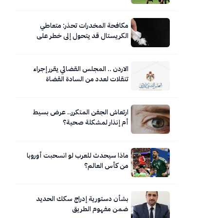
مكافحة المخدرات تحذر: متعاطي
الكريستال قد يتحول إلى خطر على
نفسه ومحيطه
الاردن .. المجلس القضائي يقرر إجراء
تنقلات لعدد من السادة القضاة
ارتعاش الجفن المتكرر.. عرض بسيط
أم إنذار لمشكلة صحية؟
ماذا سيحدث للعرب لو انسحبت أوروبا
من كأس العالم؟
بشأن دستورية إدراج سكك الحديد
ضمن مفهوم الطريق