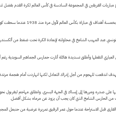
لتونسي هزيمة قاسية أمام نظيره ​السويدي 5-1 في افتتاح مباريات الفريقين في المجموعة السادسة في كأس العالم لكرة القدم بفضل ث
وبعد التأهل للبطولة بصعوبة إثر مشوار سيء في التصفيات، ردت السويد بخمسة أهداف في مباراة بكأس العالم لأول مرة منذ 1938 عندما
لتونسي عبد المهيب الشامخ في محاولته لإبعادة الكرة تحت ضغط من ألكسندر
عياري التقطها وأطلق تسديدة هائلة ​أثارت حمارس الجماهير السويدية رغم أ
الهدف اندفعت للهجوم من أجل إدراك التعادل لكنها انهاردت أمام هجمة مرتدة
ا على صدره ومررها إلى إيساك في الجهة اليسرى. وانطلق مهاجم ليفربول نحو
رت من الحارس الشامخ الذي كان يجب أن يزود عن مرماه بشكل أفضل.
 الفارق قبل الاستراحة عندما حول عمر الرقيق تمريرة عرضية من حنبعل المجب