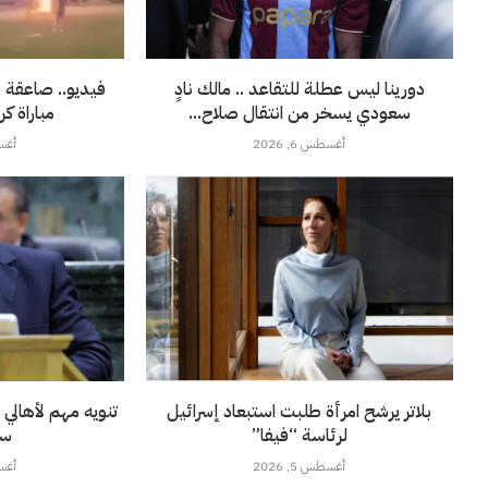
دورينا ليس عطلة للتقاعد .. مالك نادٍ
فيديو.. صاعقة ق
سعودي يسخر من انتقال صلاح...
مباراة ك
أغسطس 6, 2026
أغسطس
بلاتر يرشح امرأة طلبت استبعاد إسرائيل
تنويه مهم لأهال
لرئاسة “فيفا”
سك
أغسطس 5, 2026
أغسطس