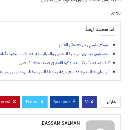
رويترز
قد تعجبك أيضاً
نموذج حاسوبي يتوقع بطل العالم
مشجعون يترقبون مواجهة النشامى والجزائر بثقة بعد الأداء المشرف أمام
كيف صنعت أمريكا معجزة كرة القدم في صيف 1994؟.. صور
أبو رمان يطالب بإعادة فتح مزرعة وحديقة السوسنة السوداء وفق إجراءا
terest
Twitter
Facebook
0
شاركها
BASSAM SALMAN