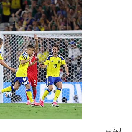
االرمثا نت