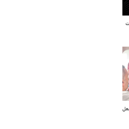
ت
شعل