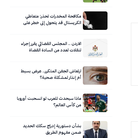
مكافحة المخدرات تحذر: متعاطي
الكريستال قد يتحول إلى خطر على
نفسه ومحيطه
الاردن .. المجلس القضائي يقرر إجراء
تنقلات لعدد من السادة القضاة
ارتعاش الجفن المتكرر.. عرض بسيط
أم إنذار لمشكلة صحية؟
ماذا سيحدث للعرب لو انسحبت أوروبا
من كأس العالم؟
بشأن دستورية إدراج سكك الحديد
ضمن مفهوم الطريق