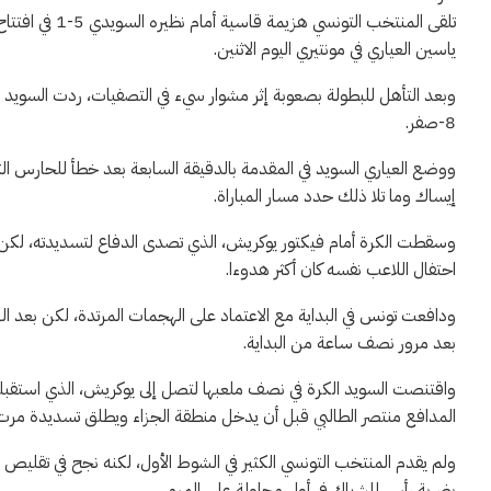
تلقى المنتخب ا
ياسين العياري في مونتيري ‌اليوم الاثنين.
8-صفر.
ووضع العياري السويد في المقدمة بالدقيقة السابعة بعد خطأ للحارس ا
إيساك ​وما تلا ذلك حدد مسار المباراة.
وسقطت الكرة أمام فيكتور يوكريش، الذي تصدى الدفاع لتسديدته، لكن ال
احتفال اللاعب نفسه كان أكثر هدوءا.
ودافعت تونس في البداية مع الاعتماد على ⁠الهجمات المرتدة، لكن بعد 
بعد مرور نصف ساعة من البداية.
واقتنصت ​السويد الكرة في نصف ملعبها لتصل إلى يوكريش، الذي استقبله
المدافع ​منتصر الطالبي قبل أن يدخل منطقة الجزاء ويطلق تسديدة م
ولم يقدم المنتخب التونسي الكثير في الشوط الأول، لكنه نجح في تقليص
بضربة رأس للشباك في أول محاولة على ​المرمى.