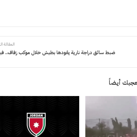
المقالة الت
ضبط سائق دراجة نارية يقودها بطيش خلال موكب زفاف.. في
جبك أيضاً