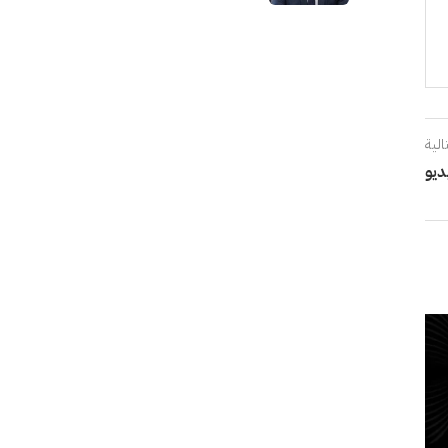
الية
ديو