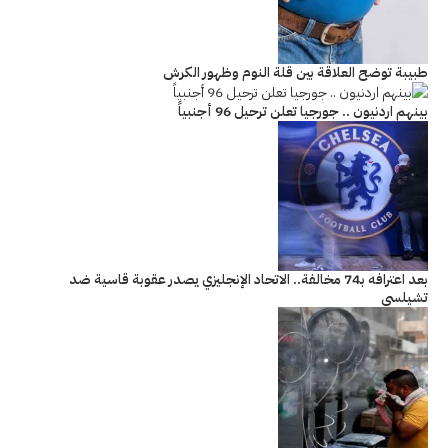
طبيبة توضح العلاقة بين قلة النوم وظهور الكرش
بينهم اردنيون .. جورجيا تعلن ترحيل 96 أجنبياً
بعد اعترافه بـ74 مخالفة.. الاتحاد الإنجليزي يصدر عقوبة قاسية ضد
تشيلسي