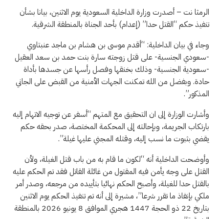
الرمثا نت – أصدرت وزارة الداخلية السعودية يوم الاثنين، بيانا بشأن
تنفيذ حكم “القتل حدا” (إعدام) بأحد الجناة بالمنطقة الشرقية.
وجاء في بيان الداخلية: “أقدم موسى بن هشام بن ماجد عنبتاوي
-سعودي الجنسية- على قتل زوجته سارة بنت حمد بن سعد العقيل
-سعودية الجنسية- وذلك بخنقها وفصل رأسها عن جسدها بأداة
حادة. وبفضل من الله تمكنت الجهات الأمنية من القبض على الجاني
المذكور”.
وأشارت الوزارة إلى ان التحقيق مع المتهم “أسفر عن توجيه الاتهام إليه
بارتكاب الجريمة، وبإحالته إلى المحكمة المختصة، صدر بحقه حكم
يقضي بثبوت ما نسب إليه، وقتله المجني عليها غيلة”.
وأوضحت الداخلية أنه “لكون ما قام به من باب قتل الغيلة، ولأن
القتل على وجه يأمن فيه المقتول من غائلة القاتل فقد تم الحكم عليه
بالقتل حدا للغيلة، وأصبح الحكم نهائيا بتأييده من مرجعه، وصدر أمر
ملكي بإنفاذ ما تقرر شرعا”، مشيرة إلى أنه تم تنفيذ الحكم يوم الاثنين
بتاريخ 22 ذو الحجة 1447 هجري الموافق 8 يونيو 2026 بالمنطقة