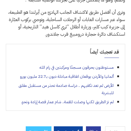
وترى أن أفضل طريق لاكتشاف الجانب الهادئ من أيرلندا هو الطبيعة،
سواء عبر مسارات الغابات أو الرحلات الساحلية، وتوصي بركوب العبّارة
إلى جزيرة كيب كلير، وزيارة أطلال “ثري كاسل هيد” التاريخية، أو
استكشاف دائرة حجارة درومبيغ قرب جلاندور.
قد تعجبك أيضاً
مستوطنون يحرقون مسجدًا ومركبتين في رام الله
ألمانيا والأردن يوقعان اتفاقية مبادلة ديون بـ22.7 مليون يورو
الأرض لم تعد تكفيهم .. دراسة صادمة تحذر من مستقبل مقلق
للبشرية
لم ترَ الطريق لكنها وصلت للقمة.. شام عمار قصة إرادة وتحدٍ