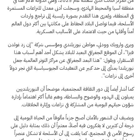
من المركز الثالث الذي شغلته عام 2025، وهي الدولة الأكثر أمناً في
منطقة آسيا والمحيط الهادئ، وسجلت أدنى معدل للنزاعات المستمرة
في المنطقة، ويُعزى هذا التقدم بصورة رئيسية إلى تراجع واردات
الأسلحة، فيما تواصل البلاد الحفاظ على مكانتها بين أكثر دول العالم
أمناً وأقلها من حيث الاعتماد على الأساليب العسكرية.
ويرى وارويك وودلي، مواطن نيوزيلندي ومؤسس شركة “إن زد غولدن
فيزا”، أن الموقع الجغرافي البعيد للبلاد يشكل أحد أهم أسباب هذا
الاستقرار، ويقول: “هذا البعد الجغرافي عن مراكز التوتر العالمية جعل
نيوزيلندا بمنأى إلى حد كبير عن التعقيدات الجيوسياسية التي تجر دولاً
أخرى إلى نزاعات”.
كما أشار أيضاً إلى دور الثقافة المجتمعية، موضحاً أن النيوزيلنديين
يميلون إلى الهدوء والوضوح والبساطة، وهم غالباً أكثر اهتماماً بإدارة
شؤون حياتهم اليومية من المشاركة في نزاعات وإثارة الخلافات.
ويضيف أن الشعور بالأمان أصبح جزءاً مألوفاً من الحياة اليومية إلى
درجة أن كثيرين لا يفكرون فيه أصلاً، معتبراً أن ذلك بمثابة دليل على
رسوخ الأمن في المجتمع، كما يلفت إلى أن الأسلحة لا تشكل عنصراً