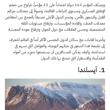
تبرز
ويصنّف المؤشر 163 دولة اعتماداً على 23 مؤشراً، تتراوح بين حجم
دول
الإنفاق العسكري ومستوى النزاعات القائمة، وصولاً إلى معدلات جرائم
في
القتل والشعور بالأمن، وتتميز الدول الأعلى تصنيفاً بالجمع بين انخفاض
العالم
معدلات العنف، وكفاءة المؤسسات، وارتفاع مستويات الثقة
تتمتع
المجتمعية، وحسن العلاقات مع دول الجوار، وارتفاع جودة المعيشة.
بأعلى
وأجرينا لقاءات مع سكان الدول الخمس الأكثر أمناً في العالم للتعرف
مستويات
إلى طبيعة هذا الشعور في حياتهم اليومية، والعوامل التي تسهم في
الأمن
استدامته، وكيف يمكن للمسافرين أن يستمتعوا بشيء من أجواء
والاستقرار،
الطمأنينة والاستقرار التي تتمتع بها تلك الدول.
فكيف
تبدو
1. آيسلندا
الحياة
في
هذه
الدول؟