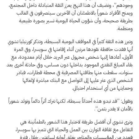
وجودهم”، وتضيف أن هذا النهج يعزز الثقة المتبادلة داخل المجتمع،
ويمنح الأفراد شعوراً بالاطمئنان أن الآخرين سيتصرفون في الغالب
بطريقة صحيحة، وأن شؤون الحياة اليومية تسير بصورة طبيعية
ومنظمة.
وتبرز هذه الثقة كثيراً في المواقف اليومية البسيطة، وتذكر كورنيليا تشوي
أنها فقدت حافظة نقودها مرتين أثناء إقامتها في سويسرا، وفي المرة
الأولى، أعادها إليها شخص مجهول عبر البريد خلال أيام معدودة، مع
بقاء المبلغ النقدي الموجود بداخلها دون مساس، وفي حادثة أخرى بعد
سنوات، سقطت منها بطاقتها المصرفية في محطة قطارات، فبادر
الشخص الذي عثر عليها إلى التواصل مع البنك مباشرة لإلغائها
وحمايتها من أي استخدام احتيالي.
وتقول: “قد تبدو هذه أحداثاً بسيطة، لكنها تترك أثراً دائماً وتولد شعوراً
بالأمان لا يقدر بثمن”.
وترى تشوي أن أفضل طريقة لاختبار هذا الشعور بالطمأنينة هي
التفاعل مع ثقافة التوازن بين العمل والحياة التي تتميز بها سويسرا،
فعدد من المؤسسات والمتاجر يغلق أبوابه لساعتين خلال فترة