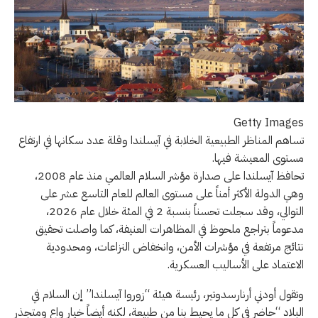
Getty Images
تساهم المناظر الطبيعية الخلابة في آيسلندا وقلة عدد سكانها في ارتفاع
مستوى المعيشة فيها.
تحافظ آيسلندا على صدارة مؤشر السلام العالمي منذ عام 2008،
وهي الدولة الأكثر أمناً على مستوى العالم للعام التاسع عشر على
التوالي، وقد سجلت تحسناً بنسبة 2 في المئة خلال عام 2026،
مدعوماً بتراجع ملحوظ في المظاهرات العنيفة، كما واصلت تحقيق
نتائج مرتفعة في مؤشرات الأمن، وانخفاض النزاعات، ومحدودية
الاعتماد على الأساليب العسكرية.
وتقول أودني أرنارسدوتير، رئيسة هيئة “زوروا آيسلندا” إن السلام في
البلاد “حاضر في كل ما يحيط بنا من طبيعة، لكنه أيضاً خيار واع ومتجذر