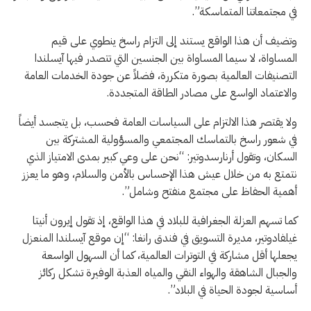
في مجتمعاتنا المتماسكة”.
وتضيف أن هذا الواقع يستند إلى التزام راسخ ينطوي على قيم
المساواة، لا سيما المساواة بين الجنسين التي تتصدر فيها آيسلندا
التصنيفات العالمية بصورة متكررة، فضلاً عن جودة الخدمات العامة
والاعتماد الواسع على مصادر الطاقة المتجددة.
ولا يقتصر هذا الالتزام على السياسات العامة فحسب، بل يتجسد أيضاً
في شعور راسخ بالتماسك المجتمعي والمسؤولية المشتركة بين
السكان، وتقول أرنارسدوتير: “نحن على وعي كبير بمدى الامتياز الذي
نتمتع به من خلال عيش هذا الإحساس بالأمن والسلام، وهو ما يعزز
أهمية الحفاظ على مجتمع منفتح وشامل”.
كما تسهم العزلة الجغرافية للبلاد في هذا الواقع، إذ تقول إيرون أنيتا
غيلفادوتير، مديرة التسويق في فندق رانغا: “إن موقع آيسلندا المنعزل
يجعلها أقل مشاركة في التوترات العالمية، كما أن السهول الواسعة
والجبال الشاهقة والهواء النقي والمياه العذبة الوفيرة تشكل ركائز
أساسية لجودة الحياة في البلاد”.