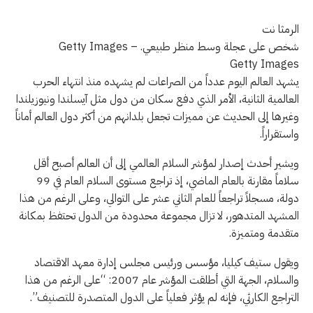
الرمثا نت
شخص على عجلة وسط منظر طبيعي. – Getty Images
في
Getty Images
وقت
يشهد العالم اليوم عدداً من الصراعات لم يشهده منذ انتهاء الحرب
يشهد
العالمية الثانية، الأمر الذي دفع سكان من دول مثل آيسلندا ونيوزيلندا
فيه
وغيرها إلى الحديث عن مميزات تجعل بلدانهم من أكثر دول العالم أماناً
العالم
واستقراراً.
تصاعداً
ويشير أحدث إصدار لمؤشر السلام العالمي إلى أن العالم أصبح أقل
غير
سلاماً مقارنة بالعام الماضي، إذ تراجع مستوى السلام العام في 99
مسبوق
دولة، مسجلاً تراجعاً للعام الثاني عشر على التوالي، وعلى الرغم من هذا
في
المشهد المتدهور، لا تزال مجموعة محدودة من الدول تحتفظ بمكانة
الصراعات
متقدمة ومتميزة.
منذ
نهاية
ويقول ستيف كيليا، مؤسس ورئيس مجلس إدارة معهد الاقتصاد
الحرب
والسلام، الجهة التي أطلقت المؤشر عام 2007: “على الرغم من هذا
العالمية
التراجع الكارثي، فإنه لم يؤثر فعلياً على الدول المتصدرة للتصنيف”.
الثانية،