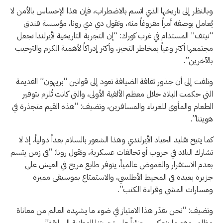
وبالنظر إلى تاريخها الذي اتسم بالاضطراب، فإن هذا الإحساس بالأمن لا
يُعامل بوصفه أمراً مفروغاً منه، وتقول دي دي رونا، مؤسسة فندق
“نيتف” المستدام في غرب كورك: “إن التجربة التاريخية لأيرلندا تجعل
مجتمعها أكثر وعياً بمخاطر التحيز، وأكثر إدراكاً لأهمية الكرم والترحيب
بالآخرين”.
وتلفت إلى أن جذور ثقافة الضيافة تعود إلى قوانين “بريهون” القديمة
التي حكمت البلاد خلال معظم الألفية الأولى، والتي كانت تُلزم بتوفير
الطعام والمأوى للغرباء والمسافرين، وتضيف: “هذه القيم متجذرة في
هويتنا”.
كما يتيح تقليد الحياد الأيرلندي وهذا الشعور بالسلام بعداً دولياً، إذ لا
تشارك البلاد في حروب أو تحالفات عسكرية، وتقول رونا: “في زمن يتسم
بعدم الاستقرار والغموض عالمياً، يتوفر طابع مريح في العيش على
جزيرة بعيدة في المحيط الأطلسي، والاستمتاع بموسيقى مميزة
ومسارات المشي وقراءة الكتب”.
وتضيف: “نحن نقدّر هذا الامتياز في ضوء ما يشهده العالم من معاناة
وظلم، وهو ما ينعكس جزئياً على تجربتنا الوطنية السابقة”.