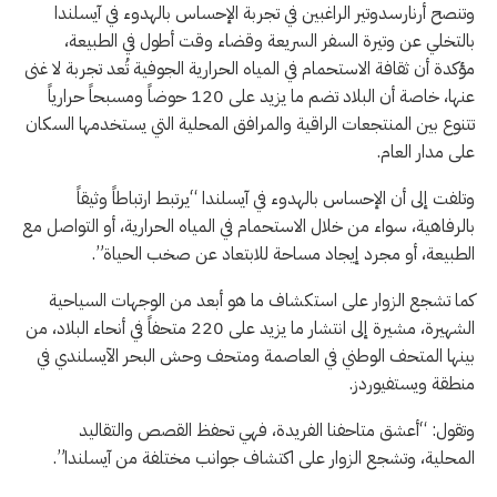
وتنصح أرنارسدوتير الراغبين في تجربة الإحساس بالهدوء في آيسلندا
بالتخلي عن وتيرة السفر السريعة وقضاء وقت أطول في الطبيعة،
مؤكدة أن ثقافة الاستحمام في المياه الحرارية الجوفية تُعد تجربة لا غنى
عنها، خاصة أن البلاد تضم ما يزيد على 120 حوضاً ومسبحاً حرارياً
تتنوع بين المنتجعات الراقية والمرافق المحلية التي يستخدمها السكان
على مدار العام.
وتلفت إلى أن الإحساس بالهدوء في آيسلندا “يرتبط ارتباطاً وثيقاً
بالرفاهية، سواء من خلال الاستحمام في المياه الحرارية، أو التواصل مع
الطبيعة، أو مجرد إيجاد مساحة للابتعاد عن صخب الحياة”.
كما تشجع الزوار على استكشاف ما هو أبعد من الوجهات السياحية
الشهيرة، مشيرة إلى انتشار ما يزيد على 220 متحفاً في أنحاء البلاد، من
بينها المتحف الوطني في العاصمة ومتحف وحش البحر الآيسلندي في
منطقة ويستفيوردز.
وتقول: “أعشق متاحفنا الفريدة، فهي تحفظ القصص والتقاليد
المحلية، وتشجع الزوار على اكتشاف جوانب مختلفة من آيسلندا”.