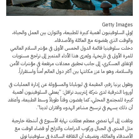
Getty Images
يُولي السلوفينيون أهمية كبيرة للطبيعة، والتوازن بين العمل والحياة،
والوقت الذي يقضونه مع العائلة والأصدقاء.
دخلت سلوفينيا قائمة الدول الخمس الأولى في مؤشر السلام العالمي
للمرة الأولى في تاريخها، ويُعزى هذا الأداء المتميز إلى تراجع مستويات
الإنفاق العسكري، إلى جانب تحقيق معدلات مرتفعة في مؤشرات الأمن
والسلامة، وهو ما عزز مكانتها بين أكثر دول العالم أمناً واستقراراً.
وتقول يرنيا زفير، المقيمة في ليوبليانا والمسؤولة عن إدارة العمليات في
أوروبا الشرقية لدى شركة إنتريبيد ترافل: “يعطي السلوفينيون أهمية
كبيرة للمجتمع المحلي، كما يقضون وقتاً طويلاً وسط الطبيعة، وأعتقد
أن ذلك يسهم في ترسيخ مشاعر الهدوء والاتزان لدينا”.
وتلفت إلى أنها تمضي معظم عطلات نهاية الأسبوع في أنشطة خارجية
مثل المشي في الجبال وركوب الدراجات والتزلج أو قضاء الوقت مع
الأصدقاء والعائلة، وتضيف أن الثقافة السائدة في سلوفينيا تولي