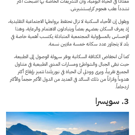
معتاداً في الحياة اليومية، وأن التشريعات الخاصة بها أصبحت أكثر
تشدداً عقب هجوم كرايستشيرش.
ويقول إن الأحياء السكنية لا تزال تحتفظ بروابطها الاجتماعية التقليدية،
إذ يعرف السكان بعضهم بعضاً ويتبادلون الاهتمام والرعاية، وهذا
الإحساس بالمسؤولية المجتمعية المتبادلة يكتسب أهمية خاصة في
بلد لا يتجاوز عدد سكانه خمسة ملايين نسمة.
كما أن انخفاض الكثافة السكانية يوفر سهولة الوصول إلى الطبيعة،
حيث تبقى الجبال والشواطئ ومسارات المشي الطبيعية في متناول
الجميع تقريباً، ويرى وودلي أن الحياة في نيوزيلندا تتميز بإيقاع أكثر
هدوءاً واتزاناً من ذلك السائد في العديد من الدول الأكبر حجماً والأكثر
ازدحاماً.
3. سويسرا