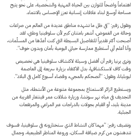
اهتماماً واضحاً للتوازن بين الحياة المهنية والشخصية، على نحو يتيح
مساحة أوسع لبناء علاقات إنسانية تعزز الإحساس بالانتماء.
وتقول زفير: “في ظل ما تشهده مناطق عديدة من العالم من صراعات
وحالة من الغموض، أشعر بامتنان كبير لأن سلوفينيا وطني، لقد
أصبحت أكثر تقديراً للتفاصيل البسيطة التي كنت أعدّها من المسلّمات،
وأنا أعلم أني أستطيع ممارسة حياتي اليومية بأمان وبدون خوف”.
وترى يرنيا زفير أن أفضل وسيلة لاكتشاف سلوفينيا هي تخصيص
وقت كاف لاستكشافها، بدل الاكتفاء بزيارة سريعة إلى العاصمة
ليوبليانا، وتقول: “أنصحكم بالمجيء وقضاء أسبوع كامل في البلاد”.
ويستطيع الزائر الاستمتاع بمجموعة متنوعة من الأنشطة، مثل
التجديف في مياه نهر سوتشا، وزيارة شلالات ممر فينتغار القريبة من
مدينة بليد، أو القيام بجولات بالدراجات عبر المراعي والمرتفعات
الجبلية.
وتضيف زفير: “مهما كان النشاط الذي ستختارونه في سلوفينيا، فسوف
تندهشون من كرم ضيافة السكان، وروعة المناظر الطبيعية، وجمال