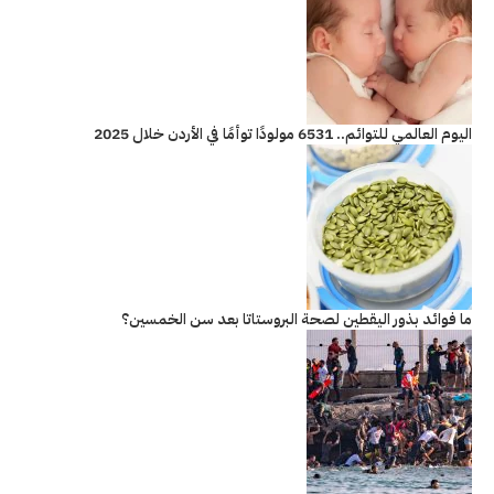
اليوم العالمي للتوائم.. 6531 مولودًا توأمًا في الأردن خلال 2025
ما فوائد بذور اليقطين لصحة البروستاتا بعد سن الخمسين؟