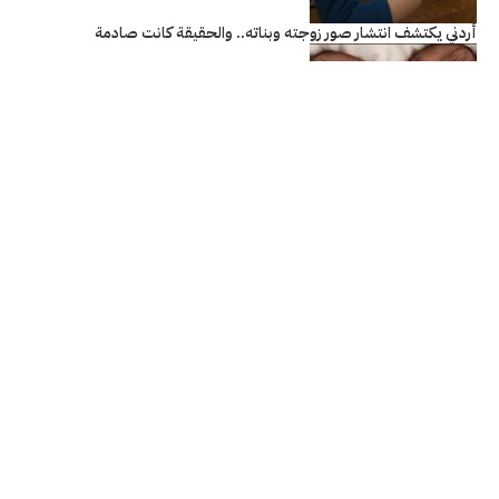
أردني يكتشف انتشار صور زوجته وبناته.. والحقيقة كانت صادمة
اليوم العالمي للتوائم.. 6531 مولودًا توأمًا في الأردن خلال 2025
ما فوائد بذور اليقطين لصحة البروستاتا بعد سن الخمسين؟