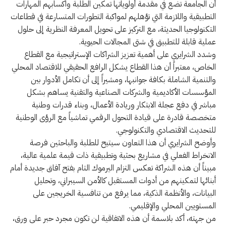
أن الجامعة تضع في مقدمة أولوياتها تمكين الطلبة واكسابهم المهارات
التطبيقية واللازمة التي تؤهلهم لمواكبة التطورات المتسارعة في قطاعات
التكنولوجيا الحديثة، مع التركيز على تحويل المعرفة النظرية إلى حلول
عملية قابلة للتطبيق في شتى المجالات الحيوية.
وشدد الشرايري على أهمية تعزيز الشراكات الإستراتيجية مع القطاع
الخاص، معتبراً أن هذا القطاع يشكل الرافع الحقيقي للاقتصاد المحلي
والتنمية الشاملة بكافة جوانبها، ومشيراً إلى أن تكامل الأدوار بين
المؤسسات الأكاديمية والشركات الصناعية والتقنية يساهم بشكل
مباشر في دفع عجلة الابتكار وريادة الأعمال، وبناء قدرات وطنية
متخصصة قادرة على قيادة التحول الرقمي تماشياً مع الرؤى الوطنية
للتحديث الاقتصادي والتكنولوجي.
وأوضح الشرايري أن هذا التعاون سيتيح للطلبة والباحثين فرصة
الانخراط الفعلي في مشاريع بحثية وتطبيقية ذات قيمة علمية عالية،
مبيناً أن هذه الشراكة تعكس التزام اليرموك التام بفتح آفاق جديدة أمام
أبنائها لتمكينهم من أدوات المستقبل كالأمن السيبراني، وتحليل
البيانات، والأنظمة الذكية، مما يرفع من تنافسية الخريجين على
المستويين المحلي والإقليمي.
من جهته، أكد بلاسمة أن هذه الاتفاقية لن تكون مجرد حبر على ورق،