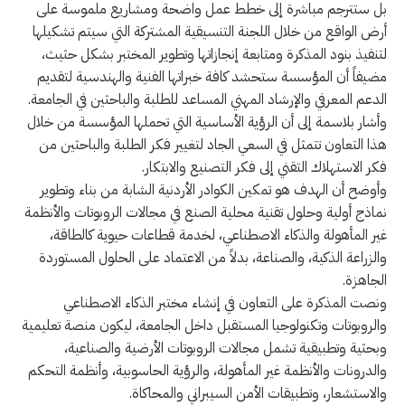
بل ستترجم مباشرة إلى خطط عمل واضحة ومشاريع ملموسة على
أرض الواقع من خلال اللجنة التنسيقية المشتركة التي سيتم تشكيلها
لتنفيذ بنود المذكرة ومتابعة إنجازاتها وتطوير المختبر بشكل حثيث،
مضيفاً أن المؤسسة ستحشد كافة خبراتها الفنية والهندسية لتقديم
الدعم المعرفي والإرشاد المهني المساعد للطلبة والباحثين في الجامعة.
وأشار بلاسمة إلى أن الرؤية الأساسية التي تحملها المؤسسة من خلال
هذا التعاون تتمثل في السعي الجاد لتغيير فكر الطلبة والباحثين من
فكر الاستهلاك التقني إلى فكر التصنيع والابتكار.
وأوضح أن الهدف هو تمكين الكوادر الأردنية الشابة من بناء وتطوير
نماذج أولية وحلول تقنية محلية الصنع في مجالات الروبوتات والأنظمة
غير المأهولة والذكاء الاصطناعي، لخدمة قطاعات حيوية كالطاقة،
والزراعة الذكية، والصناعة، بدلاً من الاعتماد على الحلول المستوردة
الجاهزة.
ونصت المذكرة على التعاون في إنشاء مختبر الذكاء الاصطناعي
والروبوتات وتكنولوجيا المستقبل داخل الجامعة، ليكون منصة تعليمية
وبحثية وتطبيقية تشمل مجالات الروبوتات الأرضية والصناعية،
والدرونات والأنظمة غير المأهولة، والرؤية الحاسوبية، وأنظمة التحكم
والاستشعار، وتطبيقات الأمن السيبراني والمحاكاة.