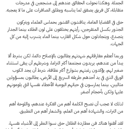
الجملة. وهكذا تحولت الحقائق عندهم إلى مشجعين في مدرجات
متقابلة، كل فريق يصفق لما يناسبه ويطلق الصافرات على ما لا يعجبه.
حتى في القضايا العامة، يناقشون القشور بحماس العلماء ويتركون
الجذور بكسل المتفرجين، رأيتهم يختلفون على لون الطلاء بينما الجدار
يتصدع، ويتجادلون حول شكل القارب بينما الماء يتسرب إليه من كل
الجهات.
وربما أعظم مفارقاتهم شهدتهم يطالبون بالإصلاح دائما، لكن بشرط ألا
يبدأ من عندهم، يريدون مجتمعا أكثر التزاما، وشرطهم أن يبقى استثناء
صغير لهم، يؤكدون رغبتهم بشوارع أكثر نظافة، شرط أن يجد الكوب
الورقي الذي في يد أحدهم طريقه السريع إلى الأرض، يطالبون بمسؤولين
مثاليين، بينما يمارسون في حياتهم اليومية الأخطاء نفسها التي يلومونهم
عليها ولكن بأحجام أصغر.
لذلك لا عجب أن تصبح الكلمة أهم من الفكرة عندهم، واللوحة أهم
من التراث، والشهادة أهم من العلم، والشعار أهم من التطبيق.
لقد أتقنوا هناك فن مطاردة الظلال حتى نسوا النظر إلى الأشياء نفسها،