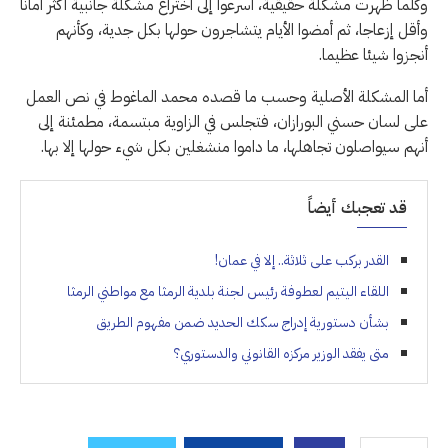
وكلما ظهرت مشكلة حقيقية، أسرعوا إلى اختراع مشكلة جانبية أكثر أمانا
وأقل إزعاجا، ثم أمضوا الأيام يتشاجرون حولها بكل جدية، وكأنهم
أنجزوا شيئا عظيما.
أما المشكلة الأصلية وحسب ما قصده محمد الماغوط في نص العمل
على لسان حسني البورازان، فتجلس في الزاوية مبتسمة، مطمئنة إلى
أنهم سيواصلون تجاهلها، ما داموا منشغلين بكل شيء حولها إلا بها.
قد تعجبك أيضاً
القدر بركب على ثلاثة.. إلا في عمان!
اللقاء اليتيم لعطوفة رئيس لجنة بلدية الرمثا مع مواطني الرمثا
بشأن دستورية إدراج سكك الحديد ضمن مفهوم الطريق
متى يفقد الوزير مركزه القانوني والدستوري؟