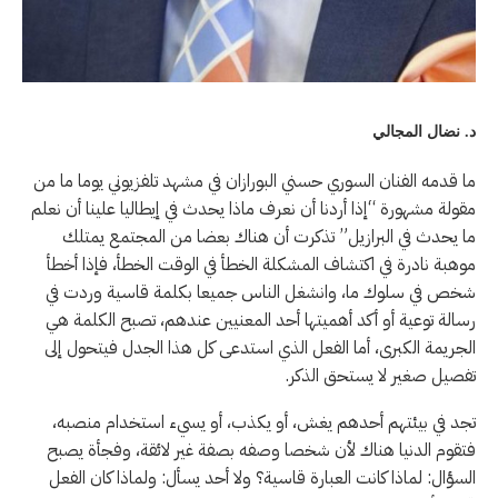
د. نضال المجالي
ما قدمه الفنان السوري حسني البورازان في مشهد تلفزيوني يوما ما من
مقولة مشهورة “إذا أردنا أن نعرف ماذا يحدث في إيطاليا علينا أن نعلم
ما يحدث في البرازيل” تذكرت أن هناك بعضا من المجتمع يمتلك
موهبة نادرة في اكتشاف المشكلة الخطأ في الوقت الخطأ، فإذا أخطأ
شخص في سلوك ما، وانشغل الناس جميعا بكلمة قاسية وردت في
رسالة توعية أو أكد أهميتها أحد المعنيين عندهم، تصبح الكلمة هي
الجريمة الكبرى، أما الفعل الذي استدعى كل هذا الجدل فيتحول إلى
تفصيل صغير لا يستحق الذكر.
تجد في بيئتهم أحدهم يغش، أو يكذب، أو يسيء استخدام منصبه،
فتقوم الدنيا هناك لأن شخصا وصفه بصفة غير لائقة، وفجأة يصبح
السؤال: لماذا كانت العبارة قاسية؟ ولا أحد يسأل: ولماذا كان الفعل