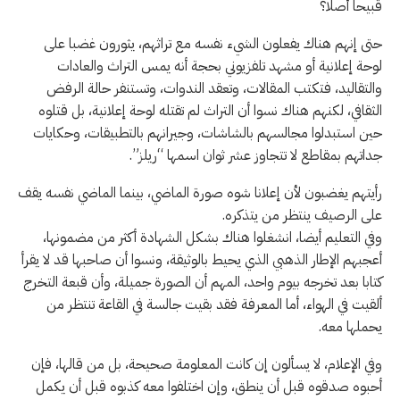
قبيحا أصلا؟
حتى إنهم هناك يفعلون الشيء نفسه مع تراثهم، يثورون غضبا على
لوحة إعلانية أو مشهد تلفزيوني بحجة أنه يمس التراث والعادات
والتقاليد، فتكتب المقالات، وتعقد الندوات، وتستنفر حالة الرفض
الثقافي، لكنهم هناك نسوا أن التراث لم تقتله لوحة إعلانية، بل قتلوه
حين استبدلوا مجالسهم بالشاشات، وجيرانهم بالتطبيقات، وحكايات
جداتهم بمقاطع لا تتجاوز عشر ثوان اسمها “ريلز”.
رأيتهم يغضبون لأن إعلانا شوه صورة الماضي، بينما الماضي نفسه يقف
على الرصيف ينتظر من يتذكره.
وفي التعليم أيضا، انشغلوا هناك بشكل الشهادة أكثر من مضمونها،
أعجبهم الإطار الذهبي الذي يحيط بالوثيقة، ونسوا أن صاحبها قد لا يقرأ
كتابا بعد تخرجه بيوم واحد، المهم أن الصورة جميلة، وأن قبعة التخرج
ألقيت في الهواء، أما المعرفة فقد بقيت جالسة في القاعة تنتظر من
يحملها معه.
وفي الإعلام، لا يسألون إن كانت المعلومة صحيحة، بل من قالها، فإن
أحبوه صدقوه قبل أن ينطق، وإن اختلفوا معه كذبوه قبل أن يكمل