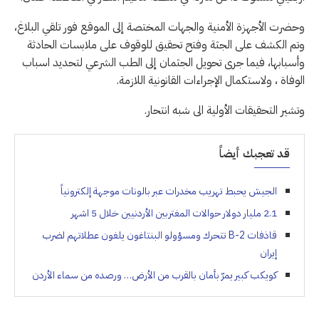
وحضرت الأجهزة الأمنية والجهات المختصة إلى الموقع فور تلقي البلاغ،
وتم الكشف على الجثة وفتح تحقيق للوقوف على ملابسات الحادثة
وأسبابها، فيما جرى تحويل الجثمان إلى الطب الشرعي لتحديد اسباب
الوفاة ، ولاستكمال الإجراءات القانونية اللازمة.
وتشير التحقيقات الأولية الى شبه انتحار.
قد تعجبك أيضاً
الجيش يحبط تهريب مخدرات عبر بالونات موجهة إلكترونياً
2.1 مليار دولار حوالات المغتربين الأردنيين خلال 5 اشهر
قاذفات B-2 تتحرك ومسؤولو البنتاغون يلغون عطلاتهم لضرب
إيران
كويكب كبير يمرّ بأمان بالقرب من الأرض… ورصده من سماء الأردن