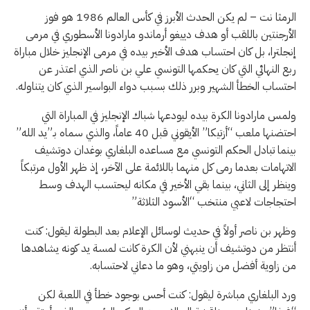
الرمثا نت – لم يكن الحدث الأبرز في كأس العالم 1986 هو فوز
الأرجنتين باللقب أو هدف دييغو أرماندو مارادونا الأسطوري في مرمى
إنجلترا، بل كان احتساب هدف الأخير بيده في مرمى الإنجليز خلال مباراة
ربع النهائي التي كان يحكمها التونسي علي بن ناصر الذي اعتذر عن
احتساب الخطأ الشهير وبرر ذلك بسبب دواء البواسير الذي كان يتناوله.
ولمس مارادونا الكرة بيده ليودعها شباك الإنجليز في المباراة التي
احتضنها ملعب “أزتيكا” الأيقوني قبل 40 عاماً، والذي سماه بـ”يد الله”
بينما تبادل الحكم التونسي مع مساعده البلغاري بوغدان دوتشيف
الاتهامات بعدما رمى كل منهما باللائمة على الآخر، إذ ظهر الأول مرتبكاً
وينظر إلى الثاني، بينما بقي الأخير في مكانه ليحتسب الهدف وسط
احتجاجات لاعبي منتخب “الأسود الثلاثة”
وظهر بن ناصر أولاً في حديث لوسائل الإعلام بعد البطولة ليقول: كنت
أنتظر من دوتشيف أن ينبهني لأن الكرة كانت لمسة يد كونه يشاهدها
من زاوية أفضل من زاويتي، وهو ما دعاني لاحتسابه.
ورد البلغاري مباشرة ليقول: كنت أحس بوجود خطأ في اللعبة لكن