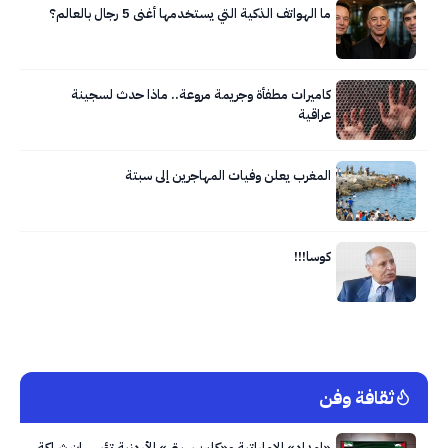
ما الهواتف الذكية التي يستخدمها أغنى 5 رجال بالعالم؟
كاميرات مطفأة وجريمة مروعة.. ماذا حدث لسجينة
عراقية
المغرب يعلن وفيات المهاجرين إلى سبتة
كوسا!!!
ثقافة وفن
«إمداد» الإماراتية و«كلين سيتي» الأردنية تؤسسان شراكة