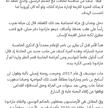
“فيفا” منعنا من مناقشة الحالات مع الحكم الرئيسي، والذي أعتقد أنه
لا يملك الخبرة اللازمة لإدارة مباراة كتلك، ولو أنه كان أوروبياً لما
احتسب الهدف.
دخل بوغدان في عزلة اجتماعية بعد تلك اللقطة، قال إن حياته تغيرت
رأساً على عقب بعدها، وأضاف: دييغو مارادونا دمّر حياتي، فهو لاعب
عبقري لكنه ضئيل القيمة كإنسان.
هدأ الأمر قبل أن يظهر بن ناصر للإعلام مجدداً في الذكرى الخامسة
عشرة للمباراة، وهذه المرة كشف عن جانب جديد من الحادثة إذ قال:
كنت أتناول علاجاً للبواسير ومن أعراضه الجانبية قصر النظر ولهذا لم أر
مارادونا يلمس الكرة بيده.
مات دوتشيف في عام 2017، وخرجت زوجته إيميلي باكية وتقول: لن
أسامح بن ناصر ومارادونا مطلقاً، فمنذ تلك المواجهة وحياتنا تدهورت
تماماً. مات زوجي بعد سنوات من العزلة وحتى أصدقاؤه القدامى
توقفوا عن إلقاء التحية عليه في الشارع.
وفي المقابل بقي الأرجنتينيون يحتفلون بالحكم التونسي، والتقاه مارادونا
شخصياً قبل وفاته عام 2020 وأهداه قميص الأرجنتين موقعاً منه