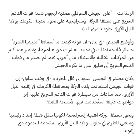
الرمثا نت – أعلن الجيش السوداني تصديه لهجوم شنته قوات الدعم
السريع على منطقة البركة الإستراتيجية على تخوم مدينة الكرمك بولاية
النيل الأزرق جنوب شرق البلاد.
وأوضح الجيش -في بيان- أن قواته كبدت ما أسماها “مليشيا التمرد”
خسائر فادحة تمثلت في تحييد العشرات من عناصرها، وتدمير عدد كبير
من المركبات القتالية والاستيلاء على أخرى، فيما لم يصدر عن قوات
الدعم السريع أي تعليق على ما ذكره الجيش.
وكان مصدر في الجيش السوداني قال للجزيرة -في وقت سابق- إن
قوات الجيش استعادت بلدة البركة بمحافظة الكرمك في إقليم النيل
الأزرق، بعد ساعات من سيطرة قوات الدعم السريع عليها، إثر
مواجهات عنيفة استُخدمت فيها الأسلحة الثقيلة.
وتحوز منطقة البركة أهمية إستراتيجية لكونها تمثل نقطة إمداد رئيسية
وملتقى للطرق في جنوب ولاية النيل الأزرق المتاخمة للحدود مع
إثيوبيا.