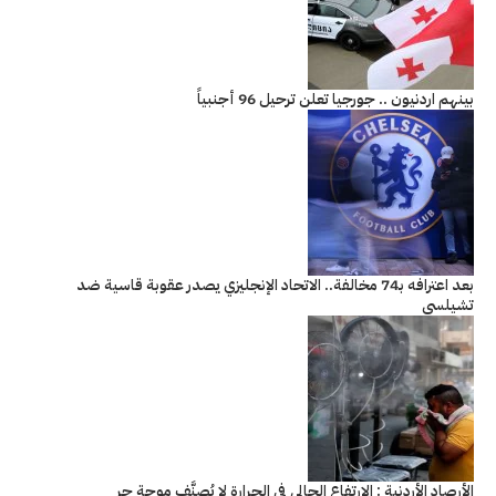
بينهم اردنيون .. جورجيا تعلن ترحيل 96 أجنبياً
بعد اعترافه بـ74 مخالفة.. الاتحاد الإنجليزي يصدر عقوبة قاسية ضد
تشيلسي
الأرصاد الأردنية : الارتفاع الحالي في الحرارة لا يُصنَّف موجة حر