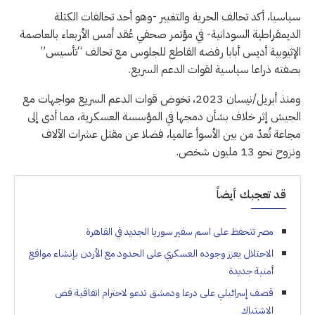
سياسيا، أكد تحالف الحرية والتغيير -وهو أحد تحالفات الكتلة
الديمقراطية السودانية- في مؤتمر صحفي عُقد أمس الأربعاء بالعاصمة
الإثيوبية أديس أبابا رفضه القاطع للجلوس مع تحالف “تأسيس”
بصفته ذراعا سياسية لقوات الدعم السريع.
ومنذ أبريل/نيسان 2023، تخوض قوات الدعم السريع مواجهات مع
الجيش إثر خلاف بشأن دمجها في المؤسسة العسكرية، مما أدى إلى
مجاعة تُعدّ من بين الأسوأ عالميا، فضلا عن مقتل عشرات الآلاف
ونزوح نحو 13 مليون شخص.
قد تعجبك أيضاً
مصر تتحفظ على اسم سفير سوريا الجديد في القاهرة
الاحتلال يعزز وجوده العسكري على الحدود مع الأردن بإنشاء مواقع
أمنية جديدة
قصف إسرائيلي على درعا ودمشق تدعو لاحترام اتفاقية فض
الاشتباك