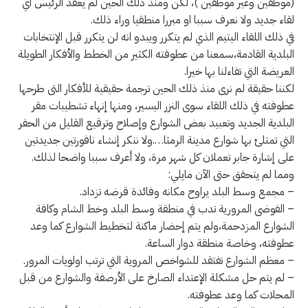
(موظفين وغير موظفين )، لكن ومنذ ذلك الحين لم يعقد الرئيس اي
لقاء جديد ولا نعرف سببا او مبررا منطقيا وراء ذلك.
في ذلك اللقاء اليتيم الذي لم يتكرر ويبدو انه لن يتكرر قبل الإنتخابات
البلدية القادمة،سمعنا من عطوفته الكثير من الخطط والأفكار الطويلة
العريضة التي تفاءلنا بها خيرا.
لكننا حقيقة لم نرى منذ ذلك الحين ترجمة حقيقية للأفكار التى طرحها
عطوفته في ذلك اللقاء سوى النزر اليسير، ومنها إنهاء تشطيبات مقر
البلدية الجديد وتعبيد بعض الشوارع وإصلاح وترقيع القليل من الحفر
التي تمتلئ بها شوارع مدينة الرمثا….ولا ننكر إنشاء نافورتين جديدتين
على إشارة جابر تعملان كل شهر مرة، ولا أعرف سببا واضحا لذلك.
ومما لم يتحقق حتى الآن مايلي:
– مجمع وسط البلد يراوح مكانه وفائدة قرضه تزداد.
– الفوضى المرورية تدب في منطقة وسط البلد وخط الشام وكافة
الشوارع المزدحمة،ولم يتم إحضار ماكنة لتخطيط الشوارع كما وعد
عطوفته، وخاصة منطقة دوار الساعة.
– معظم الشوارع تفتقد للشواخص المروية التي ترتب اولويات المرور.
– لم يتم حل مشكلة الإعتداء الصارخ على الأرصفة والشوارع من قبل
المحلات كما وعد عطوفته.