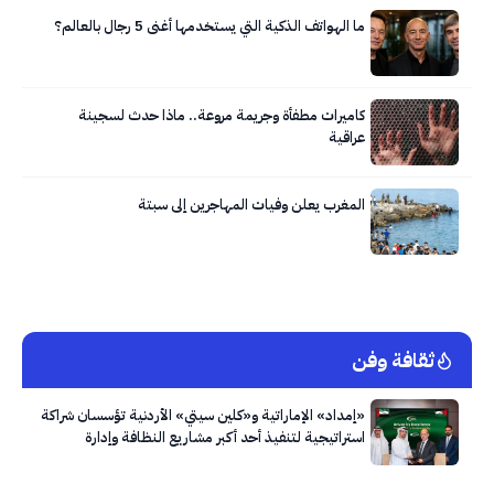
ما الهواتف الذكية التي يستخدمها أغنى 5 رجال بالعالم؟
كاميرات مطفأة وجريمة مروعة.. ماذا حدث لسجينة
عراقية
المغرب يعلن وفيات المهاجرين إلى سبتة
ثقافة وفن
«إمداد» الإماراتية و«كلين سيتي» الأردنية تؤسسان شراكة
استراتيجية لتنفيذ أحد أكبر مشاريع النظافة وإدارة
النفايات في العاصمة عمّان