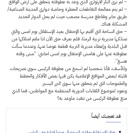
– لم نرى البئر الارتوازي الذي وعد به عطوفته يتحقق على أرض الواقع.
– لم يتم معالجة التقاطعات الخطرة وخاصة دواري المدينة الصناعية/
طريق جابر وتقاطع مدرسة مصعب حيث لم يحل الدوار الجديد
المشكلة هناك.
– حتى الساحة التي أقيم بها الإحتفال بعيد الإستقلال يوم امس والتي
تمتلكها مديرية تربية الرمثا، فلم نعرف حتى الآن اذا ماتم امتلاكها من
قبل البلدية وإعطاء مديرية التربية قطعة عوضا عنها، وعندما سألت
عطوفته عنها على هامش الإحتفال يوم امس اجابني: “مش وقته
هسع”.
وللأسف، فأنا شخصيا لم اسمع من عطوفة الرئيس سوى تصريحات
قليلة لبعض المواقع الإعلامية يكرر فيها بعض الأفكار والخطط
والطموحات التي لم يتحقق منها سوى النزر اليسير.
ونعود لموضوع اللقاءات الدورية المنتظمة مع المواطنين، فما الذي
منع عطوفة الرئيس من تنفيذ ماوعد به؟
قد تعجبك أيضاً
خطر الاستعانة بمؤثري السوشال ميديا لإدارة وعي الناس