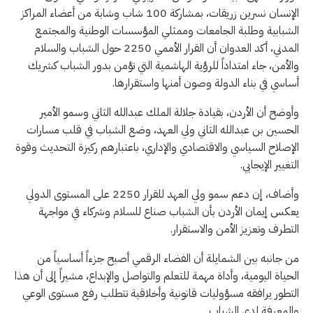
الإنسان نسرين زريقات، بمشاركة 100 شاب وشابة من أعضاء المراكز
الشبابية وطلبة الجامعات وممثلي المؤسسات الوطنية والمجتمع
المدني، أكد العدوان أن القرار الأممي 2250 حول الشباب والسلام
والأمن، جاء امتداداً للرؤية الهاشمية التي تؤمن بدور الشباب كشريك
أساسي في بناء الدولة وصون أمنها واستقرارها.
وأوضح أن الأردن، بقيادة جلالة الملك عبدالله الثاني وسمو الأمير
الحسين بن عبدالله الثاني ولي العهد، وضع الشباب في قلب مسارات
الإصلاح السياسي والاقتصادي والإداري، باعتبارهم ركيزة التحديث وقوة
التغيير الإيجابي.
وأضاف، إن دعم سمو ولي العهد للقرار 2250 على المستوى الدولي
يعكس إيمان الأردن بأن الشباب صناع للسلام وشركاء في مواجهة
التطرف وتعزيز الأمن والاستقرار.
من جانبه بين الشمايلة أن الفضاء الرقمي أصبح جزءاً أساسياً من
الحياة اليومية، وأداة مهمة للتعلم والتواصل والإبداع، مشيراً إلى أن هذا
التطور يرافقه مسؤوليات قانونية وأخلاقية تتطلب رفع مستوى الوعي
والمعرفة لدى الشباب.