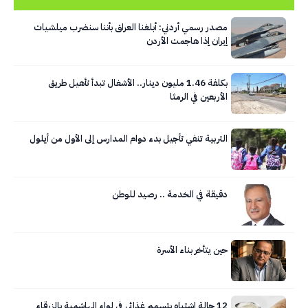
مصدر رسمي أردني: أبلغنا العراق بأننا سنضرب ميلشيات
إيران إذا هاجمت الأردن
بكلفة 1.46 مليون دينار.. الأشغال تبدأ تأهيل طريق
الأربعين في الرمثا
التربية تنفي تأجيل بدء دوام المدارس إلى الأول من أيلول
دقيقة في الخدمة .. رصيد للوطن
حين يتأخر بناء الأسرة
12 حالة اشتباه بتسمم غذائي في لواء الهاشمية بالزرقاء