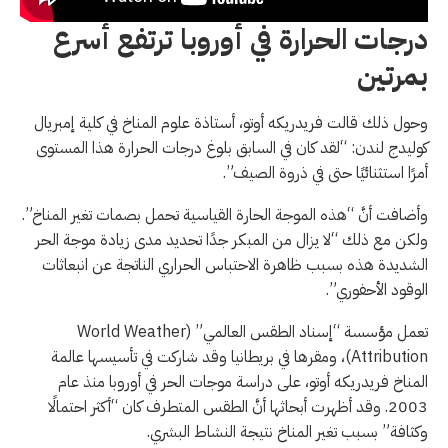
درجات الحرارة في أوروبا ترتفع أسرع
بمرتين
وحول ذلك قالت فريدريكه أوتو، أستاذة علوم المناخ في كلية إمبريال
كوليدج لندن: “لقد كان في السابق بلوغ درجات الحرارة هذا المستوى
أمرًا استثنائيًا حتى في ذروة الصيف”.
وأضافت أنَّ “هذه الموجة الحارة القياسية تحمل بصمات تغير المناخ”.
ولكن مع ذلك “لا يزال من المبكر جدًا تحديد مدى زيادة موجة الحر
الشديدة هذه بسبب ظاهرة الاحتباس الحراري الناتجة عن انبعاثات
الوقود الأحفوري”.
تعمل مؤسسة “إسناد الطقس العالمي” (World Weather
Attribution)، ومقرها في بريطانيا وقد شاركت في تأسيسها عالمة
المناخ فريدريكه أوتو، على دراسة موجات الحر في أوروبا منذ عام
2003. وقد أظهرت أبحاثها أنَّ الطقس المتطرف كان “أكثر احتمالًا
وكثافة” بسبب تغير المناخ نتيجة النشاط البشري.