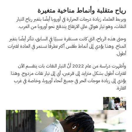
رياح متقلبة وأنماط مناخية متغيرة
ويربط العلماء زيادة درجات الحرارة في أوروبا أيضًا بتغير رياح التيار
النفاث، وهو تيار هوائي عالي الارتفاع يندفع نحو أوروبا من الغرب.
وحتى هذه الرياح، التي كانت مستقرة نسبيًا في السابق، تتأثر أيضًا بتغير
المناخ. وهذا يؤدي إلى أنماط طقس أكثر تطرفًا تستمر في العادة لفترات
أطول.
وأظهرت دراسة من عام 2022 أنَّ التيار النفاث بات ينقسم الآن
لفترات أطول بشكل متزايد إلى فرعين، أي إلى تيار نفاث مزدوج. وهذا
يؤدي إلى زيادة موجات الحر في جميع أنحاء أوروبا، وخاصة في غرب
القارة.