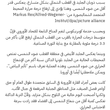
بسبب ذوبان الجليد في القطب الشمالي بشكل متسارع، ينعكس قدر
أقل من ضوء الشمس. وهذا يؤدي إلى ارتفاع درجة حرارة المحيط
المتجمد الشماليصورة من: Markus Rex/Alfred-Wegener-
Institut/dpa/picture alliance
وبحسب خدمة كوبرنيكوس لتغير المناخ التابعة للاتحاد الأوروبي فإنَّ
متوسط درجات الحرارة بالقرب من القطب الشمالي ارتفع الآن بأكثر من
3.3 درجة مئوية بالمقارنة مع بداية الثورة الصناعية.
وبينما يعكس الجليد الأبيض في منطقة القطب ضوء الشمس، تمتص
المحيطات الخالية من الجليد بلونها الداكن نسبة أكبر من الإشعاع
الحراري من ضوء الشمس. وهذه العملية تعرف باسم “تأثير البياض”،
ويمكن ملاحظتها أيضًا في أوروبا.
كانت بعض أجزاء القارة الأوروبة في السابق متجمدة طوال العام أو حتى
أواخر فصل الصيف، مثل المناطق الجبلية المرتفعة في جبال الألب،
ولكنها أصبحت اليوم خالية من الثلوج بشكل متزايد. ولأنَّ التربة الداكنة
تعكس كمية أقل من شعاع الشمس إلى الفضاء فقد زادت سرعة
الاحتباس الحراري.