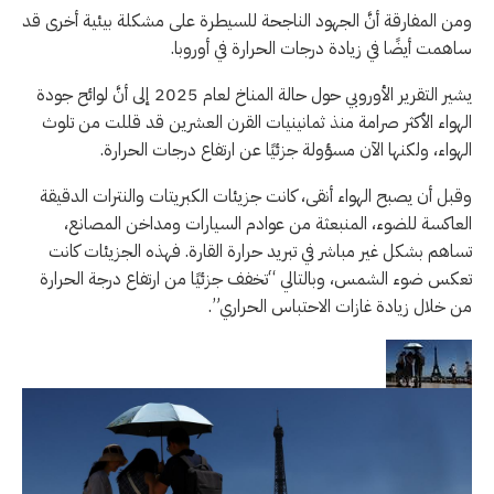
ومن المفارقة أنَّ الجهود الناجحة للسيطرة على مشكلة بيئية أخرى قد
ساهمت أيضًا في زيادة درجات الحرارة في أوروبا.
يشير التقرير الأوروبي حول حالة المناخ لعام 2025 إلى أنَّ لوائح جودة
الهواء الأكثر صرامة منذ ثمانينيات القرن العشرين قد قللت من تلوث
الهواء، ولكنها الآن مسؤولة جزئيًا عن ارتفاع درجات الحرارة.
وقبل أن يصبح الهواء أنقى، كانت جزيئات الكبريتات والنترات الدقيقة
العاكسة للضوء، المنبعثة من عوادم السيارات ومداخن المصانع،
تساهم بشكل غير مباشر في تبريد حرارة القارة. فهذه الجزيئات كانت
تعكس ضوء الشمس، وبالتالي “تخفف جزئيًا من ارتفاع درجة الحرارة
من خلال زيادة غازات الاحتباس الحراري”.