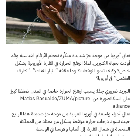
تعاني أوروبا من موجة حرّ شديدة مبكِّرة تحطم الأرقام القياسية وقد
أودت بحياة الكثيرين. لماذا ترتفع الحرارة في القارة الأوروبية بشكل
خاص؟ وكيف تبدو التوقعات؟ وما علاقة “التيار النفاث” بـ”تطرف
الطقس” في أوروبا؟
التبريد ضروري جدًا: يسبب ارتفاع الحرارة خاصة في المدن ضغطًا كبيرًا
على السكانصورة من: Matias Basualdo/ZUMA/picture
alliance
تعاني أجزاء واسعة في أوروبا الغربية من موجة حرّ شديدة هذا الربيع.
حيث تسود درجات حرارة مرتفعة بشكل غير معتاد من المملكة
المتحدة في شمال القارة، إلى ألمانيا وفرنسا في الوسط،