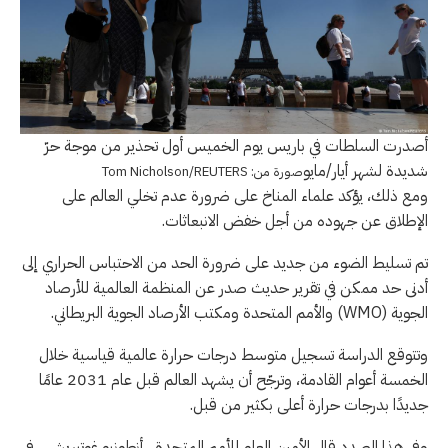
أصدرت السلطات في باريس يوم الخميس أول تحذير من موجة حرّ
شديدة لشهر أيار/مايو
صورة من: Tom Nicholson/REUTERS
ومع ذلك، يؤكد علماء المناخ على ضرورة عدم تخلي العالم على
الإطلاق عن جهوده من أجل خفض الانبعاثات.
تم تسليط الضوء من جديد على ضرورة الحد من الاحتباس الحراري إلى
أدنى حد ممكن في تقرير حديث صدر عن المنظمة العالمية للأرصاد
الجوية (WMO) والأمم المتحدة ومكتب الأرصاد الجوية البريطاني.
وتتوقع الدراسة تسجيل متوسط درجات حرارة عالمية قياسية خلال
الخمسة أعوام القادمة، وترجّح أن يشهد العالم قبل عام 2031 عامًا
جديدًا بدرجات حرارة أعلى بكثير من قبل.
وفي هذا الصدد قال الأمين العام للأمم المتحدة ، أنطونيو غوتيريش ، في