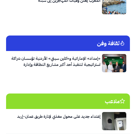
المغرب يعلن وفيات المهاجرين إلى سبتة
ثقافة وفن
«إمداد» الإماراتية و«كلين سيتي» الأردنية تؤسسان شراكة
استراتيجية لتنفيذ أحد أكبر مشاريع النظافة وإدارة
النفايات في العاصمة عمّان
ملاعب
إعتداء جديد على محول مغذي لإنارة طريق عمان-إربد