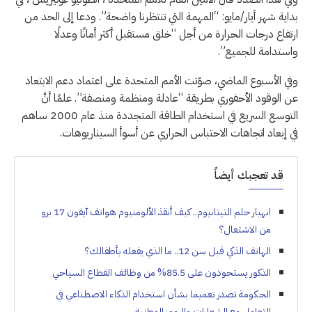
بداية شهر أيار/مايو: “المهمة التي تنتظرنا واضحة”. ودعا إلى الحد من
ارتفاع درجات الحرارة من أجل “خلق مستقبل أكثر أمانًا وعدلًا
واستدامة للجميع”.
وفي الأسبوع الماضي، صوّتت الأمم المتحدة على اعتماد دعم الابتعاد
عن الوقود الأحفوري بطريقة “عادلة ومنظمة ومنصفة”. علمًا أنَّ
التوسع السريع في استخدام الطاقة المتجددة منذ عام 2000 ساهم
في إبعاد اتجاهات الاحتباس الحراري عن أسوأ السيناريوهات.
قد تعجبك أيضاً
انهيار حلم التيتانيوم.. كيف أنقذ الألومنيوم هواتف آيفون 17 برو
من الاشتعال؟
الهاتف الذكي قبل سن 12.. ما الذي يفعله بأطفالك؟
الذكور يستحوذون على 85.5% من وظائف القطاع السياحي
الحكومة تصدر تعميما بشأن استخدام الذكاء الاصطناعي في
التعامل مع الشعارات والرموز الوطنية