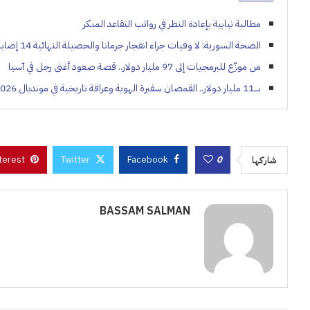
مطالبة نيابية بإعادة النظر في رواتب التقاعد المبكر
الصحة السورية: لا وفيات جراء انفجار جرمانا والحصيلة النهائية 14 إصابة
من موزّع للبرمجيات إلى 97 مليار دولار.. قصة صعود أغنى رجل في آسيا
بـــ11 مليار دولار.. القمصان سفيرة الهوية وعراقة تاريخية في مونديال 2026
terest
Twitter
Facebook
0
شاركها
BASSAM SALMAN