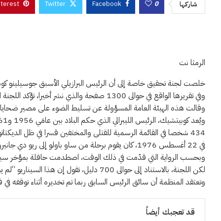
nterest
Twitter
Facebook
0
شاركها
الرمثا نت
خلصت لجنة تحقيق خاصة إلى أن الرئيس البرازيلي الأسبق جوسيلينو كوبيتشيك الذي توفي عام 1976، لم يمت نتيجة حادث سير بسيط، بل اغتا
وفي تقريرها الواقع في حوالى 1300 صفحة والذي نشر أخيرا، تؤكد اللجنة البرازيلية الخاصة المعنية بالوفيات والاختفاءات السياسية أن الرئيس الأسبق كان هدفا لمؤامرة، ما يتناقض مع الرواية الرسمية التي قدمت وقتها.
وقالت هذه الهيئة العامة المسؤولة عن تسليط الضوء على مصير ضحايا الحكومة العسكرية (1964-1985) ” كان سبب وفاة كوبيتشيك الاضطهاد السياسي الذي مارسته 
434 شخصا في القائمة الرسمية للقتلى والمختفين قسرا في ظل الديكتاتورية.
في 22 أغسطس 1976، كان يقوم برحلة من ساو باولو إلى ريو دي جانيرو عندما فقد سائقه السيطرة على سيارته واصطدم بشاحنة في المسار المقابل.
وبحسب الرواية التي قدّمت في ذلك الوقت، اصطدمت حافلة بمؤخر سيار
لكن اللجنة، بالاستناد إلى حوالى 700 دليل، تقول إن هذا السيناريو “لم يحدث أبدا” وتؤكد أن كوبيتشيك تلقى تهديدات بالقتل وأن “الأدلة دُمّرت بشكل متعمد ومقصود ومستمر على مدى سنوات” في هذه القضية.
وتعتقد المنظمة أن سائق الرئيس السابق ربما تم تخديره أثناء توقفه في
قد تعجبك أيضاً