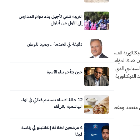
التربية تنفي تأجيل بدء دوام المدارس
إلى الأول من أيلول
دقيقة في الخدمة .. رصيد للوطن
حين يتأخر بناء الأسرة
برازيل، وكان شخصية بارزة في النضال ضد الديكتاتورية ومن أجل الديموقراطية. والآن، سيُضاف اسمه إلى أسماء
12 حالة اشتباه بتسمم غذائي في لواء
الهاشمية بالزرقاء
4 مرشحين لخلافة إنفانتينو في رئاسة
فيفا