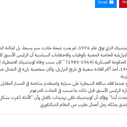
Email
Pi
لته الديكتاتورية العسكرية في ذلك الوقت.
الدولة البرازيلية خلال فترة الديكتاتورية”.
ويُعد كوبيتشيك، الرئيس الليبرالي الذي حكم البلاد بين عامَي 1956 و1961، أحد أكثر القادة شعبية في تاريخ ال
ة الرئيس الأسبق قبل ذلك، ما تسبب في الحادث المزعوم.
 فندق يملكه رجل أعمال مقرب من النظام الديكتاتوري.