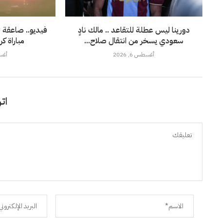
دورينا ليس عطلة للتقاعد .. مالك نادٍ
فيديو.. صاعقة ق
سعودي يسخر من انتقال صلاح...
مباراة ك
أغسطس 6, 2026
أغسطس
اتر