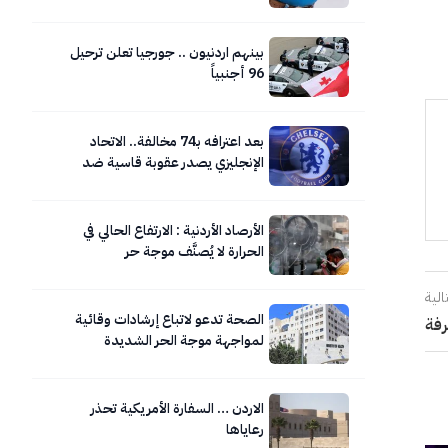
بينهم اردنيون .. جورجيا تعلن ترحيل
96 أجنبياً
بعد اعترافه بـ74 مخالفة.. الاتحاد
الإنجليزي يصدر عقوبة قاسية ضد
تشيلسي
الأرصاد الأردنية : الارتفاع الحالي في
الحرارة لا يُصنَّف موجة حر
الية
الصحة تدعو لاتباع إرشادات وقائية
رفة
لمواجهة موجة الحر الشديدة
الاردن … السفارة الأمريكية تحذر
رعاياها