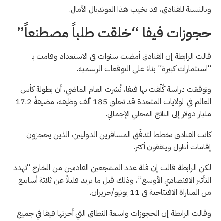
مخاوف
وبالنسبة للفنادق، قد يخيب هذا المونديال الآمال.
الآن
من
حجوزات فيفا “خلقت طلباً مصطنعاً”
أن
ذلك
قالت الرابطة إن الفنادق أمضت سنوات في الاستعداد وقامت بـ
قد
“استثمارات كبيرة” بناءً على التوقعات الرسمية.
لا
وتوقعَت دراسة كُلّفت بها فيفا، نُشرت العام الماضي، أن بطولة كأس
يتحقق
العالم في الولايات المتحدة قد تخلق 185 ألف وظيفة، مضيفةً 17.2
مليار دولار إلى الناتج المحلي الإجمالي.
كانت الفنادق تخطط لتدفّق المسافرين الدوليين، الذين يحجزون
إقامات أطول وينفقون أكثر.
لكن الرابطة قالت إن قلة عدد المشجعين القادمين من الخارج “تهدد
التأثير الاقتصادي الأوسع”، وذلك قبل ما يزيد قليلاً عن ثلاثة أسابيع
من المباراة الافتتاحية في 11 يونيو/حزيران.
وقالت الرابطة إن الحجوزات واسعة النطاق التي أجرتها فيفا في جميع