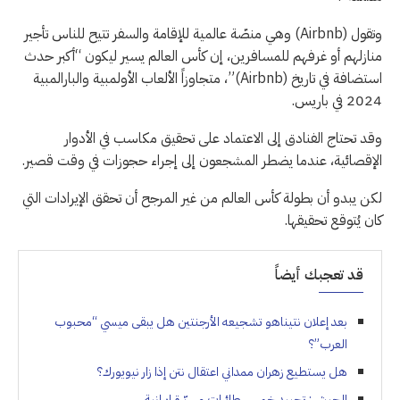
وتقول (Airbnb) وهي منصّة عالمية للإقامة والسفر تتيح للناس تأجير
منازلهم أو غرفهم للمسافرين، إن كأس العالم يسير ليكون “أكبر حدث
استضافة في تاريخ (Airbnb)”، متجاوزاً الألعاب الأولمبية والبارالمبية
2024 في باريس.
وقد تحتاج الفنادق إلى الاعتماد على تحقيق مكاسب في الأدوار
الإقصائية، عندما يضطر المشجعون إلى إجراء حجوزات في وقت قصير.
لكن يبدو أن بطولة كأس العالم من غير المرجح أن تحقق الإيرادات التي
كان يُتوقع تحقيقها.
قد تعجبك أيضاً
بعد إعلان نتيناهو تشجيعه الأرجنتين هل يبقى ميسي “محبوب
العرب”؟
هل يستطيع زهران ممداني اعتقال نتن إذا زار نيويورك؟
الجيش: تحييد خمس طائرات مسيّرة إيرانية