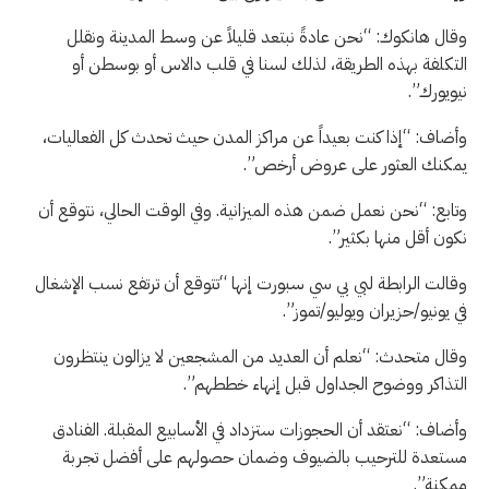
وقال هانكوك: “نحن عادةً نبتعد قليلاً عن وسط المدينة ونقلل
التكلفة بهذه الطريقة، لذلك لسنا في قلب دالاس أو بوسطن أو
نيويورك”.
وأضاف: “إذا كنت بعيداً عن مراكز المدن حيث تحدث كل الفعاليات،
يمكنك العثور على عروض أرخص”.
وتابع: “نحن نعمل ضمن هذه الميزانية. وفي الوقت الحالي، نتوقع أن
نكون أقل منها بكثير”.
وقالت الرابطة لبي بي سي سبورت إنها “تتوقع أن ترتفع نسب الإشغال
في يونيو/حزيران ويوليو/تموز”.
وقال متحدث: “نعلم أن العديد من المشجعين لا يزالون ينتظرون
التذاكر ووضوح الجداول قبل إنهاء خططهم”.
وأضاف: “نعتقد أن الحجوزات ستزداد في الأسابيع المقبلة. الفنادق
مستعدة للترحيب بالضيوف وضمان حصولهم على أفضل تجربة
ممكنة”.