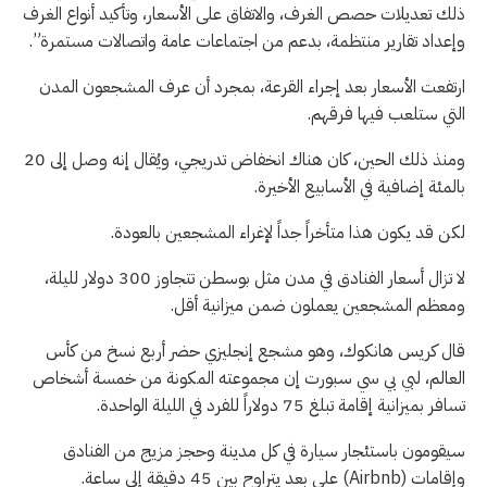
ذلك تعديلات حصص الغرف، والاتفاق على الأسعار، وتأكيد أنواع الغرف
وإعداد تقارير منتظمة، بدعم من اجتماعات عامة واتصالات مستمرة”.
ارتفعت الأسعار بعد إجراء القرعة، بمجرد أن عرف المشجعون المدن
التي ستلعب فيها فرقهم.
ومنذ ذلك الحين، كان هناك انخفاض تدريجي، ويُقال إنه وصل إلى 20
بالمئة إضافية في الأسابيع الأخيرة.
لكن قد يكون هذا متأخراً جداً لإغراء المشجعين بالعودة.
لا تزال أسعار الفنادق في مدن مثل بوسطن تتجاوز 300 دولار لليلة،
ومعظم المشجعين يعملون ضمن ميزانية أقل.
قال كريس هانكوك، وهو مشجع إنجليزي حضر أربع نسخ من كأس
العالم، لبي بي سي سبورت إن مجموعته المكونة من خمسة أشخاص
تسافر بميزانية إقامة تبلغ 75 دولاراً للفرد في الليلة الواحدة.
سيقومون باستئجار سيارة في كل مدينة وحجز مزيج من الفنادق
وإقامات (Airbnb) على بعد يتراوح بين 45 دقيقة إلى ساعة.