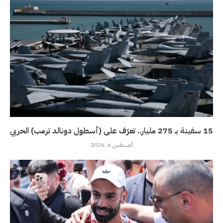
15 سفينة بـ 275 مليار.. تعرّف على (أسطول دونالد ترمب) الحربي
أغسطس 6, 2026