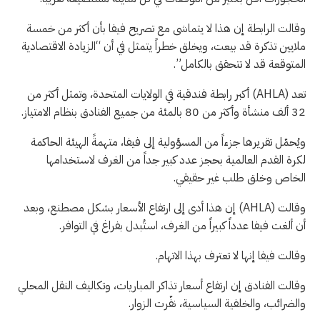
كأس
العالم
وقالت الرابطة إن هذا لا يتماشى مع تصريح فيفا بأن أكثر من خمسة
2026
ملايين تذكرة قد بيعت، ويخلق خطراً يتمثل في أن “الزيادة الاقتصادية
لكرة
المتوقعة قد لا تتحقق بالكامل”.
القدم،
الذي
تعد (AHLA) أكبر رابطة فندقية في الولايات المتحدة، وتمثل أكثر من
ينظمه
32 ألف منشأة وأكثر من 80 بالمئة من جميع الفنادق بنظام الامتياز.
الاتحاد
ويُحمّل تقريرها جزءاً من المسؤولية إلى فيفا، متهمةً الهيئة الحاكمة
الدولي
لكرة القدم العالمية بحجز عدد كبير جداً من الغرف لاستخدامها
لكرة
الخاص وخلق طلب غير حقيقي.
القدم
(فيفا)،
وقالت (AHLA) إن هذا أدى إلى ارتفاع الأسعار بشكل مصطنع، وبعد
طفرة
أن ألغت فيفا عدداً كبيراً من الغرف، استُبدل بفراغ في التوافر.
سياحية
للولايات
وقالت فيفا إنها لا تعترف بهذا الاتهام.
المتحدة،
وقالت الفنادق إن ارتفاع أسعار تذاكر المباريات، وتكاليف النقل المحلي
لكن
والضرائب، والخلفية السياسية، نفّرت الزوار.
هناك