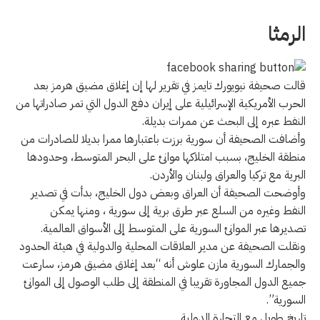
الرمثا
قالت صحيفة نيويورك تايمز في تقرير لها إن إغلاق مضيق هرمز بعد
الحرب الأمريكية الإسرائيلية على إيران دفع الدول التي تمر صادراتها من
النفط عبره إلى البحث عن ممرات بديلة.
وأضافت الصحيفة أن سورية برزت باعتبارها ممرا بديلا للصادرات من
منطقة الخليج، بسبب امتلاكها موانئ على البحر المتوسط، وحدودها
البرية مع تركيا والعراق ولبنان والأردن.
وأوضحت الصحيفة أن العراق وبعض دول الخليج، بدأت في تصدير
النفط وغيره من السلع عبر طرق برية إلى سورية ، ومنها يمكن
تصديرها عبر الموانئ السورية على المتوسط إلى الأسواق العالمية.
ونقلت الصحيفة عن مدير العلاقات المحلية والدولية في هيئة الحدود
والجمارك السورية مازن علوش أنه “بعد إغلاق مضيق هرمز، سارعت
جميع الدول المجاورة تقريبا في المنطقة إلى طلب الوصول إلى الموانئ
السورية”.
تاريخ طويل مع التجارة الدولية