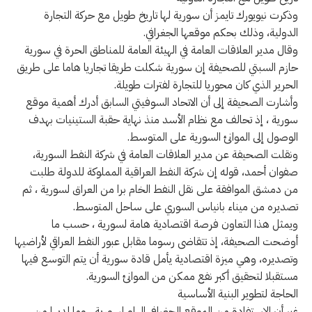
وذكرت نيويورك تايمز أن سورية لها تاريخ طويل مع حركة التجارة
الدولية، وذلك بحكم موقعها الجغرافي.
وقال مدير العلاقات العامة في الهيئة العامة للمناطق الحرة في سورية
حازم السبتي للصحيفة إن سورية شكلت طريقا تجاريا هاما على طريق
الحرير الذي كان محوريا للتجارة لفترات طويلة.
وأشارت الصحيفة إلى أن الاتحاد السوفيتي السابق أدرك أهمية موقع
سورية ، إذ تحالف مع نظام الأسد منذ نهاية حقبة الستينيات بهدف
الوصول إلى الموانئ السورية على المتوسط.
ونقلت الصحيفة عن مدير العلاقات العامة في شركة النفط السورية،
صفوان أحمد، قوله إن شركة النفط العراقية المملوكة للدولة طلبت
من دمشق الموافقة على نقل النفط الخام برا من العراق لسورية ، ثم
تصديره من ميناء بانياس السوري على ساحل المتوسط.
ويمثل هذا التعاون فرصة اقتصادية هامة لسورية ، حسب ما
أوضحت الصحيفة، إذ تتقاضى رسوما مقابل عبور النفط العراقي لأراضيها
وتصديره، وهي ميزة اقتصادية يأمل قادة سورية أن يتم التوسع فيها
مستقبلا لتحقيق أكبر نفع ممكن من الموانئ السورية.
الحاجة لتطوير البنية الأساسية
غير أن الاستفادة من الموقع الجغرافي الهام لسورية ، وما لديها من