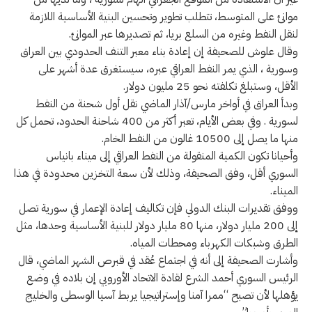
موانئ على المتوسط، تتطلب تطوير وتحسين البنية الأساسية اللازمة
لنقل النفط وغيره من السلع بريا، ثم تصديرها عبر الموانئ.
وقال علوش للصحيفة إن إعادة بناء معبر التنف الحدودي بين العراق
وسورية ، الذي يمر النفط العراقي عبره، سيستغرق عدة أشهر على
الأقل، وستبلغ تكلفته نحو 25 مليون دولار.
وبدأ العراق في أواخر مارس/آذار الماضي نقل أول شحنة من النفط
لسورية . وفي بعض الأيام، تعبر أكثر من 400 شاحنة الحدود، تحمل كل
منها ما يصل إلى 10500 غالون من النفط الخام.
وأحيانا تكون الكمية المنقولة من النفط العراقي إلى ميناء بانياس
السوري أقل، وفق الصحيفة، وذلك لأن سعة التخزين محدودة في هذا
الميناء.
ووفق تقديرات البنك الدولي فإن تكاليف إعادة الإعمار في سورية تصل
إلى 200 مليار دولار، منها 80 مليار دولار للبنية الأساسية وحدها، مثل
الطرق وشبكات الكهرباء ومحطات المياه.
وأشارت الصحيفة إلى أنه في اجتماع عُقد في قبرص الشهر الماضي، قال
الرئيس السوري أحمد الشرع لقادة الاتحاد الأوروبي إن بلاده في وضع
يؤهلها لأن تصبح “ممرا آمنا وإستراتيجيا يربط آسيا الوسطى والخليج