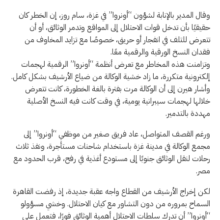
وقال المدير بالإنابة لشؤون “أونروا” في غزة، سام روز، إن الخطر كان
حقيقيًا بأن تدخل قوات الاحتلال إلى المواقع وتدمر الوثائق، أو أن
تتعرض للتلف في انفجار أو حريق، خصوصًا مع تزايد المخاوف من
فقدان النسخ الورقية والرقمية معًا.
وتزامنت هذه المخاطر مع تعرض أنظمة “أونروا” الرقمية لهجمات
إلكترونية متكررة، ما زاد خشية الوكالة من ضياع الأرشيف بشكل كامل.
وأشار هيرن إلى أن الوكالة مرت بفترة بالغة الخطورة، كانت تتعرض
خلالها لهجمات سيبرانية يومية، في وقت كانت فيه النسخ الأصلية
مهددة بالتدمير.
ورغم القصف المتواصل، عاد فريق صغير من موظفي “أونروا” إلى
مجمع الوكالة في مدينة غزة باستخدام شاحنات مستأجرة، ونفذ ثلاث
رحلات لنقل الوثائق جنوبًا إلى مستودع أغذية في رفح، قرب الحدود مع
مصر.
لكن إخراج الأرشيف من القطاع واجه عقبة جديدة، إذ رفضت القاهرة
السماح بمروره من دون التشاور مع كيان الاحتلال. وخشي مسؤولو
“أونروا” أن تدرك سلطات الاحتلال أهمية الوثائق فورًا، فتعمل على