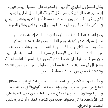
وقال المسؤول البارز في “أونروا” والمشرف على العملية، روجر هيرن،
إن تدمير هذه الوثائق كان سيشكل “كارثة”، لأنها تمثل الدليل الوحيد
الذي يمكن للفلسطينيين استخدامه مستقبلًا لإثبات وجودهم التاريخي
في أماكنهم الأصلية، في حال جرى التوصل إلى حل عادل ودائم للصراع.
وتبرز أهمية هذا الأرشيف من كونه لا يوثق بيانات إدارية فقط، بل
يحمل شهادات عن كيفية تهجير الفلسطينيين عام 1948، وأماكن
سكنهم، وممتلكاتهم، وما دُمر من قراهم ومدنهم. ونقلت الصحيفة
عن أستاذ دراسات الشرق الأوسط في معهد العلوم السياسية بباريس،
جان بيير فيليو، قوله إن هذه الوثائق “محورية في التجربة الفلسطينية”،
مشيرًا إلى أن نحو 200 ألف فلسطيني وصلوا إلى غزة بين عامي 1948
و1949 قادمين من مختلف أنحاء فلسطين.
وبدأت المرحلة الأخطر من العملية بعد أيام من اجتياح قوات الاحتلال
لقطاع غزة، حين أصدرت أوامر بإخلاء مكاتب “أونروا” في مدينة غزة.
وغادر الموظفون الدوليون الموقع خلال ساعات، من دون القدرة على
نقل الأرشيف، ما أثار مخاوف جدية من اقتحام المكان أو تدميره بفعل
القصف أو الحريق.