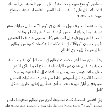
مصادرتها أو منع خروجها، خاصة في ظل سوابق تاريخية، بينها استيلاء
قوات الاحتلال على أرشيف منظمة التحرير الفلسطينية عقب اجتياح
بيروت عام 1982.
وأمام هذه المخاوف، تولى موظفون في “أونروا” يحملون جوازات سفر
دولية مهمة إخراج أجزاء من الأرشيف بعيدًا عن الأنظار. ونقلت
الصحيفة عن روز قوله إن الموظفين كانوا يجيبون عند نقاط التفتيش
بأنهم يحملون “أوراقًا”، في وقت كانت فيه كميات كبيرة من الوثائق
تنتقل تدريجيًا إلى خارج القطاع.
وعلى مدى ستة أشهر، جُمعت الوثائق في مصر، قبل أن تنقلها جمعية
خيرية أردنية إلى عمّان عبر طائرات تابعة لسلاح الجو الملكي الأردني،
خلال رحلات عودتها بعد إيصال مساعدات إلى قطاع غزة. وخرجت
الشحنة الأخيرة قبل أسبوعين فقط من تقدم دبابات قوات الاحتلال
نحو رفح في أيار/ مايو 2024، ما أدى لاحقًا إلى إغلاق الطريق بشكل
كامل.
وفي القدس المحتلة، كانت مجموعة أخرى من الوثائق محفوظة داخل
مجمع “أونروا” تواجه خطرًا مشابهًا. فقد تحول المجمع منذ مطلع عام