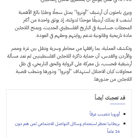
ويرى باحثون أن أرشيف “أونروا” يمثل سجلًا وطنيًا بالغ الأهمية
لشعب لا يملك أرشيفًا موحدًا لدولته، إذ يوثق واحدة من أكثر
المحطات حساسية في التاريخ الفلسطيني الحديث، ويمنح اللاجئين
مادة تاريخية وقانونية تدعم روايتهم وحقهم في العودة.
وتكشف العملية، بما رافقها من مخاطر وسرية وتنقل بين غزة ومصر
والأردن والقدس، أن حماية ذاكرة اللاجئين الفلسطينيين لم تعد مسألة
أرشيفية فحسب، بل معركة على الرواية والحق التاريخي، في ظل
محاولات كيان الاحتلال استهداف “أونروا” ودورها وشطب قضية
اللاجئين من جذورها.
قد تعجبك أيضاً
أوروبا تتصبب عرقاً
بريطانيا تحظر استخدام وسائل التواصل الاجتماعي لمن هم دون
16 عاماً