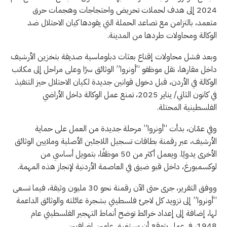
2024 إلى هدف لحملات تحريض واحتجاجات وهجمات حرق
متعمد، بالتزامن مع تصاعد الحملة التي يقودها كيان الاحتلال ضد
الوكالة ومحاولات طردها من المدينة.
وبعد فشل محاولات إقناع بعثات دبلوماسية صديقة بتخزين الأرشيف
داخل مقارها، نقل موظفو “أونروا” الوثائق سرًا وعلى مراحل إلى مكاتب
الوكالة في الأردن، قبل دخول قوانين جديدة لكيان الاحتلال حيز التنفيذ
في كانون الثاني/ يناير 2025، تمنع عمل الوكالة داخل الأراضي
الفلسطينية المحتلة.
وفي عمّان، بدأت “أونروا” مرحلة جديدة من العمل على حماية
الأرشيف، عبر رقمنة بطاقات تسجيل اللاجئين الأصلية وملايين الوثائق
الأخرى يدويًا. ويعمل أكثر من 50 موظفًا، بتمويل أساسي من
لوكسمبورغ، داخل قبو ضيق في العاصمة الأردنية لإنجاز هذه المهمة.
ووفق التقرير، جرى حتى الآن رقمنة نحو 30 مليون وثيقة، فيما تسعى
“أونروا” إلى تزويد كل لاجئ فلسطيني بشجرة عائلته والوثائق الداعمة
لها، إضافة إلى إعداد خرائط توضح أنماط التهجير الفلسطيني عام
1948، في عمل يتوقع أن يستغرق عامين إضافيين.