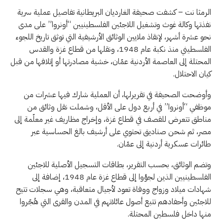
الرمثا نت – كشفت صحيفة الغارديان البريطانية تفاصيل عملية سرية
نفذتها وكالة غوث وتشغيل اللاجئين الفلسطينيين “أونروا” على مدى
نحو عشرة أشهر، لإنقاذ ملايين الوثائق الأرشيفية التي توثق تاريخ اللجوء
الفلسطيني منذ نكبة عام 1948، ونقلها من قطاع غزة والقدس
المحتلة إلى العاصمة الأردنية عمّان، خشية مصادرتها أو إتلافها من قبل
كيان الاحتلال.
وأوضحت الصحيفة في تقريرلها، أن العملية شارك فيها عشرات من
موظفي “أونروا” في أربع دول على الأقل، وشملت نقل وثائق من
مناطق تتعرض للقصف في قطاع غزة، وإخراج مظاريف غير معلّمة إلى
مصر، ثم شحن صناديق تحتوي على أرشيف بالغ الحساسية عبر
طائرات عسكرية أردنية إلى عمّان.
وتضم الوثائق، بحسب التقرير، بطاقات التسجيل الأصلية للاجئين
الفلسطينيين الذين لجؤوا إلى قطاع غزة عام 1948، إضافة إلى
شهادات ميلاد وزواج ووفاة تعود لأجيال متعاقبة، وهي سجلات تتيح
للاجئين وأحفادهم تتبع أصول عائلاتهم في المدن والقرى التي هُجّروا
منها داخل فلسطين المحتلة.