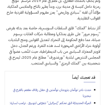
ولم يكتفِ بالتملك العقاري، بل نظم في عام 2019 مراسم “تتويج”
رمزية داخل كنيسة في مدينة برن، وبدأ يظهر بالتاج والملابس الملكية،
مؤكداً أن لقبه “سيادي وتاريخي” يعزز مفهوم المسؤولية الفردية خارج
القوالب التقليدية.
أثار نشاط “الملك” قلق السلطات السويسرية، خاصة بعد بدئه بفرض
“رسوم مرور” على طرق يمتلكها ومطالبة شركات الغابات برسوم
صيانة، مما دفع الحكومة إلى التحرك لتعديل القوانين ومنح البلديات
أولوية شراء الأراضي المهجورة لسد هذه الثغرة. ورغم الجدل، دخل
لاوينر المعترك السياسي من باب الديمقراطية، حيث انتُخب عضواً في
المجلس التشريعي لبلدية “بورغدورف” مطلع عام 2025، ليمزج في
شخصيته بين “الملك الرمزي” والسياسي المنتخب.
قد تعجبك أيضاً
حدث نادر: توأمان يتزوجان توأمتين في حفل زفاف مفعم بالفرح في
نيجيريا
المرأة الحديديّة التي تحكم “إسرائيل” تتعرّض لتوبيخٍ .. ترامب لسارة: