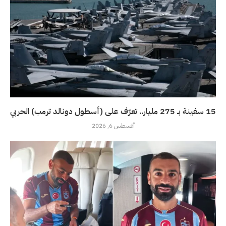
15 سفينة بـ 275 مليار.. تعرّف على (أسطول دونالد ترمب) الحربي
أغسطس 6, 2026