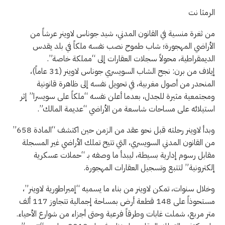
الرمثا نت
من ثغرة منسية في القانون المدني، شيد جوناس لاوينر عرشاً من
الأراضي المهجورة؛ شاب طموح نصب نفسه ملكاً في بلد يقدس
الديمقراطية، محولاً سجلات العقارات إلى “مملكة خاصة”.
إيلاف من برن: نجح الشاب السويسري جوناس لاوينر (31 عاماً)،
المنحدر من أصول مغربية، في تحويل نفسه إلى ظاهرة قانونية
ومجتمعية مثيرة للجدل، بعدما أعلن نفسه “ملكاً على سويسرا” إثر
استيلائه على مساحات شاسعة من الأراضي “عديمة المالك”.
وبدأ لاوينر رحلته قبل نحو عقد من الزمن حين اكتشف “المادة 658”
من القانون المدني السويسري، التي تتيح تملك الأراضي غير المسجلة
مقابل رسوم إدارية بسيطة، ليبدأ ما وصفه بـ “حملات عسكرية
إلكترونية” لتتبع وتسجيل العقارات المهجورة.
وخلال سنوات، تمكن لاوينر من بناء ما يسميه “إمبراطورية لاوينر”،
مستحوذاً على 148 قطعة أرض بمساحة إجمالية تتجاوز 117 ألف
متر مربع، شملت غابات وطرقاً فرعية وحتى أجزاء من شوارع الأحياء.