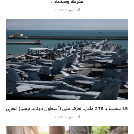
مفرطة وصدمة...
أغسطس 6, 2026
15 سفينة بـ 275 مليار.. تعرّف على (أسطول دونالد ترمب) الحربي
أغسطس 6, 2026