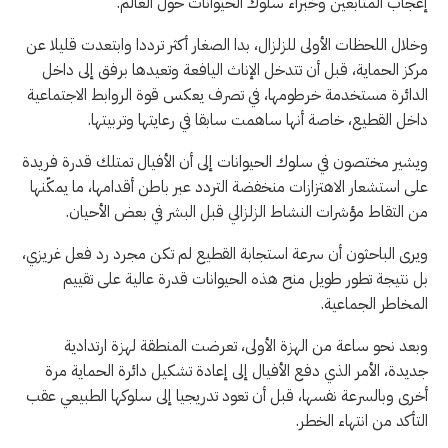
إعجاب المتابعين وخبراء سلوك الحيوانات حول العالم.
وخلال اللحظات الأولى للزلزال، بدا الصغار أكثر ترددا وابتعدت قليلا عن
مركز الحماية، قبل أن تتدخل الإناث اليافعة وتعيدها برفق إلى داخل
الدائرة مستخدمة خرطومها، في تصرف يعكس قوة الروابط الاجتماعية
داخل القطيع، خاصة أنها ساهمت سابقا في رعايتها وتربيتها.
ويشير مختصون في سلوك الحيوانات إلى أن الأفيال تمتلك قدرة فريدة
على استشعار الاهتزازات منخفضة التردد عبر باطن أقدامها، ما يمكّنها
من التقاط مؤشرات النشاط الزلزالي قبل البشر في بعض الأحيان.
ويرى الباحثون أن سرعة استجابة القطيع لم تكن مجرد رد فعل غريزي،
بل نتيجة تطور طويل منح هذه الحيوانات قدرة عالية على تقييم
المخاطر الجماعية.
وبعد نحو ساعة من الهزة الأولى، تعرضت المنطقة لهزة ارتدادية
جديدة، الأمر الذي دفع الأفيال إلى إعادة تشكيل دائرة الحماية مرة
أخرى وبالسرعة نفسها، قبل أن تعود تدريجيا إلى سلوكها الطبيعي عقب
التأكد من انتهاء الخطر.