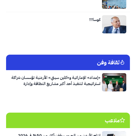
كوسا!!!
ثقافة وفن
«إمداد» الإماراتية و«كلين سيتي» الأردنية تؤسسان شراكة
استراتيجية لتنفيذ أحد أكبر مشاريع النظافة وإدارة
النفايات في العاصمة عمّان
ملاعب
إنتاج الأردن من الحبوب يقفز بأكثر من 50% في 2026