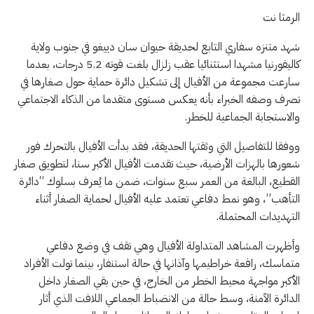
الرمثا نت
شهد متنزه سفاري التابع لحديقة حيوان سان دييغو في جنوب ولاية
كاليفورنيا مشهدا استثنائيا عقب زلزال بلغت قوته 5.2 درجات، بعدما
سارعت مجموعة من الأفيال إلى تشكيل دائرة حماية حول صغارها في
تصرف وصفه الخبراء بأنه يعكس مستوى متقدما من الذكاء الاجتماعي
والاستجابة الجماعية للخطر.
ووفقا للتفاصيل التي وثقتها الحديقة، فقد بدأت الأفيال بالتحرك فور
شعورها بالهزات الأرضية، حيث تقدمت الأفيال الأكبر سنا، لتطويق صغار
القطيع، البالغة من العمر سبع سنوات، ضمن ما يُعرف بسلوك “دائرة
التأهب”، وهو نمط دفاعي تعتمد عليه الأفيال لحماية الصغار أثناء
التهديدات المحتملة.
وأظهرت المشاهد المتداولة الأفيال وهي تقف في وضع دفاعي
متماسك، رافعة خراطيمها وآذانها في حالة استنفار، بينما تولت الأفراد
الأكبر مواجهة محيط الخطر من الخارج، في حين بقي الصغار داخل
الدائرة الآمنة، وسط حالة من الانضباط الجماعي اللافت الذي أثار