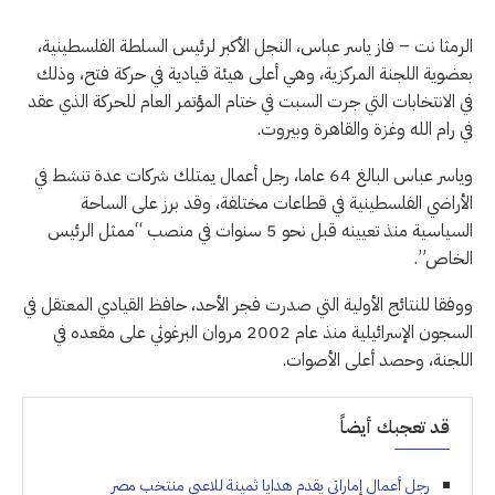
الرمثا نت – فاز ياسر عباس، النجل الأكبر لرئيس السلطة الفلسطينية،
بعضوية اللجنة المركزية، وهي أعلى هيئة قيادية في حركة فتح، وذلك
في الانتخابات التي جرت السبت في ختام المؤتمر العام للحركة الذي عقد
في رام الله وغزة والقاهرة وبيروت.
وياسر عباس البالغ 64 عاما، رجل أعمال يمتلك شركات عدة تنشط في
الأراضي الفلسطينية في قطاعات مختلفة، وقد برز على الساحة
السياسية منذ تعيينه قبل نحو 5 سنوات في منصب “ممثل الرئيس
الخاص”.
ووفقا للنتائج الأولية التي صدرت فجر الأحد، حافظ القيادي المعتقل في
السجون الإسرائيلية منذ عام 2002 مروان البرغوثي على مقعده في
اللجنة، وحصد أعلى الأصوات.
قد تعجبك أيضاً
رجل أعمال إماراتي يقدم هدايا ثمينة للاعبي منتخب مصر