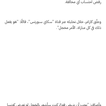
رفض احتساب أي مخالفة.
وعلّق كاراغر، خلال تحليله عبر قناة “سكاي سبورتس”، قائلًا: “هو يفعل
ذلك في كل مباراة.. الأمر مخجل”.
وأضاف: “يجب أن ينهض فورًا، كنت سأشعر بالخجل لو تعرض كونسا