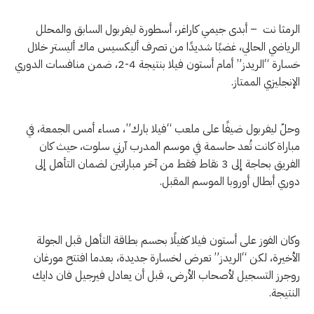
الرمثا نت – أبدى جيمي كاراغر، أسطورة ليفربول السابق والمحلل
الرياضي الحالي، غضبًا شديدًا من تصرف أليكسيس ماك أليستر خلال
خسارة “الريدز” أمام أستون فيلا بنتيجة 4-2، ضمن منافسات الدوري
الإنجليزي الممتاز.
وحلّ ليفربول ضيفًا على ملعب “فيلا بارك”، مساء أمس الجمعة، في
مباراة كانت تُعد حاسمة في موسم المدرب آرني سلوت، حيث كان
الفريق بحاجة إلى 3 نقاط فقط من آخر مباراتين لضمان التأهل إلى
دوري أبطال أوروبا الموسم المقبل.
وكان الفوز على أستون فيلا كفيلًا بحسم بطاقة التأهل قبل الجولة
الأخيرة، لكن “الريدز” تعرض لخسارة جديدة، بعدما افتتح مورغان
روجرز التسجيل لأصحاب الأرض، قبل أن يعادل فيرجيل فان دايك
النتيجة.