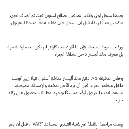
بعدها سجل أولي واتكينز هدفين لصالح أستون فيلا، ثم أضاف جون
ماكجين هدفًا رابعًا، قبل أن يسجل فان دايك هدفًا متأخرًا لليفربول.
ورغم صعوبة النتيجة، فإن ما أثار غضب كاراغر لم يكن الخسارة نفسها،
بل تصرف ماك أليستر داخل منطقة الجزاء.
وخلال الدقيقة 71، دفع ماك أليستر مدافع أستون فيلا إزري كونسا
داخل منطقة الجزاء، قبل أن يرد الأخير بدفعه والإمساك بقميصه،
ليسقط لاعب ليفربول أرضًا ممسكًا بوجهه، مطالبًا بالحصول على ركلة
جزاء.
وتمت مراجعة اللقطة عبر تقنية الفيديو المساعد “VAR”، قبل أن يتم