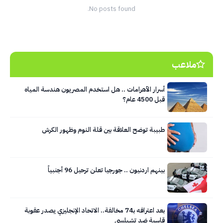
No posts found.
ملاعب
أسرار الأهرامات .. هل استخدم المصريون هندسة المياه
قبل 4500 عام؟
طبيبة توضح العلاقة بين قلة النوم وظهور الكرش
بينهم اردنيون .. جورجيا تعلن ترحيل 96 أجنبياً
بعد اعترافه بـ74 مخالفة.. الاتحاد الإنجليزي يصدر عقوبة
قاسية ضد تشيلسي