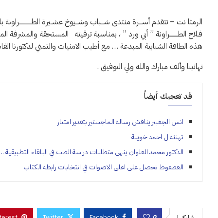
الرمثا نت – تتقدم أســـرة منتدى شـــباب وشـــيوخ عشــيرة الطــــــــــــراو
فـلاح الطــــــــراونة ” أبي ورد ” ، بمناسبة ترقيته المستحقة والمشرفة الم
هذه الطاقة الشبابية المبدعة … مع أطيب الامنيات والتمني لدكتورنا الفاضل
تهانينا وألف مبارك والله ولي التوفيق .
قد تعجبك أيضاً
انس الجغبير يناقش رسالة الماجستير بتقدير امتياز
تهنئة ل احمد خويلة
الدكتور محمد العلوان ينهي متطلبات دراسة الطب في البلقاء التطبيقية .. 
العطعوط تحصل على اعلى الاصوات في انتخابات رابطة الكتاب
terest
Twitter
Facebook
0
شاركها