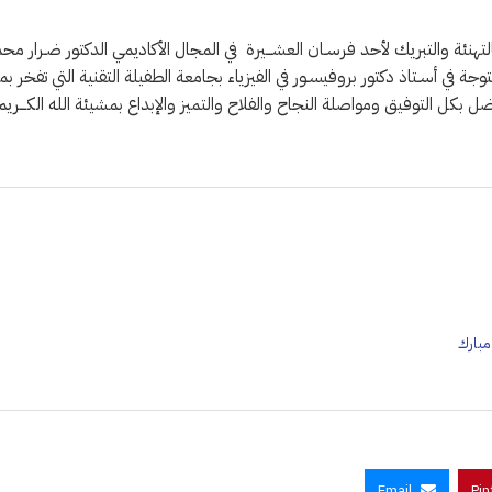
نة بالتهنئة والتبريك لأحد فرسـان العشـــيرة في المجال الأكاديمي الدكتور ضـرار مح
توجة في أسـتاذ دكتور بروفيسـور في الفيزياء بجامعة الطفيلة التقنية التي تفخر بم
 بكل التوفيق ومواصلة النجاح والفلاح والتميز والإبداع بمشيئة الله الكـــريم 
مبارك
Email
Pin