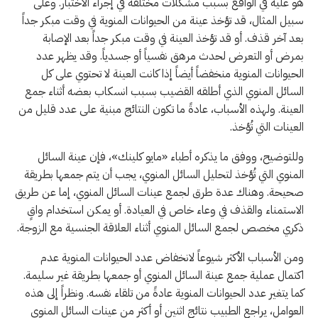
هو عليه في الواقع بسبب مشكلات مختلفة في إجراء الاختبار. وعلى
سبيل المثال، قد تؤخذ عينة من الحيوانات المنوية في وقت مبكر جداً
بعد آخر قذف. أو قد تؤخذ العينة في وقت مبكر جداً بعد الإصابة
بمرض أو التعرض لحدث مرهق نفسياً أو جسدياً. وقد يظهر عدد
الحيوانات المنوية منخفضاً أيضاً إذا كانت العينة لا تحتوي على كل
السائل المنوي الذي أطلقه القضيب بسبب انسكاب بعضه أثناء جمع
العينة. ولهذه الأسباب، عادةً ما تكون النتائج مبنية على عدد قليل من
العينات التي تُؤخذ.
وللتوضيح، ووفق ما يذكره أطباء «مايو كلينك»، فإن عينة السائل
المنوي التي تُؤخذ لتحليل السائل المنوي، يجب أن يتم جمعها بطريقة
صحيحة. وهناك عدة طرق لجمع عينات السائل المنوي، إما عن طريق
الاستمناء والقذف في وعاء خاص في العيادة. أو يمكن استخدام واقٍ
ذكري مخصص لجمع السائل المنوي أثناء العلاقة الجنسية مع الزوجة.
ومن الأسباب الأكثر شيوعاً لانخفاض عدد الحيوانات المنوية عدم
اكتمال عملية جمع عينة السائل المنوي أو جمعها بطريقة غير سليمة.
كما يتغير عدد الحيوانات المنوية عادةً من تلقاء نفسه. ونظراً إلى هذه
العوامل، يراجع الطبيب نتائج اثنين أو أكثر من عينات السائل المنوي