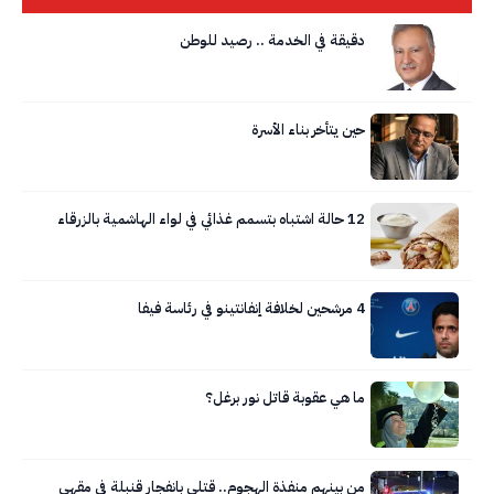
دقيقة في الخدمة .. رصيد للوطن
حين يتأخر بناء الأسرة
12 حالة اشتباه بتسمم غذائي في لواء الهاشمية بالزرقاء
4 مرشحين لخلافة إنفانتينو في رئاسة فيفا
ما هي عقوبة قاتل نور برغل؟
من بينهم منفذة الهجوم.. قتلى بانفجار قنبلة في مقهى