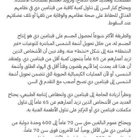
ويحتاج كبار السن إلى تناول كمية كافية من فيتامين دي في نظامهم
الغذائي للحفاظ على صحة عظامهم والوقاية من تلفها أو تلف عضلاتهم
عند السقوط.
والطريقة الأكثر شيوعاً لحصول الجسم على فيتامين دي هو إنتاج
الجسم له، من خلال تحويل أشعة الشمس المباشرة للنوعيات «غير
النشطة» منه إلى شكل «نشط» منه. وقد تبين أن الأشخاص الذين
تزيد أعمارهم عن 65 عاماً ينتجون كمية أقل من فيتامين دي. ويُعتقد
أن هذا قد يحدث إما لأنهم يقضون وقتاً أقل في الهواء الطلق وأشعة
الشمس، أو لأن العمليات الكيميائية الحيوية التي تتضمن تحويل أشعة
الشمس إلى فيتامين دي تصبح أصعب مع التقدم في السن.
ونظراً لزيادة الحاجة إلى فيتامين دي وانخفاض إنتاجه الطبيعي، يحتاج
العديد من الأشخاص الذين تزيد أعمارهم عن 65 عاماً إلى تناول
مكملات فيتامين دي أو التركيز على تناول الأطعمة الغنية به.
ويحتاج عموم البالغين حتى سن 70 عاماً إلى 600 وحدة دولية من
فيتامين دي على الأقل يومياً. أما الآخرون فوق سن 70 عاماً،