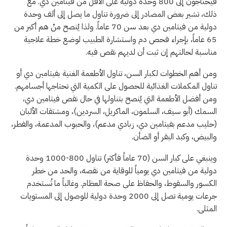
فيحتاجون إلى 800 وحدة دولية على الأقل من فيتامين دي. مع
ذلك، تشير بعض المصادر إلى ضرورة تناول ما يصل إلى ألف وحدة
دولية من فيتامين دي بعد سن 70 عاماً. ولذا يُنصح منْ هم أكبر من
65 عاماً، بإجراء فحص دم واستشارة الطبيب لوضع خطة علاجية
مناسبة لحالتهم إن ثبت أن لديهم نقص فيه.
ومن أهم الخطوات لكبار السن، تناول الأطعمة الغنية بفيتامين دي أو
تناول المكملات الغذائية للحصول على الكمية التي تحتاجها أجسامهم.
ومن أفضل الأطعمة التي يُنصح بتناولها في حال نقص فيتامين دي،
السمك (أبو سيف، السلمون، الماكريل، السردين)، ومشتقات الألبان
(حليب مدعم بفيتامين دي، زبادي مدعم)، والحبوب المدعمة، والفطر،
والبيض، وكبد البقر أو الضأن.
وينبغي على كبار السن (70 عاماً فأكثر) تناول 800-1000 وحدة
دولية من فيتامين دي يومياً للوقاية من نقصه، والحد من خطر
الكسور والسقوط، والحفاظ على صحة العظام. وغالباً ما تُستخدم
جرعات يومية تصل إلى 2000 وحدة دولية للوصول إلى المستويات
المثلى.