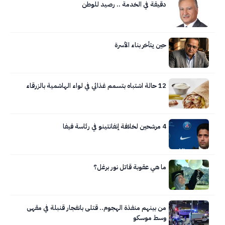
دقيقة في الخدمة .. رصيد للوطن
حين يتأخر بناء الأسرة
12 حالة اشتباه بتسمم غذائي في لواء الهاشمية بالزرقاء
4 مرشحين لخلافة إنفانتينو في رئاسة فيفا
ما هي عقوبة قاتل نور برغل؟
من بينهم منفذة الهجوم.. قتلى بانفجار قنبلة في مقهى
وسط موسكو