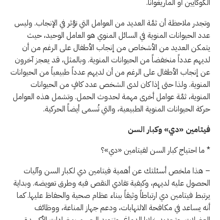
الكوكايين أو الماريغوانا.
وتجدر ملاحظة أن ثمَّة العديد من العوامل التي تؤثر في الإنجاب. وليس
عدد الحيوانات المنوية في السائل المنوي هو العامل الوحيد، حيث
يتمكن العديد من الأشخاص من إنجاب الأطفال على الرغم من أن
لديهم عدداً منخفضاً من الحيوانات المنوية. وبالمثل، قد يعجز آخرون
عن إنجاب الأطفال على الرغم من أن لديهم عدداً طبيعياً من الحيوانات
المنوية. ولذا حتى إذا كان لدى الشخص عدد كافٍ من الحيوانات
المنوية، ثمَّة عوامل أخرى مهمة لحدوث الحمل. وتشمل هذه العوامل
حركة الحيوانات المنوية الطبيعية، والتي تُسمى أيضاً الحركية.
فيتامين «دي» وكبار السن
* ما احتياج كبار السن لفيتامين «دي»؟
– هذا ملخص أسئلتك عن أهمية فيتامين دي لكبار السن وآليات
الحصول عليه لديهم، وكيفية تفادي النقص فيه وطرق تعويضه. وبداية
يرتبط فيتامين دي ارتباطاً وثيقاً ببناء عظام صحية والحفاظ عليها. كما
أنه يساعد في مكافحة الالتهابات، ودعم جهاز المناعة، ووظائف
العضلات، وتجديد خلايا الدماغ، وتزويد الجسم بمضادات الأكسدة.