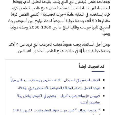
ومعالجة نقص فيتامين دي الذي يثبت بنتيجة تحليل الدم، ووفقاً
للجمعية البريطانية لطب الشيخوخة حول علاج نقص فيتامين دي،
فإنه يُستخدم في البداية عادةً «جرعة تحميلية» (تغطي النقص فيه)
مقدارها 50 ألف وحدة دولية أسبوعياً لمدة تتراوح بين أسبوعين و8
أسابيع. تليها جرعات وقائية تبلغ ما بين 1000-2000 وحدة دولية
يومياً.
ومن أجل السلامة، يجب عموماً تجنب الجرعات التي تزيد عن 4 آلاف
وحدة دولية يومياً إلا في حالات علاج النقص الحاد في الفيتامين.
قد تعجبك أيضاً
العنف الجنسي في السودان… اعتداء منهجي وسلاح حرب يقتل مراراً
عودة العمل بإصدار البطاقة التعريفية للأشخاص ذوي الإعاقة
فيروس «إيبولا» يضرب أفريقيا… يتفشى في الكونغو ويقتل رجلاً
بعاصمة أوغندا
“المعونة الوطنية” تعلن موعد صرف المخصصات الشهرية لـ 249