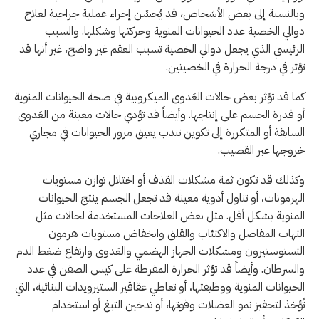
وبالنسبة إلى بعض الأشخاص، قد يُحسِّن إجراء عملية جراحية لعلاج
دوالي الخصية عدد الحيوانات المنوية وحركتها وشكلها. والسبب
الرئيسي الذي يجعل دوالي الخصية تسبب العقم غير واضح، غير أنها قد
تؤثر في درجة الحرارة في الخصيتين.
كما قد تؤثر بعض حالات العَدوى الميكروبية في صحة الحيوانات المنوية
أو قدرة الجسم على إنتاجها. وأيضاً قد تؤدي حالات معينة من العَدوى
السابقة أو المتكررة إلى تكوين تندب يعيق مرور الحيوانات في مجاري
خروجها عبر القضيب.
وكذلك قد تكون ثمة مشكلات القذف أو اختلال توازن مستويات
الهرمونات، أو تناول أدوية معينة قد تجعل الجسم ينتج الحيوانات
المنوية بشكل أقل. مثل بعض العلاجات المستخدمة لحالات مثل
التهاب المفاصل والاكتئاب والقلق وانخفاض مستويات هرمون
التستوستيرون ومشكلات الجهاز الهضمي والعَدوى وارتفاع ضغط الدم
والسرطان. وأيضاً قد تؤثر الحرارة المفرطة على كيس الصفن في عدد
الحيوانات المنوية ووظيفتها، أو تعاطي عقاقير الستيرويدات البنائية، التي
تُؤخذ لتحفيز نمو العضلات وقوتها، أو تدخين التبغ أو استخدام