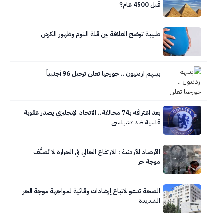
قبل 4500 عام؟
طبيبة توضح العلاقة بين قلة النوم وظهور الكرش
بينهم اردنيون .. جورجيا تعلن ترحيل 96 أجنبياً
بعد اعترافه بـ74 مخالفة.. الاتحاد الإنجليزي يصدر عقوبة
قاسية ضد تشيلسي
الأرصاد الأردنية : الارتفاع الحالي في الحرارة لا يُصنَّف
موجة حر
الصحة تدعو لاتباع إرشادات وقائية لمواجهة موجة الحر
الشديدة