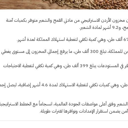
ن مخزون الأردن الاستراتيجي من مادتي القمح والشعير متوفر بكميات آمنة
وأشارت الوزارة إلى وجود كميات أخرى متعاقد عليها وفي طريقها إلى الشحن للمملكة، تبلغ 300 ألف طن، ما يرفع إجمالي المخزون إلى مستوى يغطي
وفيما يتعلق بمادة الشعير، بينت الأرقام الرسمية أن الرصيد الحالي المتوفر في المستودعات يبلغ 399 ألف طن، وهي كمية تكفي لتغطية الاحتياجات
وأضافت البيانات أن الكميات المتعاقد عليها من الشعير تبلغ 404 آلاف طن، وهي كميات تكفي لتغطية الاستهلاك لمدة 4.6 أشهر إضاف
لشعير وفق أعلى مواصفات الجودة العالمية، انسجاماً مع الخطط الاستراتيجية
آمن يضمن استقرار الإمدادات وتوافرها لفترات طويلة.