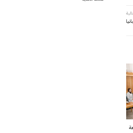
الية
نيا
عة