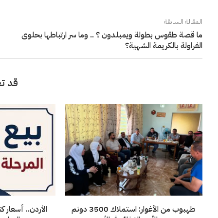
المقالة السابقة
ما قصة طقوس بطولة ويمبلدون ؟ .. وما سر ارتباطها بحلوى
الفراولة بالكريمة الشهية؟
قد تع
طهبوب من الأغوار: استملاك 3500 دونم
الأردن.. أسعار ك