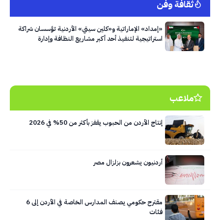
ثقافة وفن
«إمداد» الإماراتية و«كلين سيتي» الأردنية تؤسسان شراكة
استراتيجية لتنفيذ أحد أكبر مشاريع النظافة وإدارة
النفايات في العاصمة عمّان
ملاعب
إنتاج الأردن من الحبوب يقفز بأكثر من 50% في 2026
أردنيون يشعرون بزلزال مصر
مقترح حكومي يصنف المدارس الخاصة في الأردن إلى 6
فئات