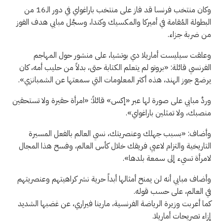
وكان منتخب فرنسا قد فاز على منتخب باراغواي في دور الـ16 من
البطولة المُقامة في أميركا والمكسيك وكندا، وسجَّل مبابي هدف الفوز
من ضربة جزاء.
وعلقت سيليست أماريلا دي بوتشيا، على منشور حول المهاجم
الفرنسي قائلة: «بروتو لم يتعلم الكتابة حتى، بدلاً من حليب أمه، كان
يرضع جوز الهند، هذه أكثر المعلومات التي سمعتها عن الشمبانزي».
وردَّ مبابي على صورة لها عبر «إكس» قائلاً: «امرأة حقيرة ولا تستحقين
منصبك، ولا تمثلين باراغواي».
وأضاف: «بسبب جهلك وعنصريتك، نسي العالم بالفعل المسيرة
التاريخية والتزام لاعبي فريقك خلال كأس العالم، وفسح هذا المجال
لامرأة تسيء إلى سمعة بلدها».
وأضاف مبابي أنه لن يمنح أمثالها أبداً حرية نشر كراهيتهم وعنصريتهم
في العالم، على حسب قوله.
كما أعربت وزيرة الرياضة الفرنسية، مارينا فيراري، عن غضبها الشديد
إزاء تصريحات أماريلا.