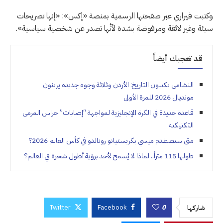
وكتبت فيراري عبر صفحتها الرسمية بمنصة «إكس»: «إنها تصريحات
سيئة وغير لائقة ومرفوضة بشدة لأنَّها تصدر عن شخصية سياسية».
قد تعجبك أيضاً
النشامى يكتبون التاريخ: الأردن وثلاثة وجوه جديدة يزينون
مونديال 2026 للمرة الأولى
قاعدة جديدة في الكرة الإنجليزية لمواجهة “إصابات” حراس المرمى
التكتيكية
متى سيصطدم ميسي بكريستيانو رونالدو في كأس العالم 2026؟
طولها 115 متراً.. لماذا لا يُسمح لأحد برؤية أطول شجرة في العالم؟
Twitter
Facebook
0
شاركها