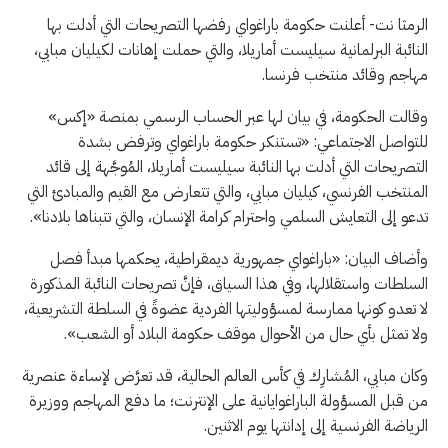
الرمثا نت- أعلنت حكومة باراغواي رفضها التصريحات التي أدلت بها
النائبة البرلمانية سيليست أماريلا، والتي حملت إهانات لكيليان مبابي،
مهاجم وقائد منتخب فرنسا.
وقالت الحكومة، في بيان لها عبر الحساب الرسمي بمنصة «إكس»
للتواصل الاجتماعي: «تستنكر حكومة باراغواي وترفض بشدة
التصريحات التي أدلت بها النائبة سيليست أماريلا، المُوجَّهة إلى قائد
المنتخب الفرنسي، كيليان مبابي، والتي تتعارض مع القيم والمبادئ التي
تدعو إلى التعايش السلمي واحترام كرامة الإنسان، والتي تتبناها بلادنا».
وأضاف البيان: «باراغواي جمهورية ديمقراطية، يحكمها مبدأ فصل
السلطات واستقلالها، وفي هذا السياق، فإنَّ تصريحات النائبة المذكورة
لا تعدو كونها ممارسة لمسؤوليتها الفردية عضوةً في السلطة التشريعية،
ولا تمثل بأي حال من الأحوال موقف حكومة البلاد أو الشعب».
وكان مبابي، المُشارِك في كأس العالم الحالية، قد تعرَّض لإساءة عنصرية
من قبل المسؤولة الباراغوايانية على الإنترنت؛ ما دفع المهاجم ووزيرة
الرياضة الفرنسية إلى إدانتها يوم الاثنين.