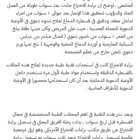
الجامعي ، اوضح ان براءة الاختراع جاءت بعد سنوات طويلة من العمل
الجاد والدؤوب لتحقيق هذا الإنجاز بعد حوالي ١٠ سنوات من اجراء
تداخل معقد ودقيق في قسطرة الدماغ لعلاج تشوه دموي في الأوعية
الدموية للجملة العصبية ، حيث عانى المريض وكان حينها طفلا يبلغ
من العمر ١٠ سنوات من ناصور دموي ( اتصال مباشر بين شرايين
السباتية الخارجية و أوردة الدماغ المخية والوجهية ) نتج عنها ورم
دموي نابض خارج من عظم الجمجمة .
براءة الاختراع كانت في استحداث تقنية طبية جديدة لعلاج هذه الحالات
بالقسطرة الدقيقة واستخدام مواد طبية لأول مرة تستخدم داخل
الأوعية الدموية الدماغية بعد أن كان استخدامها محصورا في الأوعية
الدموية للأطراف الجانبية .
وبعد نشر هذه التقنية في اهم المجلات الطبية المتخصصة في مجال
القسطرة قبل اربع سنوات ، بدات رحلة الفريق البحثي في تسجيل براءة
الاختراع عن طريق مكتب براءات الاختراع الأمريكي وهو ارقى مرجعية
عالمية لتسجيل براءات الاختراع وبعد ثلاث سنوات تم تسجيل براءة