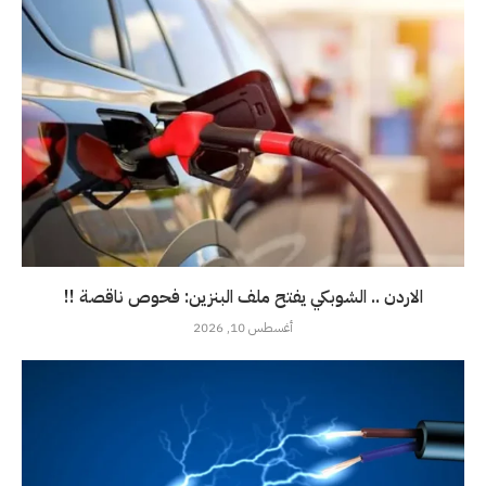
الاردن .. الشوبكي يفتح ملف البنزين: فحوص ناقصة !!
أغسطس 10, 2026