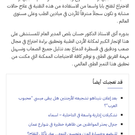
الاختراع لتفتح بابا واسعا من الاستفادة من هذه التقنية في علاج حالات
مشابه و تكون سجلاً مشرفاً للأردن في ميادين الطب وعلى مستوى
العالم .
بدوره أثنى الاستاذ الدكتور حسان بلص المدير العام للمستشفى على
هذا الإنجاز الكبير لمكانة الأردن الطبية وتحقيق براءة اختراع في مجال
صعب ودقيق في قسطرة الدماغ بعد تذليل جميع الصعاب وتسهيل
مهمة الفريق الطبي و توفير كافة الاحتياجات الممكنة التي مكنت من
تحقيق هذا التميز الطبي العالمي .
قد تعجبك أيضاً
بعد إعلان نتيناهو تشجيعه الأرجنتين هل يبقى ميسي “محبوب
العرب”؟
تشكيلات إدارية واسعة في الداخلية – اسماء
جنرال يحذر المواطنين من ظاهرة خطيرة في شوارع عمان
للهضم وخسارة الوزن وتحسين النوم… متى تأكل التفاح؟