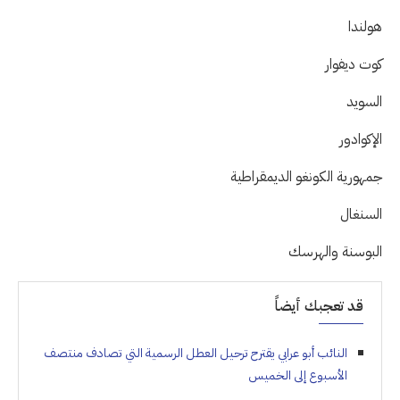
هولندا
كوت ديفوار
السويد
الإكوادور
جمهورية الكونغو الديمقراطية
السنغال
البوسنة والهرسك
قد تعجبك أيضاً
النائب أبو عرابي يقترح ترحيل العطل الرسمية التي تصادف منتصف
الأسبوع إلى الخميس