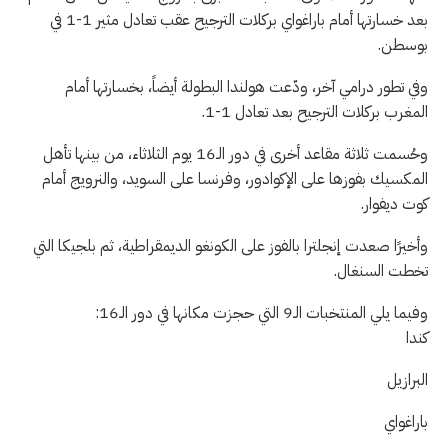
بعد خسارتها أمام باراغواي بركلات الترجيح عقب تعادل مثير 1-1 في
بوسطن.
وفي تطور درامي آخر، ودّعت هولندا البطولة أيضاً، بخسارتها أمام
المغرب بركلات الترجيح بعد تعادل 1-1.
وحُسمت ثلاثة مقاعد أخرى في دور الـ16 يوم الثلاثاء، من بينها تأهل
المكسيك بفوزها على الإكوادور، وفرنسا على السويد، والنرويج أمام
كوت ديفوار.
وأخيرًا صعدت إنجلترا بالفوز على الكونغو الديمقراطية، ثم بلجيكا التي
تخطت السنغال.
وفيما يلي المنتخبات الـ9 التي حجزت مكانها في دور الـ16:
كندا
البرازيل
باراغواي