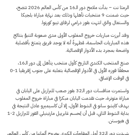
الرمثا نت – بدأت ملامح دور الـ16 من كأس العالم 2026 تتضح،
حيث ضمنت 9 منتخبات تأهلها وذلك بعد نهاية مباراة بلجيكا
والسنغال والتي انتهت بفوز درامي لرفاق تيبو كورتوا.
وقد أبرزت مباريات خروج المغلوب الأولى مدى صعوبة التنبؤ بنتائج
هذه المباريات الحاسمة، مُظهرةً أنه لا يوجد فريق يتمتع بأفضلية
واضحة بمجرد بدء الأدوار الإقصائية.
صنع المنتخب الكندي التاريخ كأول منتخب يتأهل إلى دور الـ16،
محققًا فوزه الأول في الأدوار الإقصائية بتغلبه على جنوب إفريقيا 1-0
في الوقت الإضافي.
واستمرت منافسات دور الـ32 بفوز صعب للبرازيل على اليابان في
مباراة متوترة، حيث تقدمت اليابان مبكرًا في مباراة خروج المغلوب
بهدف كايشو سانو في الشوط الأول، إلا أن كاسيميرو عادل النتيجة في
بداية الشوط الثاني، قبل أن يُحسم غابرييل مارتينيلي الفوز للبرازيل 2-1
في هيوستن.
شهدت دور الـ32 أولى المفاجآت الكبرى بخروج ألمانيا من كأس العالم،