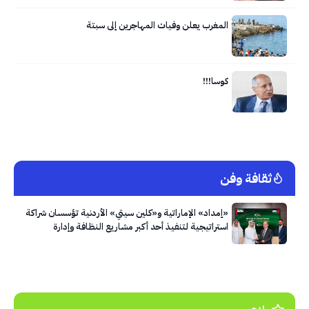
المغرب يعلن وفيات المهاجرين إلى سبتة
كوسا!!!
ثقافة وفن
«إمداد» الإماراتية و«كلين سيتي» الأردنية تؤسسان شراكة
استراتيجية لتنفيذ أحد أكبر مشاريع النظافة وإدارة
النفايات في العاصمة عمّان